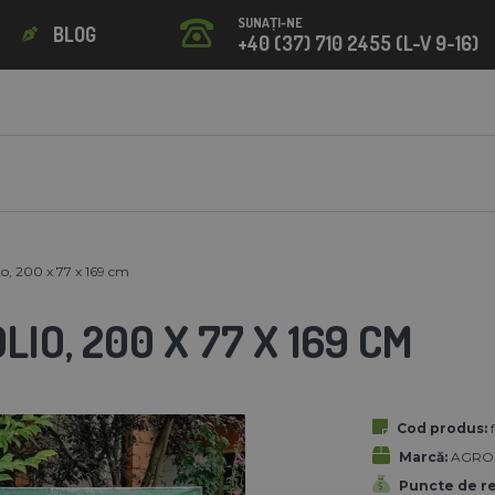
SUNAȚI-NE
BLOG
+40 (37) 710 2455 (L-V 9-16)
io, 200 x 77 x 169 cm
LIO, 200 X 77 X 169 CM
Cod produs:
Marcă:
AGRO
Puncte de r