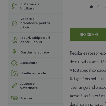
Sisteme de
încălzire
Voliere și
hrănitoare pentru
păsări
DESCRIERE
Iepuri, adăposturi
pentru iepuri
Garduri electrice
Recoltarea roșiilor est
de cultivat cu această
Apicultură
A fost special concepu
Unelte agricole
140 g/m² din polietilen
Ajutoare
ideal, asigurând o exp
veterinare
Această seră oferă mul
Bovine
deschisă și închisă cu