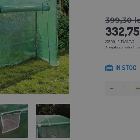
399,30 le
332,75 
275,00 LEI FĂRĂ TVA
A legalacsonyabb ár az
IN STOC