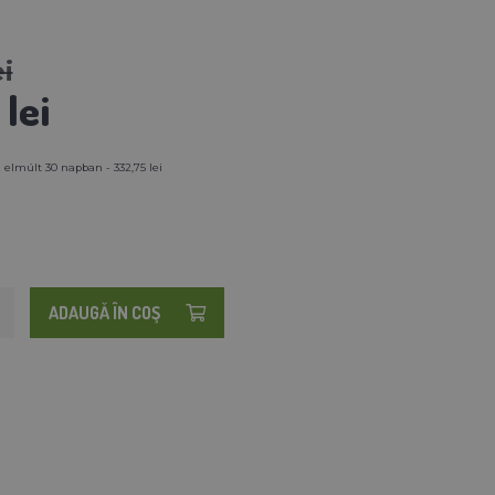
i
lei
 elmúlt 30 napban - 332,75 lei
ADAUGĂ ÎN COŞ