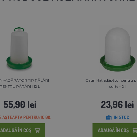
N -ADĂPĂTOR TIP PĂLĂRI
Gaun Hat adăpător pentru pă
PENTRU PĂRĂRI | 12 L
curte - 2 l
55,90 lei
23,96 lei
E AȘTEAPTĂ PENTRU: 10.08.
IN STOC
ADAUGĂ ÎN COŞ
ADAUGĂ ÎN COŞ