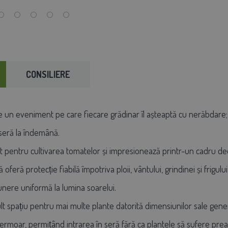
CONSILIERE
e un eveniment pe care fiecare grădinar îl așteaptă cu nerăbdare; R
 seră la îndemână.
t pentru cultivarea tomatelor și impresionează printr-un cadru deos
ă oferă protecție fiabilă împotriva ploii, vântului, grindinei și frigu
unere uniformă la lumina soarelui.
t spațiu pentru mai multe plante datorită dimensiunilor sale gener
 fermoar, permițând intrarea în seră fără ca plantele să sufere pre