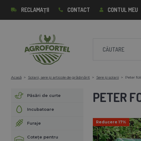
RECLAMAȚII
CONTACT
CONTUL MEU
Acasă
Solarii, sere și articole de grădinărit
Sere și solarii
Peter fol
PETER FO
Păsări de curte
Incubatoare
Reducere 17%
Furaje
Cotețe pentru