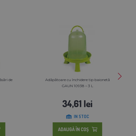
sări de
Adăpătoare cu închidere tip baionetă
GAUN 10938 – 3 L
34,61 lei
IN STOC
ADAUGĂ ÎN COŞ