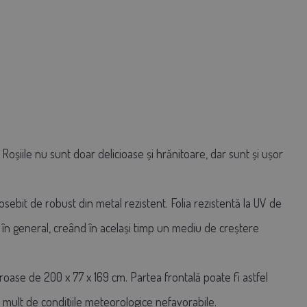
oșiile nu sunt doar delicioase și hrănitoare, dar sunt și ușor
ebit de robust din metal rezistent. Folia rezistentă la UV de
lui în general, creând în același timp un mediu de creștere
oase de 200 x 77 x 169 cm. Partea frontală poate fi astfel
a mult de condițiile meteorologice nefavorabile.