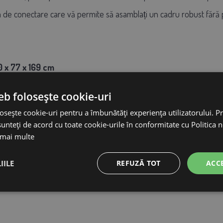
 de conectare care vă permite să asamblați un cadru robust fără pre
 x 77 x 169 cm
eb folosește cookie-uri
ic non-toxic
osește cookie-uri pentru a îmbunătăți experiența utilizatorului. Pri
unteți de acord cu toate cookie-urile în conformitate cu Politica 
 mai multe
IILE
REFUZĂ TOT
ACC