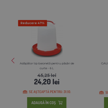
Reducere 47%
Adăpător tip baionetă pentru păsări de
GAU
curte - 6 L
45,25 lei
24,20 lei
SE AȘTEAPTĂ PENTRU: 31.10.
S
ADAUGĂ ÎN COŞ