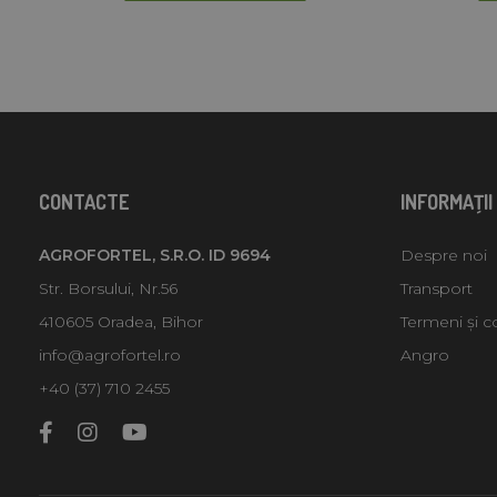
CONTACTE
INFORMAŢII
AGROFORTEL, S.R.O. ID 9694
Despre noi
Str. Borsului, Nr.56
Transport
410605 Oradea, Bihor
Termeni și co
info@agrofortel.ro
Angro
+40 (37) 710 2455