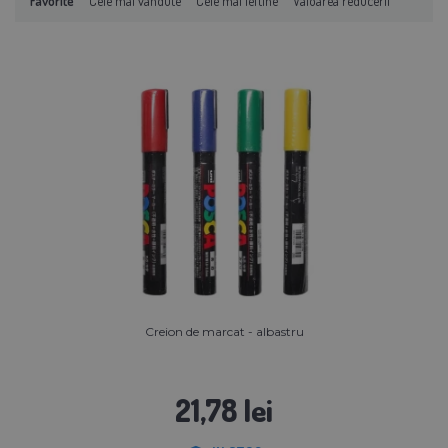
Favorite
Cele mai vândute
Cele mai ieftine
Valoarea reducerii
Creion de marcat - albastru
21,78 lei