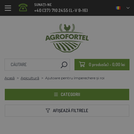
SUNAȚI-NE
+40 (37) 710 2455 (L-V 9-16)
0 produs(e) - 0,00 lei
Acasă
Apicultură
Ajutoare pentru împerechere și roi
CATEGORII
AFIȘEAZĂ FILTRELE