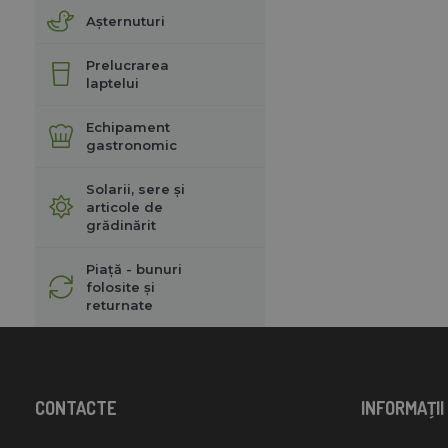
Așternuturi
Prelucrarea
laptelui
Echipament
gastronomic
Solarii, sere și
articole de
grădinărit
Piață - bunuri
folosite și
returnate
CONTACTE
INFORMAŢII