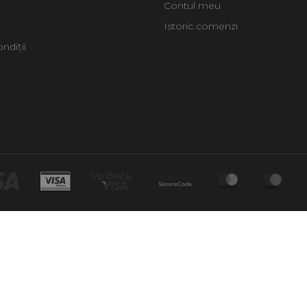
Contul meu
Istoric comenzi
ndiții