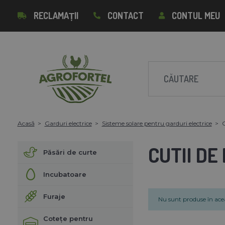
RECLAMAȚII
CONTACT
CONTUL MEU
Acasă
Garduri electrice
Sisteme solare pentru garduri electrice
C
CUTII DE
Păsări de curte
Incubatoare
Furaje
Nu sunt produse în acea
Cotețe pentru