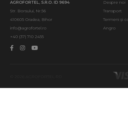
AGROFORTEL, S.R.O. ID 9694
Despre noi
Str. Borsului, Nr.56
Transport
410605 Oradea, Bihor
Termeni și co
info@agrofortel.ro
Angro
+40 (37) 710 2455
© 2026 AGROFORTEL.RO