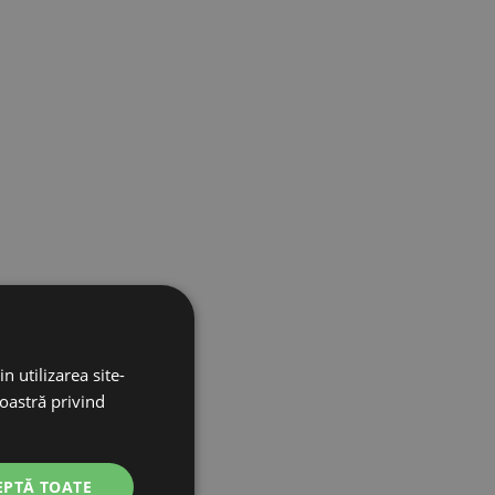
n utilizarea site-
noastră privind
EPTĂ TOATE