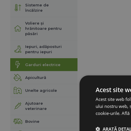
Sisteme de
încălzire
Voliere și
hrănitoare pentru
păsări
Iepuri, adăposturi
pentru iepuri
Garduri electrice
Apicultură
Acest site w
Unelte agricole
Acest site web fol
Ajutoare
ului nostru web, s
veterinare
cookie-urile.
Află
Bovine
ARATĂ DETAL