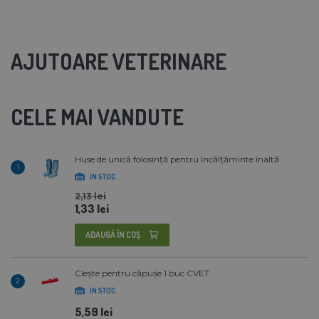
AJUTOARE VETERINARE
CELE MAI VANDUTE
Huse de unică folosință pentru încălțăminte înaltă
1
IN STOC
2,13 lei
1,33 lei
ADAUGĂ ÎN COŞ
Clește pentru căpușe 1 buc CVET
2
IN STOC
5,59 lei