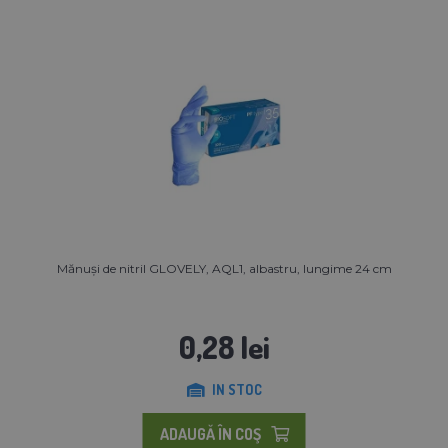
Mănuși de nitril GLOVELY, AQL1, albastru, lungime 24 cm
0,28 lei
IN STOC
ADAUGĂ ÎN COŞ