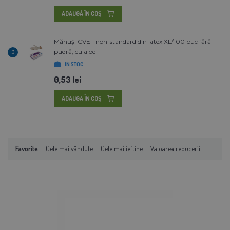
ADAUGĂ ÎN COŞ
Mănuși CVET non-standard din latex XL/100 buc fără
pudră, cu aloe
3
IN STOC
0,53 lei
ADAUGĂ ÎN COŞ
Favorite
Cele mai vândute
Cele mai ieftine
Valoarea reducerii