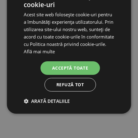
cookie-uri
Acest site web folosește cookie-uri pentru
a îmbunătăți experiența utilizatorului. Prin
utilizarea site-ului nostru web, sunteți de
acord cu toate cookie-urile în conformitate
Manșoane de protecție de unică folosință cu bandă elastică, ...
cu Politica noastră privind cookie-urile.
Află mai multe
105,10 lei
ACCEPTĂ TOATE
IN STOC
REFUZĂ TOT
ADAUGĂ ÎN COŞ
ARATĂ DETALIILE