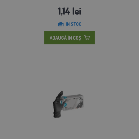
1,14 lei
IN STOC
ADAUGĂ ÎN COŞ