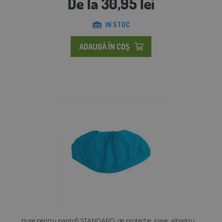
De la 30,95 lei
IN STOC
ADAUGĂ ÎN COŞ
Huse pentru pantofi STANDARD, de protecție, joase, albastru ...