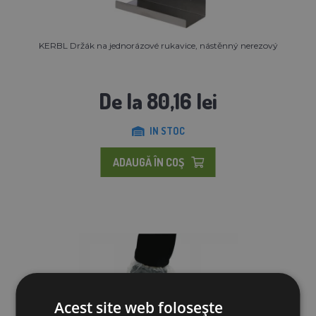
KERBL Držák na jednorázové rukavice, nástěnný nerezový
De la 80,16 lei
IN STOC
ADAUGĂ ÎN COŞ
Acest site web folosește