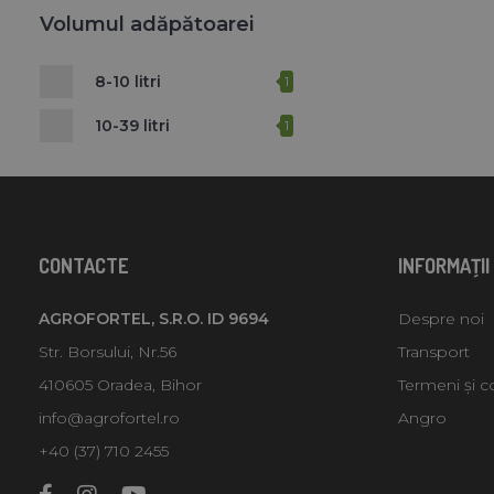
Volumul adăpătoarei
8-10 litri
1
10-39 litri
1
CONTACTE
INFORMAŢII
AGROFORTEL, S.R.O. ID 9694
Despre noi
Str. Borsului, Nr.56
Transport
410605 Oradea, Bihor
Termeni și co
info@agrofortel.ro
Angro
+40 (37) 710 2455