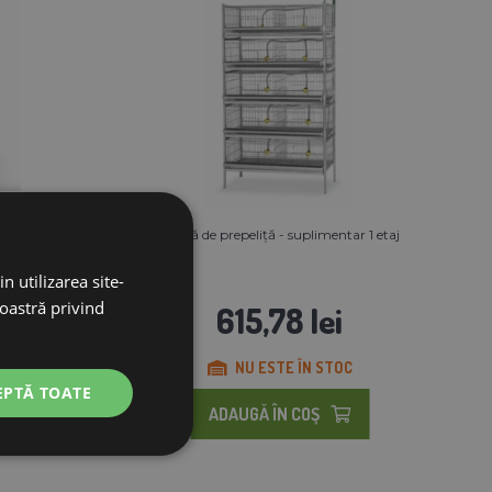
e
Cușcă de prepeliță - suplimentar 1 etaj
n utilizarea site-
noastră privind
615,78 lei
NU ESTE ÎN STOC
EPTĂ TOATE
ADAUGĂ ÎN COŞ