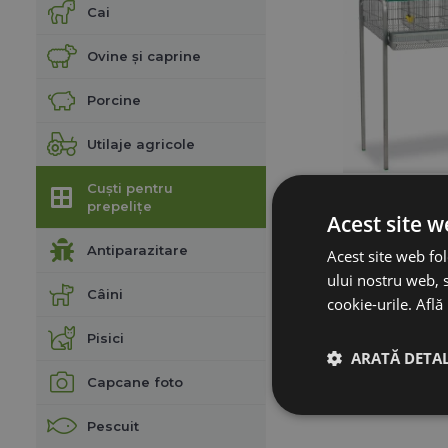
Cai
Ovine și caprine
Porcine
Utilaje agricole
Cuști pentru
prepelițe
Cușcă de prep
Acest site w
Antiparazitare
Acest site web fol
ului nostru web, s
559,
Câini
cookie-urile.
Află
SE AȘTEAPT
Pisici
ARATĂ DETAL
ADAUGĂ 
Capcane foto
Pescuit