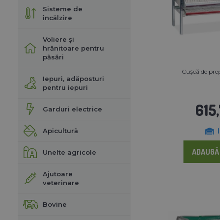
Sisteme de
încălzire
Voliere și
hrănitoare pentru
păsări
Cușcă de pre
Iepuri, adăposturi
pentru iepuri
615,
Garduri electrice
Apicultură
ADAUGĂ 
Unelte agricole
Ajutoare
veterinare
Bovine