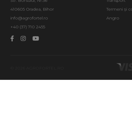
Str. Borsului, Nr.56
Transport
410605 Oradea, Bihor
Termeni și co
info@agrofortel.ro
Angro
+40 (37) 710 2455
© 2026 AGROFORTEL.RO