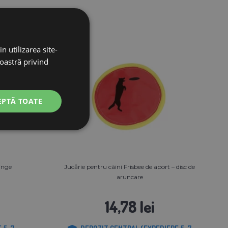
n utilizarea site-
noastră privind
EPTĂ TOATE
inge
Jucărie pentru câini Frisbee de aport – disc de
aruncare
14,78 lei