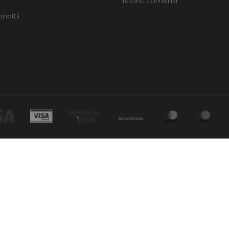
Istoric comenzi
ndiții