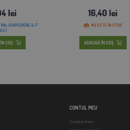
94 lei
16,40 lei
RAL (EXPEDIERE 5-7
NU ESTE ÎN STOC
ILE)
ÎN COŞ
ADAUGĂ ÎN COŞ
CONTUL MEU
Contul meu