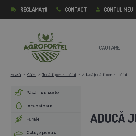
RECLAMAȚII
CONTACT
CONTUL MEU
Acasă
Câini
Jucării pentru câini
Aducă jucării pentru câini
Păsări de curte
Incubatoare
ADUCĂ J
Furaje
Cotețe pentru