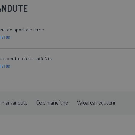
VANDUTE
era de aport din lemn
N STOC
rie pentru câini - rață Nils
N STOC
e mai vândute
Cele mai ieftine
Valoarea reducerii