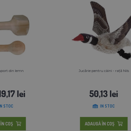
aport din lemn
Jucărie pentru câini - rață Nils
19,17 lei
50,13 lei
IN STOC
IN STOC
ÎN COŞ
ADAUGĂ ÎN COŞ