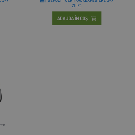
 5-7
DEPOZIT CENTRAL (EXPEDIERE 5-7
ZILE)
ADAUGĂ ÎN COŞ
nse