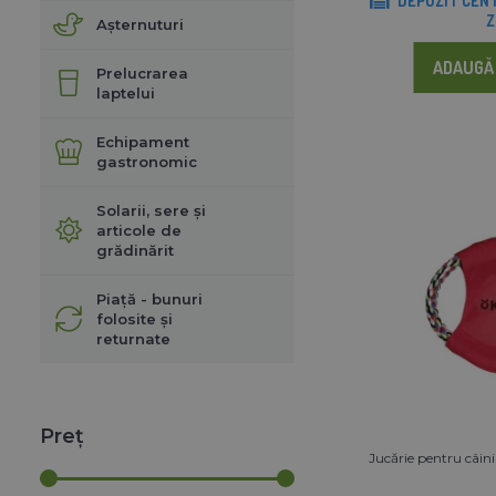
DEPOZIT CENT
Z
Așternuturi
ADAUGĂ 
Prelucrarea
laptelui
Echipament
gastronomic
Solarii, sere și
articole de
grădinărit
Piață - bunuri
folosite și
returnate
Preț
Jucărie pentru câini