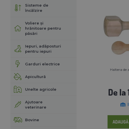
Sisteme de
încălzire
Voliere și
hrănitoare pentru
păsări
Iepuri, adăposturi
pentru iepuri
Garduri electrice
Haltera de 
Apicultură
De la 
Unelte agricole
Ajutoare
veterinare
Bovine
ADAUGĂ 