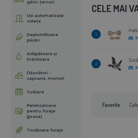
găini, țarcuri
CELE MAI 
Uși automatizate
cotețe
Halt
1
Deplumătoare
I
păsări
Adăpătoare și
hrănitoare
Jucă
2
I
Dăunători -
capcane, momeli
Cuibare
Favorite
Cel
Peletizatoare
pentru furaje
(prese)
Tocătoare furaje