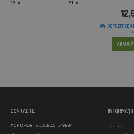
12 lei
51 lei
12,
DEPOZIT CENT
Z
ADAUGĂ 
CONTACTE
INFORMAŢII
AGROFORTEL, S.R.O. ID 9694
Despre noi