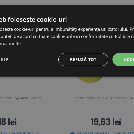
eb folosește cookie-uri
osește cookie-uri pentru a îmbunătăți experiența utilizatorului. Pri
unteți de acord cu toate cookie-urile în conformitate cu Politica 
 mai multe
IILE
REFUZĂ TOT
ACC
e aport ToyFastic Frisbee
Jucărie pentru câini din cauciuc – m
18 lei
19,63 lei