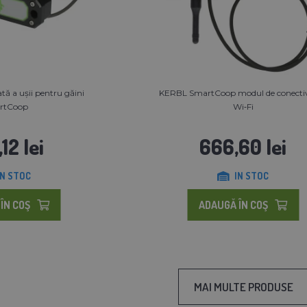
ă a ușii pentru găini
KERBL SmartCoop modul de conectiv
rtCoop
Wi‑Fi
12 lei
666,60 lei
IN STOC
IN STOC
ÎN COŞ
ADAUGĂ ÎN COŞ
MAI MULTE PRODUSE