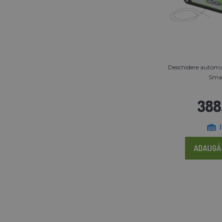
Deschidere automat
Sma
388,
ADAUGĂ 