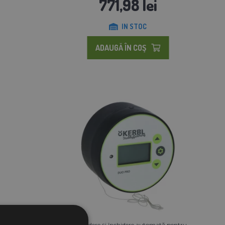
771,98 lei
IN STOC
ADAUGĂ ÎN COŞ
u coteț
Deschidere și închidere automată pentru