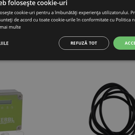
eb folosește cookie-uri
UO PRO ...
KERBL MAXI DUO...
osește cookie-uri pentru a îmbunătăți experiența utilizatorului. Pri
62 lei
958,32 lei
unteți de acord cu toate cookie-urile în conformitate cu Politica 
98 lei
878,46 lei
 mai multe
IN STOC
IN STOC
IILE
REFUZĂ TOT
ACC
ÎN COŞ
ADAUGĂ ÎN COŞ