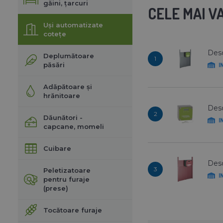
găini, țarcuri
CELE MAI 
Uși automatizate
cotețe
Desc
Deplumătoare
1
păsări
I
Adăpătoare și
hrănitoare
Desc
2
Dăunători -
I
capcane, momeli
Cuibare
Desc
3
Peletizatoare
I
pentru furaje
(prese)
Tocătoare furaje