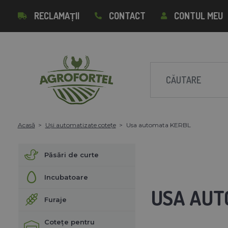
RECLAMAȚII
CONTACT
CONTUL MEU
Acasă
Uși automatizate cotețe
Usa automata KERBL
Păsări de curte
Incubatoare
USA AUT
Furaje
Cotețe pentru