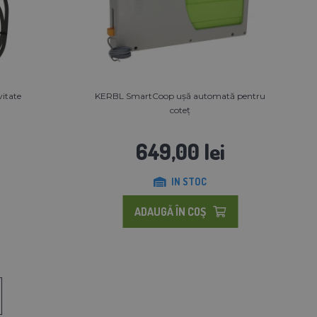
itate
KERBL SmartCoop ușă automată pentru
coteț
649,00 lei
IN STOC
ADAUGĂ ÎN COŞ