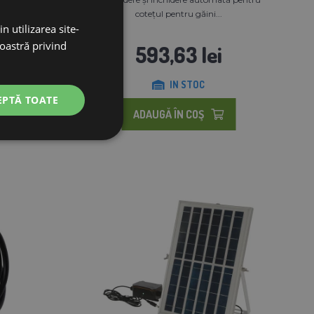
cotețul pentru găini...
n utilizarea site-
noastră privind
593,63 lei
IN STOC
EPTĂ TOATE
ADAUGĂ ÎN COŞ