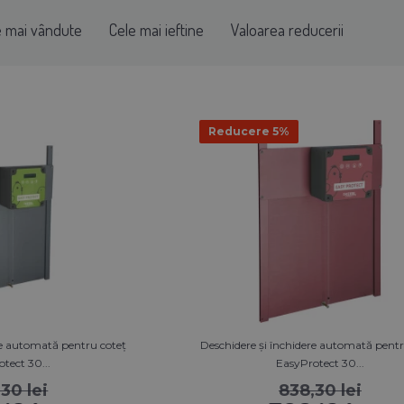
e mai vândute
Cele mai ieftine
Valoarea reducerii
Reducere 5%
re automată pentru coteț
Deschidere și închidere automată pentr
tect 30...
EasyProtect 30...
30 lei
838,30 lei