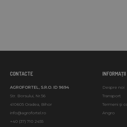
CONTACTE
INFORMAŢII
AGROFORTEL, S.R.O. ID 9694
Despre noi
Str. Borsului, Nr.56
Transport
410605 Oradea, Bihor
Termeni și co
info@agrofortel.ro
Angro
+40 (37) 710 2455