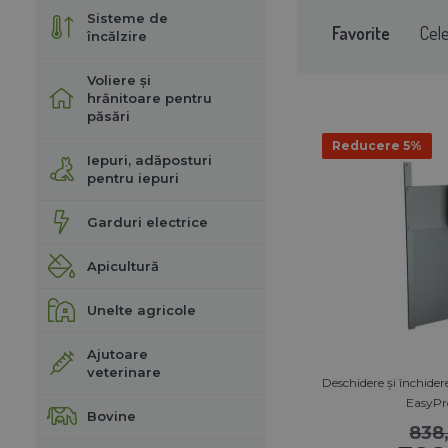
Sisteme de
Favorite
Cel
încălzire
Voliere și
hrănitoare pentru
păsări
Reducere 5%
Iepuri, adăposturi
pentru iepuri
Garduri electrice
Apicultură
Unelte agricole
Ajutoare
veterinare
Deschidere și închide
EasyPro
Bovine
838,