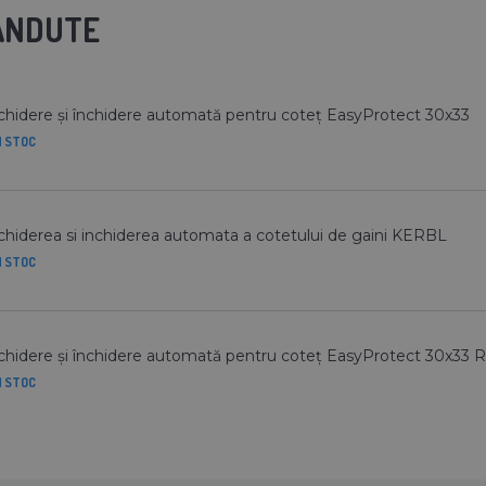
VANDUTE
hidere și închidere automată pentru coteț EasyProtect 30x33
N STOC
hiderea si inchiderea automata a cotetului de gaini KERBL
N STOC
hidere și închidere automată pentru coteț EasyProtect 30x33
N STOC