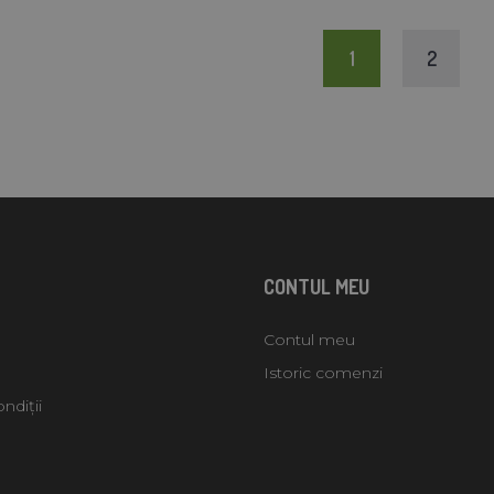
1
2
CONTUL MEU
Contul meu
Istoric comenzi
ndiții