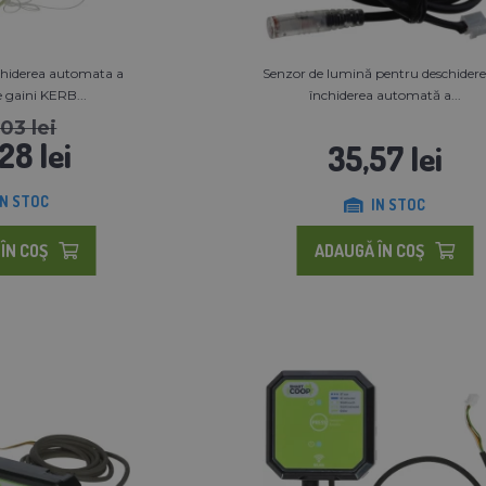
nchiderea automata a
Senzor de lumină pentru deschidere
e gaini KERB...
închiderea automată a...
03 lei
28 lei
35,57 lei
IN STOC
IN STOC
ÎN COŞ
ADAUGĂ ÎN COŞ