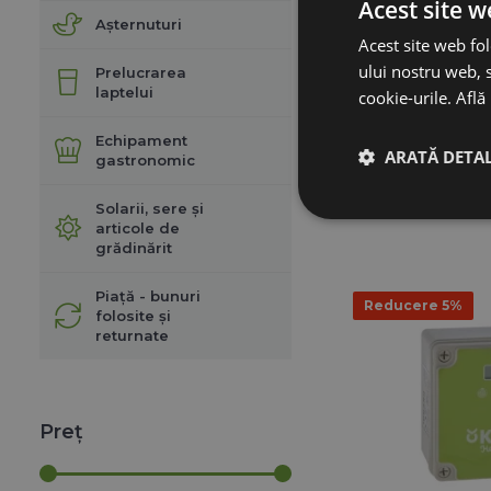
Acest site w
KERBL D
Așternuturi
Acest site web fol
857,
ului nostru web, s
771,
Prelucrarea
laptelui
cookie-urile.
Află
Echipament
ARATĂ DETAL
gastronomic
ADAUGĂ 
Solarii, sere și
articole de
grădinărit
Piață - bunuri
Reducere 5%
folosite și
returnate
Preț