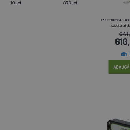
10 lei
879 lei
Deschiderea si i
cotetului d
641,
610,
ADAUGĂ 