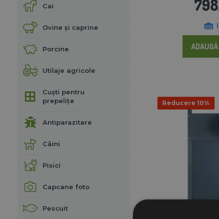
798,
Cai
Ovine și caprine
ADAUGĂ 
Porcine
Utilaje agricole
Cuști pentru
prepelițe
Reducere 10%
Antiparazitare
Câini
Pisici
Capcane foto
Pescuit
Deschidere și închide