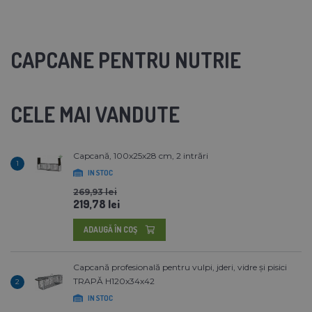
CAPCANE PENTRU NUTRIE
CELE MAI VANDUTE
Capcană, 100x25x28 cm, 2 intrări
1
IN STOC
269,93 lei
219,78 lei
ADAUGĂ ÎN COŞ
Capcană profesională pentru vulpi, jderi, vidre și pisici
TRAPĂ H120x34x42
2
IN STOC