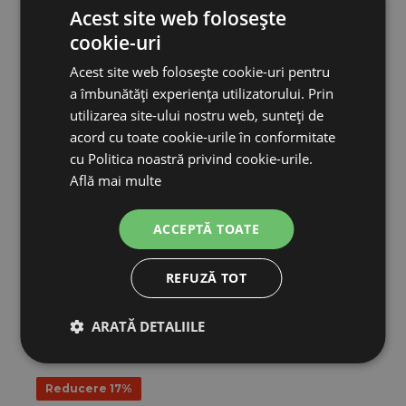
Acest site web folosește
cookie-uri
Acest site web folosește cookie-uri pentru
a îmbunătăți experiența utilizatorului. Prin
utilizarea site-ului nostru web, sunteți de
acord cu toate cookie-urile în conformitate
Capcană profesională pentru vulpi, jderi, vidre și pisici TR...
cu Politica noastră privind cookie-urile.
Află mai multe
461,78 lei
ACCEPTĂ TOATE
SE AȘTEAPTĂ PENTRU: 10.08.
REFUZĂ TOT
ADAUGĂ ÎN COŞ
ARATĂ DETALIILE
Reducere 17%