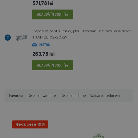
571,78 lei
ADAUGĂ ÎN COŞ
Capcană pentru pisici, jderi, șobolani, nevăstuici și dihor
TRAP ZL102x20x27
3
IN STOC
263,78 lei
ADAUGĂ ÎN COŞ
Favorite
Cele mai vândute
Cele mai ieftine
Valoarea reducerii
Reducere 19%