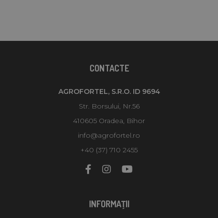
CONTACTE
AGROFORTEL, S.R.O. ID 9694
Str. Borsului, Nr.56
410605 Oradea, Bihor
info@agrofortel.ro
+40 (37) 710 2455
INFORMAŢII