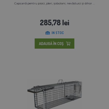
Capcană pentru pisici, jderi, șobolani, nevăstuici și dihor ...
285,78 lei
IN STOC
ADAUGĂ ÎN COŞ