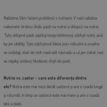
Nabízíme Vám řešení problémů s nutriemi. V naší nabídce
naleznete širokou škálu pastí na nutrie a sklopců na nutrie.
Tyto sklopné pasti zajišťují bezproblémový odchyt nutrií, aniž
by jim ublížily. Tyto odchytové klece jsou robustní a snadno
se ovládají, stačí do nich nastražit návnadu a už jen čekat, než
se nějaký zvídavý hlodavec chytí do pasti.
Nutrie vs. castor – care este diferența dintre
ele?
Nutria este mai mică decât castorul și are o coadă lungă
și rotundă, în timp ce castorul este mai mare și are o coadă
lată și plată.