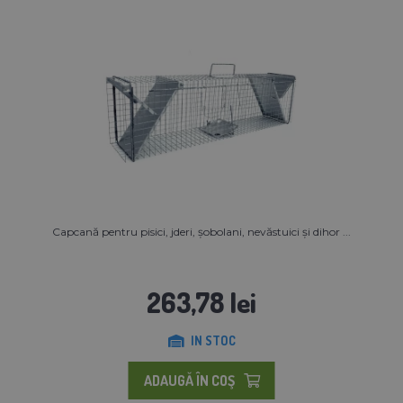
Capcană pentru pisici, jderi, șobolani, nevăstuici și dihor ...
263,78 lei
IN STOC
ADAUGĂ ÎN COŞ