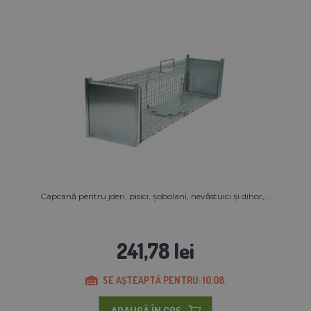
Capcană pentru jderi, pisici, șobolani, nevăstuici și dihor,...
241,78 lei
SE AȘTEAPTĂ PENTRU: 10.08.
ADAUGĂ ÎN COŞ