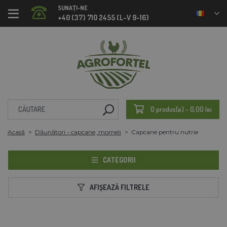
SUNAȚI-NE
+40 (37) 710 2455 (L-V 9-16)
0 produs(e) - 0,00 lei
Acasă
Dăunători - capcane, momeli
Capcane pentru nutrie
CATEGORII
AFIȘEAZĂ FILTRELE