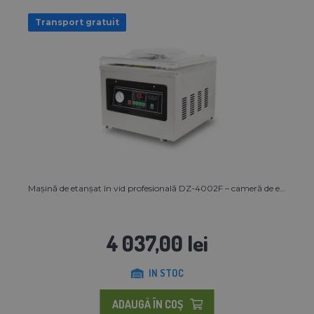
Transport gratuit
Mașină de etanșat în vid profesională DZ-4002F – cameră de e...
4 037,00 lei
IN STOC
ADAUGĂ ÎN COŞ