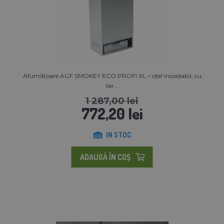
Afumătoare AGF SMOKEY ECO PROFI XL – oțel inoxidabil, cu
ter...
1 287,00 lei
772,20 lei
IN STOC
ADAUGĂ ÎN COŞ