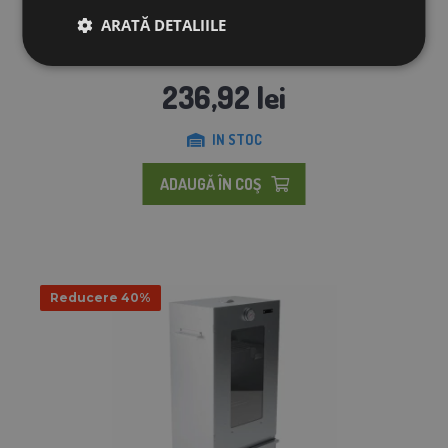
2000 de capse
ARATĂ DETALIILE
236,92 lei
IN STOC
ADAUGĂ ÎN COŞ
Reducere 40%