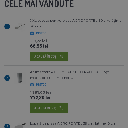
CELE MAI VANDUTE
XXL Lopata pentru pizza AGROFORTEL 60 cm, lățime
30 cm
1
IN STOC
159,72 lei
66,55 lei
ADAUGĂ ÎN COŞ
Afumătoare AGF SMOKEY ECO PROFI XL – oțel
inoxidabil, cu termometru
2
IN STOC
1 287,00 lei
772,20 lei
ADAUGĂ ÎN COŞ
Lopată de pizza AGROFORTEL 39 cm, lățime 18 cm
3