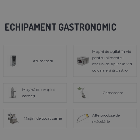
ECHIPAMENT GASTRONOMIC
Mașini de sigilat în vid
pentru alimente –
Afumătorii
mașini de sigilat în vid
cu cameră și gastro
Mașină de umplut
Capsatoare
cârnați
Alte produse de
Mașini de tocat carne
măcelărie