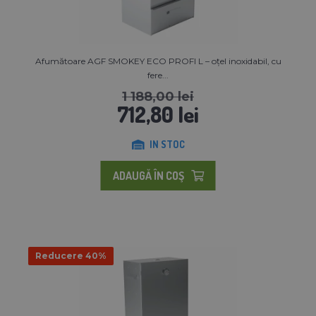
Afumătoare AGF SMOKEY ECO PROFI L – oțel inoxidabil, cu
fere...
1 188,00 lei
712,80 lei
IN STOC
ADAUGĂ ÎN COŞ
Reducere 40%