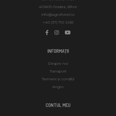
410605 Oradea, Bihor
info@agrofortel.ro
+40 (37) 710 2455
INFORMAŢII
Despre noi
Transport
Termeni și condiții
Angro
CONTUL MEU