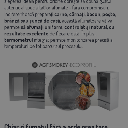
alegerea ideală pentru oricine dorește să obțină gustul
autentic al specialităților afumate - fără compromisuri.
Indiferent dacă preparați
carne, cârnați, bacon, pește,
brânză sau șuncă de casă,
această afumătoare vă va
permite
să afumați uniform, controlat și natural,
cu
rezultate excelente
de fiecare dată. În plus
,
termometrul
integrat
permite monitorizarea precisă a
temperaturii pe tot parcursul procesului.
Chiar și fumatul fără a arde prea tare