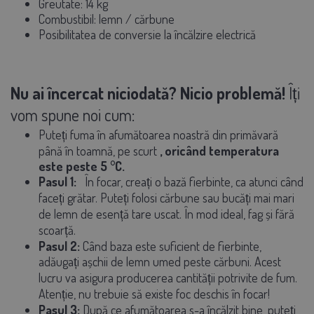
Greutate:
14 kg
Combustibil:
lemn / cărbune
Posibilitatea de conversie la încălzire electrică
Nu ai încercat niciodată? Nicio problemă!
Îți
vom spune noi cum:
Puteți fuma în afumătoarea noastră din primăvară
până în toamnă, pe scurt
, oricând temperatura
este peste 5 °C.
Pasul 1:
În focar, creați o bază fierbinte, ca atunci când
faceți grătar. Puteți folosi cărbune sau bucăți mai mari
de lemn de esență tare uscat. În mod ideal, fag și fără
scoarță.
Pasul 2:
Când baza este suficient de fierbinte,
adăugați așchii de lemn umed peste cărbuni. Acest
lucru va asigura producerea cantității potrivite de fum.
Atenție, nu trebuie să existe foc deschis în focar!
Pasul 3:
După ce afumătoarea s-a încălzit bine, puteți