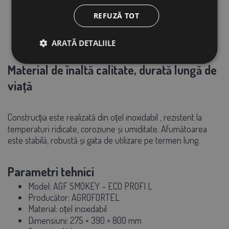
căldură
Ușa largă facilitează manipularea și umplerea
REFUZĂ TOT
afumătoriei.
ARATĂ DETALIILE
Material de înaltă calitate, durată lungă de
viață
Construcția este realizată din
oțel inoxidabil
, rezistent la
temperaturi ridicate, coroziune și umiditate. Afumătoarea
este stabilă, robustă și gata de utilizare pe termen lung.
Parametri tehnici
Model:
AGF SMOKEY – ECO PROFI L
Producător:
AGROFORTEL
Material:
oțel inoxidabil
Dimensiuni:
275 × 390 × 800 mm