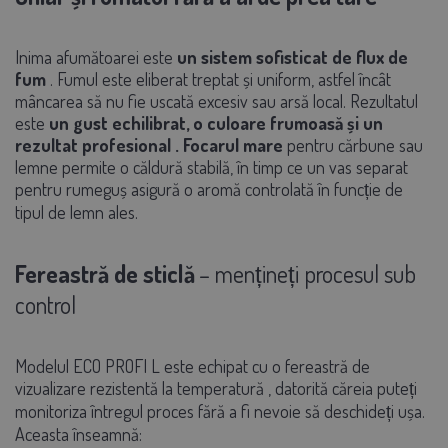
Inima afumătoarei este
un sistem sofisticat de flux de
fum
. Fumul este eliberat treptat și uniform, astfel încât
mâncarea să nu fie uscată excesiv sau arsă local. Rezultatul
este
un gust echilibrat, o culoare frumoasă și un
rezultat profesional
.
Focarul mare
pentru cărbune sau
lemne permite o căldură stabilă, în timp ce un vas separat
pentru rumeguș asigură o
aromă controlată în funcție de
tipul de lemn ales.
Fereastră de sticlă
– mențineți procesul sub
control
Modelul ECO PROFI L este echipat cu
o fereastră de
vizualizare rezistentă la temperatură
, datorită căreia puteți
monitoriza întregul proces fără a fi nevoie să deschideți ușa.
Aceasta înseamnă: