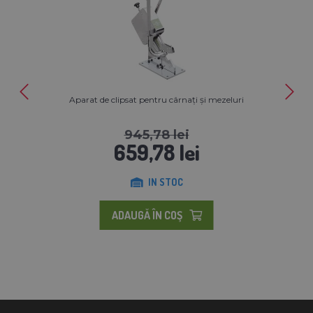
Aparat de clipsat pentru cârnați și mezeluri
945,78 lei
659,78 lei
IN STOC
ADAUGĂ ÎN COŞ