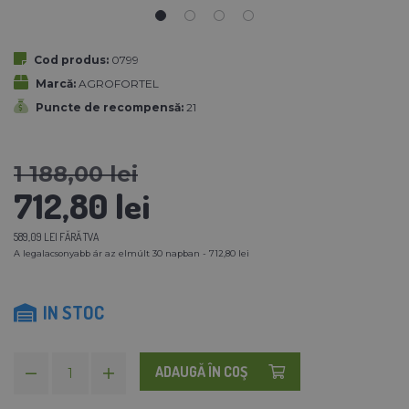
Cod produs:
0799
Marcă:
AGROFORTEL
Puncte de recompensă:
21
1 188,00 lei
712,80 lei
589,09 LEI FĂRĂ TVA
A legalacsonyabb ár az elmúlt 30 napban - 712,80 lei
IN STOC
ADAUGĂ ÎN COŞ