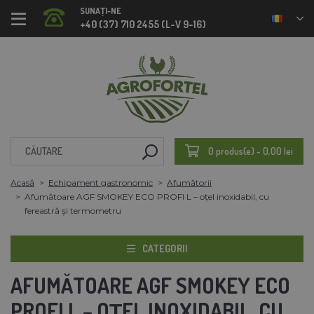
SUNAȚI-NE
+40 (37) 710 2455 (L-V 9-16)
0 produs(e) - 0,00 lei
Acasă
Echipament gastronomic
Afumătorii
Afumătoare AGF SMOKEY ECO PROFI L – oțel inoxidabil, cu
fereastră și termometru
CATEGORII
AFUMĂTOARE AGF SMOKEY ECO
PROFI L – OȚEL INOXIDABIL, CU