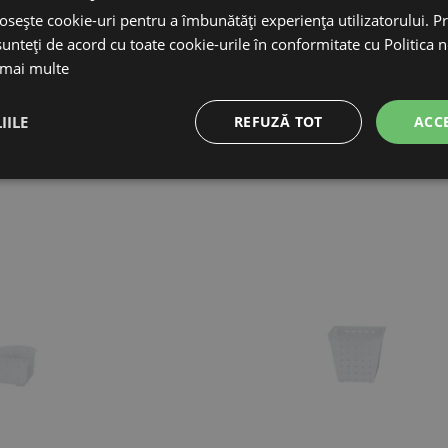
osește cookie-uri pentru a îmbunătăți experiența utilizatorului. Pri
47 lei
152,53 lei
unteți de acord cu toate cookie-urile în conformitate cu Politica 
 mai multe
IN STOC
IN STOC
ÎN COŞ
ADAUGĂ ÎN COŞ
IILE
REFUZĂ TOT
ACC