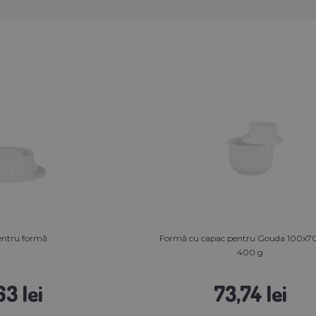
entru formă
Formă cu capac pentru Gouda 100x
400 g
63 lei
73,74 lei