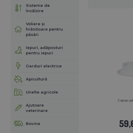
Sisteme de
încălzire
Voliere și
hrănitoare pentru
păsări
Iepuri, adăposturi
pentru iepuri
Garduri electrice
Apicultură
Unelte agricole
Capac p
Ajutoare
veterinare
59,
Bovine