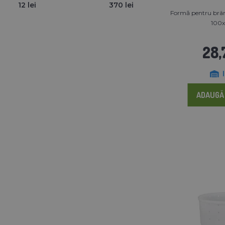
12 lei
370 lei
Formă pentru brân
100
28,
ADAUGĂ 