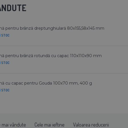
VANDUTE
ă pentru brânză dreptunghiulară 80x155,58x145 mm
N STOC
ă pentru brânză rotundă cu capac 110x110x90 mm
N STOC
mă cu capac pentru Gouda 100x70 mm, 400 g
N STOC
e mai vândute
Cele mai ieftine
Valoarea reducerii