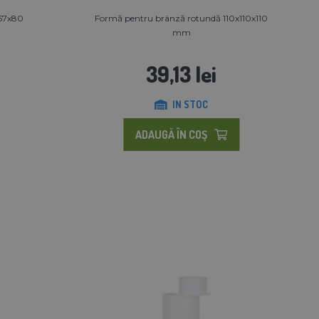
x57x80
Formă pentru brânză rotundă 110x110x110
mm
39,13 lei
IN STOC
ADAUGĂ ÎN COŞ