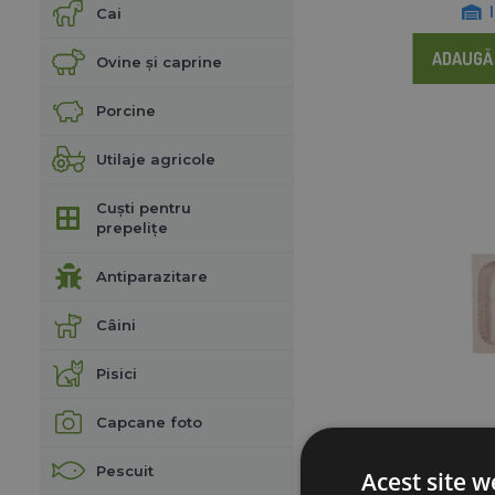
Cai
ADAUGĂ 
Ovine și caprine
Porcine
Utilaje agricole
Cuști pentru
prepelițe
Antiparazitare
Câini
Pisici
Capcane foto
Formă din lemn
Pescuit
Acest site w