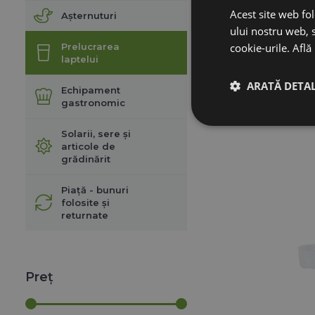
Acest site web fol
Așternuturi
151,
ului nostru web, s
Prelucrarea
cookie-urile.
Află
laptelui
ADAUGĂ 
ARATĂ DETAL
Echipament
gastronomic
Solarii, sere și
articole de
grădinărit
Piață - bunuri
folosite și
returnate
Preț