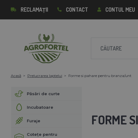
RECLAMAȚII
CONTACT
CONTUL MEU
Acasă
Prelucrarea laptelui
Forme si pahare pentru branza/unt
Păsări de curte
Incubatoare
FORME S
Furaje
Cotețe pentru