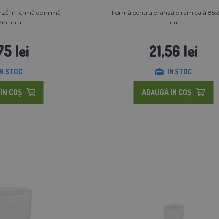
ză în formă de inimă
Formă pentru brânză piramidală 85
x45 mm
mm
75 lei
21,56 lei
IN STOC
IN STOC
ÎN COŞ
ADAUGĂ ÎN COŞ