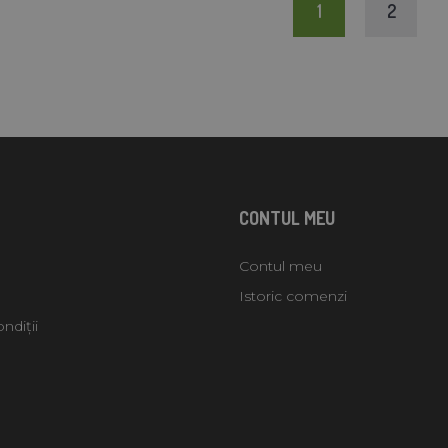
1
2
CONTUL MEU
Contul meu
Istoric comenzi
ndiții