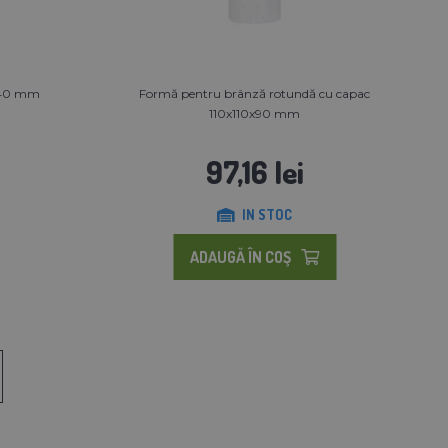
x40 mm
Formă pentru brânză rotundă cu capac
110x110x90 mm
97,16 lei
IN STOC
ADAUGĂ ÎN COŞ