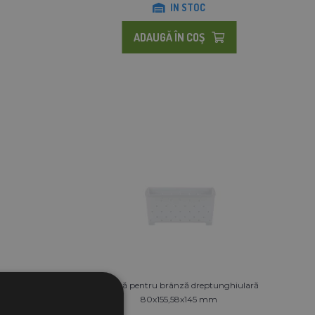
IN STOC
ADAUGĂ ÎN COŞ
und
Formă pentru brânză dreptunghiulară
80x155,58x145 mm