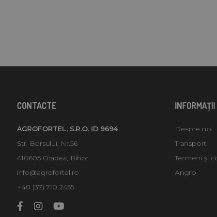
CONTACTE
INFORMAŢII
AGROFORTEL, S.R.O. ID 9694
Despre noi
Str. Borsului, Nr.56
Transport
410605 Oradea, Bihor
Termeni și co
info@agrofortel.ro
Angro
+40 (37) 710 2455