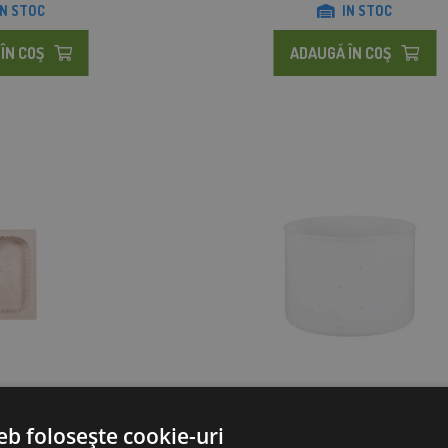
IN STOC
IN STOC
ÎN COŞ
ADAUGĂ ÎN COŞ
 pentru unt 400 g
Formă pentru brânză cu capac rot
200x200x150mm
eb folosește cookie-uri