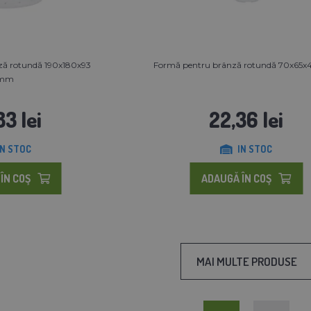
ză rotundă 190x180x93
Formă pentru brânză rotundă 70x65
mm
83 lei
22,36 lei
IN STOC
IN STOC
ÎN COŞ
ADAUGĂ ÎN COŞ
MAI MULTE PRODUSE