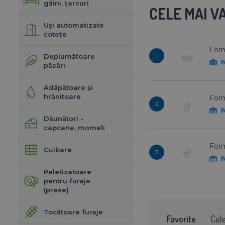
găini, țarcuri
CELE MAI 
Uși automatizate
cotețe
Form
1
Deplumătoare
I
păsări
Adăpătoare și
hrănitoare
Form
2
I
Dăunători -
capcane, momeli
For
Cuibare
3
I
Peletizatoare
pentru furaje
(prese)
Tocătoare furaje
Favorite
Cel