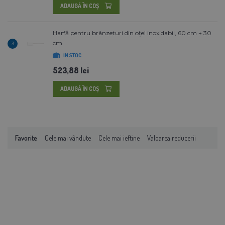
ADAUGĂ ÎN COŞ
Harfă pentru brânzeturi din oțel inoxidabil, 60 cm + 30
cm
3
IN STOC
523,88 lei
ADAUGĂ ÎN COŞ
Favorite
Cele mai vândute
Cele mai ieftine
Valoarea reducerii