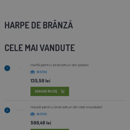
HARPE DE BRÂNZĂ
CELE MAI VANDUTE
Harfă pentru brânzeturi din plastic
1
IN STOC
135,50 lei
ADAUGĂ ÎN COŞ
Harpă pentru brânzeturi din oțel inoxidabil
2
IN STOC
500,46 lei