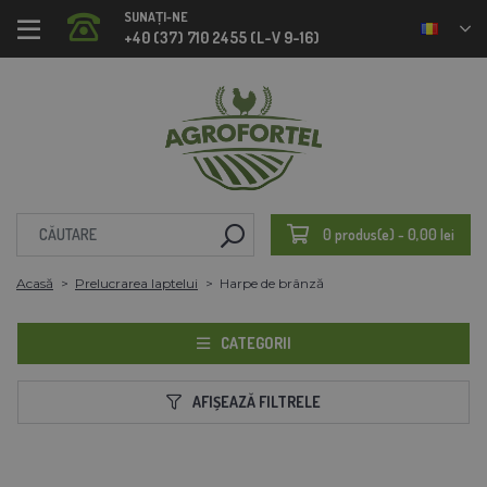
SUNAȚI-NE
+40 (37) 710 2455 (L-V 9-16)
0 produs(e) - 0,00 lei
Acasă
Prelucrarea laptelui
Harpe de brânză
CATEGORII
AFIȘEAZĂ FILTRELE