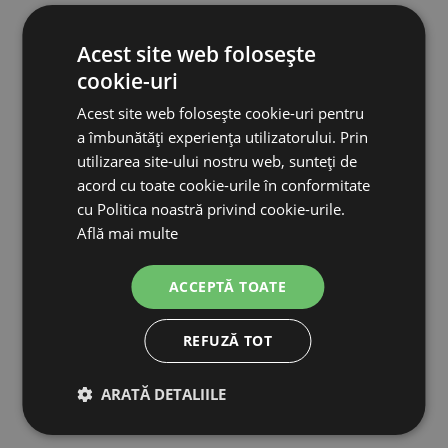
Acest site web folosește
cookie-uri
Acest site web folosește cookie-uri pentru
a îmbunătăți experiența utilizatorului. Prin
utilizarea site-ului nostru web, sunteți de
acord cu toate cookie-urile în conformitate
cu Politica noastră privind cookie-urile.
Harfă pentru brânzeturi din plastic
Află mai multe
ACCEPTĂ TOATE
135,50 lei
REFUZĂ TOT
IN STOC
ADAUGĂ ÎN COŞ
ARATĂ DETALIILE