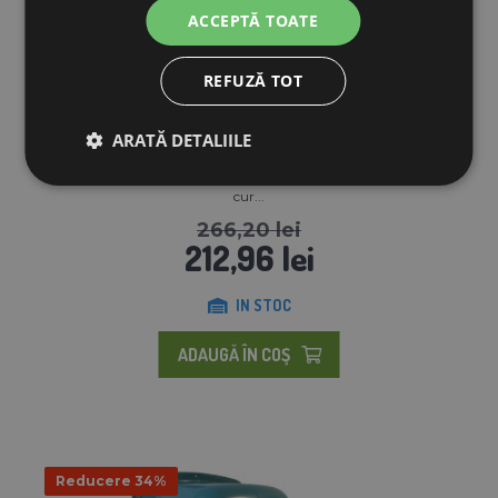
ACCEPTĂ TOATE
REFUZĂ TOT
ARATĂ DETALIILE
Cuibar pentru găini ouătoare AGROFORTEL pentru păsări de
cur...
266,20 lei
212,96 lei
IN STOC
ADAUGĂ ÎN COŞ
Reducere 34%