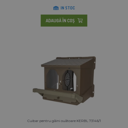
IN STOC
ADAUGĂ ÎN COŞ
Cuibar pentru găini ouătoare KERBL 73146/1