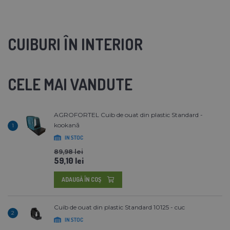
CUIBURI ÎN INTERIOR
CELE MAI VANDUTE
AGROFORTEL Cuib de ouat din plastic Standard -
kookană
1
IN STOC
89,98 lei
59,10 lei
ADAUGĂ ÎN COŞ
Cuib de ouat din plastic Standard 10125 - cuc
2
IN STOC