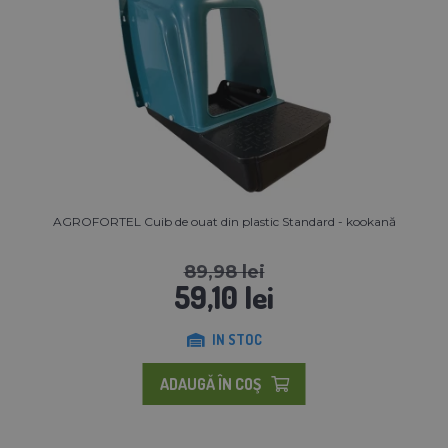
AGROFORTEL Cuib de ouat din plastic Standard - kookană
89,98 lei
59,10 lei
IN STOC
ADAUGĂ ÎN COŞ