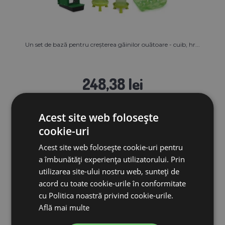
Un set de bază pentru creșterea găinilor ouătoare - cuib, hr...
248,38 lei
IN STOC
Acest site web folosește
ADAUGĂ ÎN COŞ
cookie-uri
Acest site web folosește cookie-uri pentru
a îmbunătăți experiența utilizatorului. Prin
utilizarea site-ului nostru web, sunteți de
acord cu toate cookie-urile în conformitate
Reducere 20%
cu Politica noastră privind cookie-urile.
Află mai multe