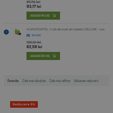
97,70 lei
93,17 lei
ADAUGĂ ÎN COŞ
AGROFORTEL Cuib de ouat din plastic DELUXE - cuc
3
IN STOC
133,10 lei
62,56 lei
ADAUGĂ ÎN COŞ
Favorite
Cele mai vândute
Cele mai ieftine
Valoarea reducerii
Reducere 5%