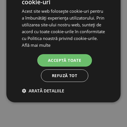
cookie-uri
Acest site web folosește cookie-uri pentru
a îmbunătăți experiența utilizatorului. Prin
utilizarea site-ului nostru web, sunteți de
acord cu toate cookie-urile în conformitate
cu Politica noastră privind cookie-urile.
Presă de balotat fân - ambalator de baloti AGROFORTEL 0810
Află mai multe
15 972,00 lei
ACCEPTĂ TOATE
13 310,00 lei
REFUZĂ TOT
SE AȘTEAPTĂ PENTRU: 02.03.
ADAUGĂ ÎN COŞ
ARATĂ DETALIILE