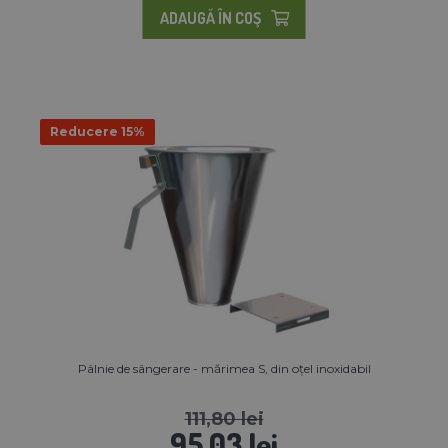
ADAUGĂ ÎN COŞ
Reducere 15%
Pâlnie de sângerare - mărimea S, din oțel inoxidabil
111,80 lei
95,03 lei