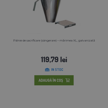
Pâlnie de sacrificare (sângerare) – mărimea XL, galvanizată
119,79 lei
IN STOC
ADAUGĂ ÎN COŞ