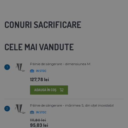
CONURI SACRIFICARE
CELE MAI VANDUTE
Pâlnie de sângerare - dimensiunea M
1
IN STOC
127,78 lei
ADAUGĂ ÎN COŞ
Pâlnie de sângerare - mărimea S, din oțel inoxidabil
2
IN STOC
111,80 lei
95,03 lei