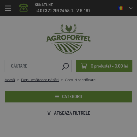
SUNAȚI-NE
+40 (37) 710 2455 (L-V 9-16)
0 produs(e) - 0,00 lei
Acasă
Deplumătoare păsări
Conuri sacrificare
CATEGORII
AFIȘEAZĂ FILTRELE