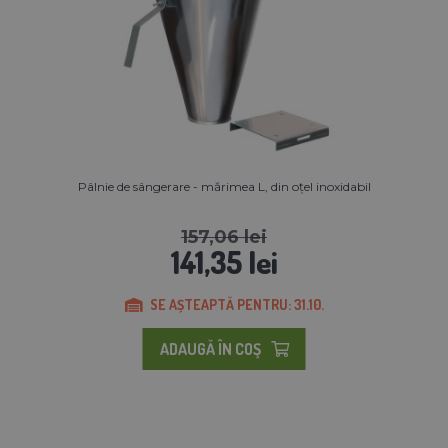
Pâlnie de sângerare - mărimea L, din oțel inoxidabil
157,06 lei
141,35 lei
SE AȘTEAPTĂ PENTRU: 31.10.
ADAUGĂ ÎN COŞ