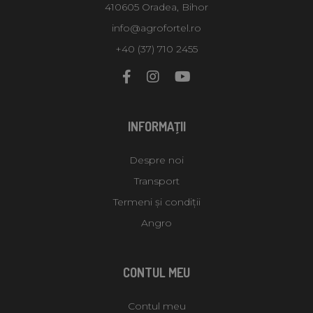
410605 Oradea, Bihor
info@agrofortel.ro
+40 (37) 710 2455
INFORMAŢII
Despre noi
Transport
Termeni și condiții
Angro
CONTUL MEU
Contul meu