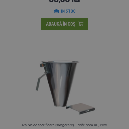
IN STOC
ADAUGĂ ÎN COŞ
Pâlnie de sacrificare (sângerare) – mărimea XL, inox