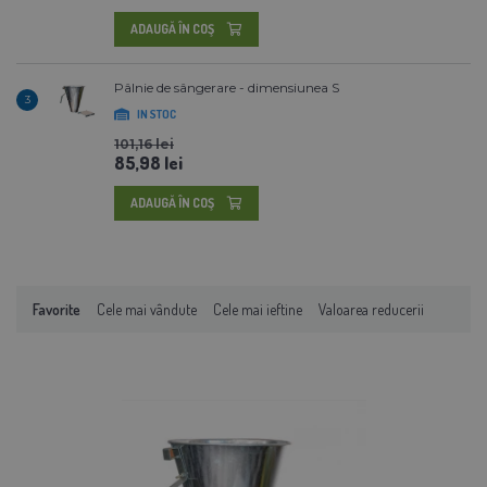
ADAUGĂ ÎN COŞ
Pâlnie de sângerare - dimensiunea S
3
IN STOC
101,16 lei
85,98 lei
ADAUGĂ ÎN COŞ
Favorite
Cele mai vândute
Cele mai ieftine
Valoarea reducerii