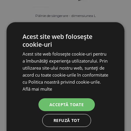
Pâlnie de sângerare - dimensiunea L
133,10 lei
119,79 lei
Acest site web folosește
cookie-uri
SE AȘTEAPTĂ PENTRU: 31.10.
Acest site web folosește cookie-uri pentru
a îmbunătăți experiența utilizatorului. Prin
ADAUGĂ ÎN COŞ
utilizarea site-ului nostru web, sunteți de
acord cu toate cookie-urile în conformitate
cu Politica noastră privind cookie-urile.
Află mai multe
ACCEPTĂ TOATE
REFUZĂ TOT