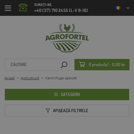
SUNAȚI-NE
+40 (37) 710 2455 (L-V 9-16)
0 produs(e) - 0,00 lei
Acasă
Apicultură
Centrifuge apicole
CATEGORII
AFIȘEAZĂ FILTRELE