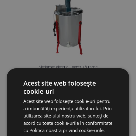
Medomet electric - pentru 8 rame
Acest site web folosește
3 849,78 lei
cookie-uri
Acest site web folosește cookie-uri pentru
IN STOC
a îmbunătăți experiența utilizatorului. Prin
utilizarea site-ului nostru web, sunteți de
ADAUGĂ ÎN COŞ
acord cu toate cookie-urile în conformitate
cu Politica noastră privind cookie-urile.