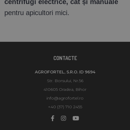
centrifugi electrice, cât și manuale
pentru apicultori mici.
CONTACTE
AGROFORTEL, S.R.O. ID 9694
Str. Borsului, Nr.56
410605 Oradea, Bihor
info@agrofortel.ro
+40 (37) 710 2455