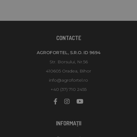
CONTACTE
AGROFORTEL, S.R.O. ID 9694
Str. Borsului, Nr.56
410605 Oradea, Bihor
info@agrofortel.ro
+40 (37) 710 2455
INFORMAŢII