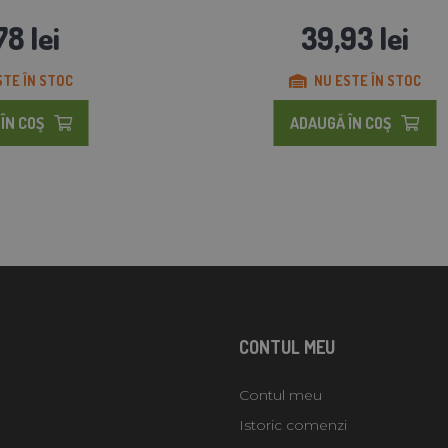
78 lei
39,93 lei
STE ÎN STOC
NU ESTE ÎN STOC
ÎN COŞ
ADAUGĂ ÎN COŞ
CONTUL MEU
Contul meu
Istoric comenzi