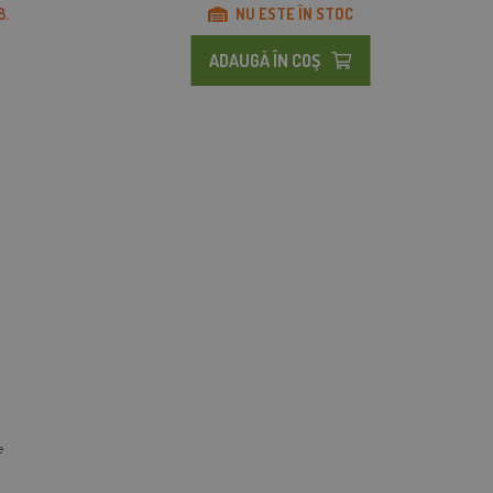
8.
NU ESTE ÎN STOC
ADAUGĂ ÎN COŞ
e