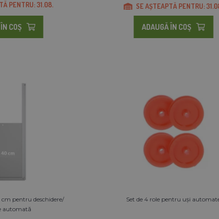
Ă PENTRU: 31.08.
SE AȘTEAPTĂ PENTRU: 31.0
ÎN COŞ
ADAUGĂ ÎN COŞ
 cm pentru deschidere/
Set de 4 role pentru uși automat
re automată