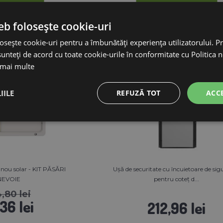
eb folosește cookie-uri
osește cookie-uri pentru a îmbunătăți experiența utilizatorului. Pri
unteți de acord cu toate cookie-urile în conformitate cu Politica 
 mai multe
IILE
REFUZĂ TOT
ACC
nou solar - KIT PĂSĂRI
Ușă de securitate cu încuietoare de si
NEVOIE
pentru coteț d...
,80 lei
36 lei
212,96 lei