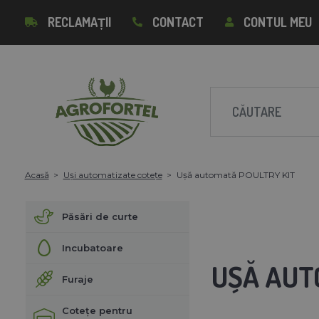
RECLAMAȚII
CONTACT
CONTUL MEU
Acasă
Uși automatizate cotețe
Ușă automată POULTRY KIT
Păsări de curte
Incubatoare
UȘĂ AUT
Furaje
Cotețe pentru