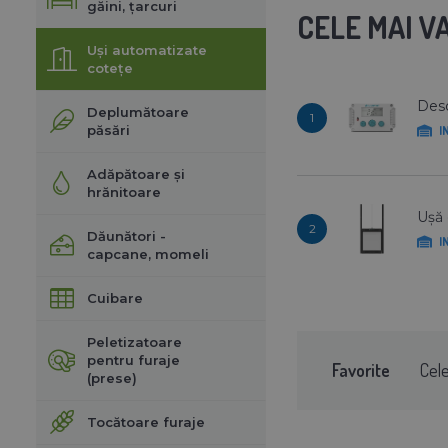
găini, țarcuri
CELE MAI 
Uși automatizate
cotețe
Desc
Deplumătoare
1
păsări
I
Adăpătoare și
hrănitoare
Ușă 
2
Dăunători -
I
capcane, momeli
Cuibare
Peletizatoare
pentru furaje
Favorite
Cel
(prese)
Tocătoare furaje