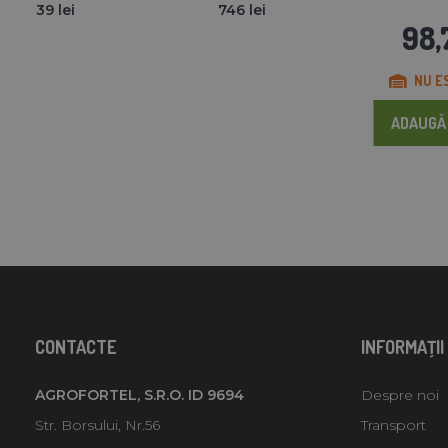
39 lei
746 lei
98,
NU E
ADAUGĂ 
CONTACTE
INFORMAŢII
AGROFORTEL, S.R.O. ID 9694
Despre noi
Str. Borsului, Nr.56
Transport