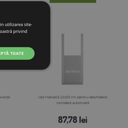
n utilizarea site-
noastră privind
EPTĂ TOATE
guranță
Ușă metalică 22x33 cm pentru deschidere/
închidere automată
87,78 lei