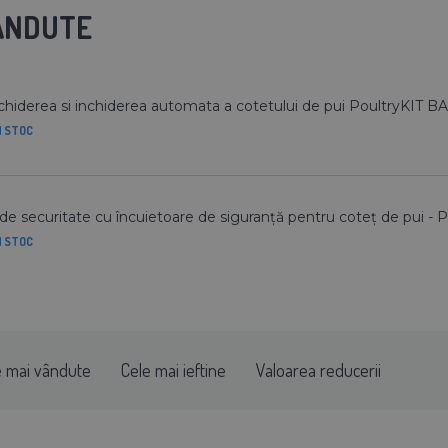
VANDUTE
hiderea si inchiderea automata a cotetului de pui PoultryKIT B
N STOC
de securitate cu încuietoare de siguranță pentru coteț de pui -
N STOC
e mai vândute
Cele mai ieftine
Valoarea reducerii