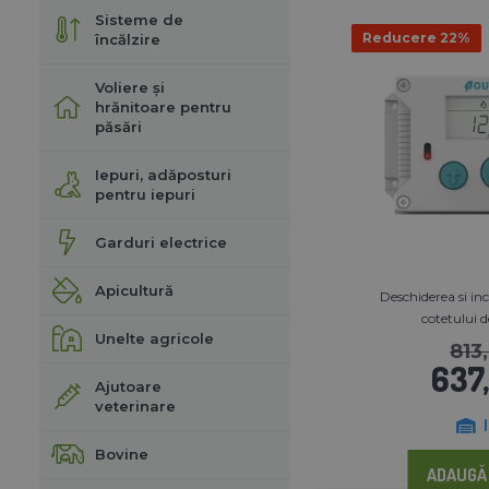
Sisteme de
Reducere 22%
încălzire
Voliere și
hrănitoare pentru
păsări
Iepuri, adăposturi
pentru iepuri
Garduri electrice
Apicultură
Deschiderea si i
cotetului d
Unelte agricole
813,
637,
Ajutoare
veterinare
Bovine
ADAUGĂ 