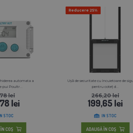
Reducere 25%
nchiderea automata a
Ușă de securitate cu încuietoare de si
e pui Poultr...
pentru coteț d...
78 lei
266,20 lei
78 lei
199,65 lei
IN STOC
IN STOC
ÎN COŞ
ADAUGĂ ÎN COŞ