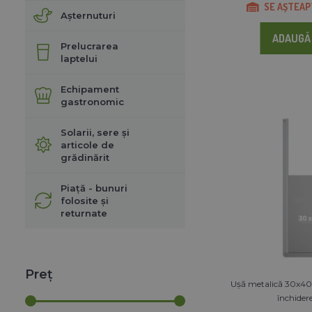
SE AȘTEAPT
Așternuturi
ADAUGĂ 
Prelucrarea
laptelui
Echipament
gastronomic
Solarii, sere și
articole de
grădinărit
Piață - bunuri
folosite și
returnate
Preț
Ușă metalică 30x40
închide