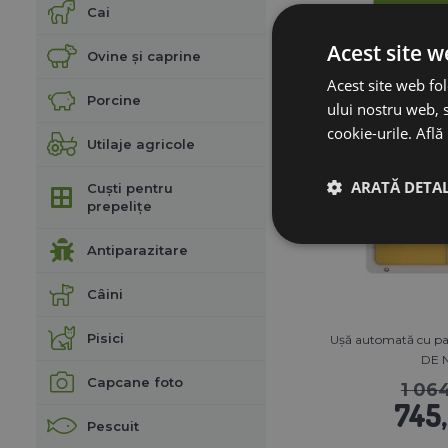
Cai
Acest site w
Ovine și caprine
Acest site web fol
Porcine
Reducere 30%
ului nostru web, s
cookie-urile.
Află
Utilaje agricole
ARATĂ DETAL
Cuști pentru
prepelițe
Antiparazitare
Câini
Pisici
Ușă automată cu pa
DE 
Capcane foto
1 064
745,
Pescuit