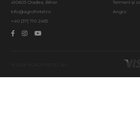
410605 Oradea, Bihor
Termeni și co
info@agrofortel.ro
Angro
+40 (37) 710 2455
© 2026 AGROFORTEL.RO