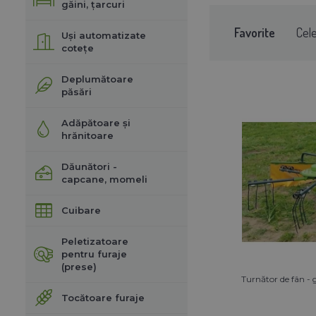
găini, țarcuri
Favorite
Cel
Uși automatizate
cotețe
Deplumătoare
păsări
Adăpătoare și
hrănitoare
Dăunători -
capcane, momeli
Cuibare
Peletizatoare
pentru furaje
(prese)
Turnător de fân 
Tocătoare furaje