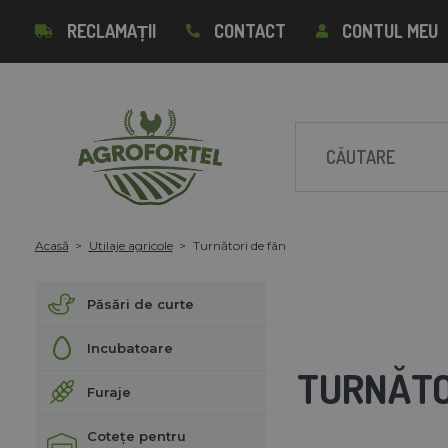
RECLAMAȚII
CONTACT
CONTUL MEU
Acasă
Utilaje agricole
Turnători de fân
Păsări de curte
Incubatoare
TURNĂTO
Furaje
Cotețe pentru