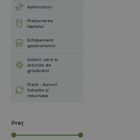
Așternuturi
Prelucrarea
laptelui
Echipament
gastronomic
Solarii, sere și
articole de
grădinărit
Piață - bunuri
folosite și
returnate
Preț