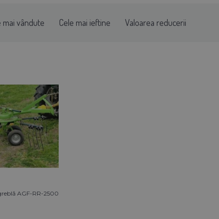
e mai vândute
Cele mai ieftine
Valoarea reducerii
- greblă AGF-RR-2500