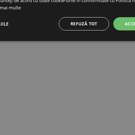
unteți de acord cu toate cookie-urile în conformitate cu Politica 
 mai multe
IILE
REFUZĂ TOT
ACC