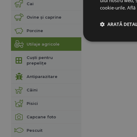
ului nostru web, s
Cai
cookie-urile.
Află
Ovine și caprine
ARATĂ DETAL
Porcine
Utilaje agricole
Cuști pentru
prepelițe
Antiparazitare
Câini
Pisici
Capcane foto
Pescuit