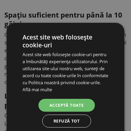
Spațiu suficient pentru până la 10
găini
Găinile împart cu plăcere locul de ouat, așa că un
Acest site web folosește
singur cuibar acoperă fără probleme nevoile unui
cookie-uri
efectiv de până la 10 găini ouătoare. Găinile se
Acest site web folosește cookie-uri pentru
obișnuiesc să ouă într-un loc fix, iar ouăle le
a îmbunătăți experiența utilizatorului. Prin
găsiți mereu acolo unde trebuie – curate,
utilizarea site-ului nostru web, sunteți de
nezdrobite și fără căutări lungi prin țarc sau prin
acord cu toate cookie-urile în conformitate
cotețul pentru găini.
cu Politica noastră privind cookie-urile.
Află mai multe
Lemn de plop – mediu natural
pentru ouat
ACCEPTĂ TOATE
Cuibarul este realizat din lemn natural de plop.
REFUZĂ TOT
Lemnul este un material firesc pentru găini: în