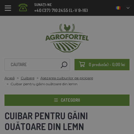
SUNAȚI-NE
+40 (37) 710 2455 (L-V 9-16)
0 produs(e) - 0,00 lei
Acasă
Cuibare
Asezarea cuiburilor pe picioare
Cuibar pentru găini ouătoare din lemn
CATEGORII
CUIBAR PENTRU GĂINI
OUĂTOARE DIN LEMN