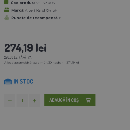
Cod produs:
KET-73005
Marcă:
Albert Kerbl GmbH
Puncte de recompensă:
8
274,19 lei
226,60 LEI FĂRĂ TVA
A legalacsonyabb ár az elmúlt 30 napban - 274,19 lei
IN STOC
ADAUGĂ ÎN COŞ