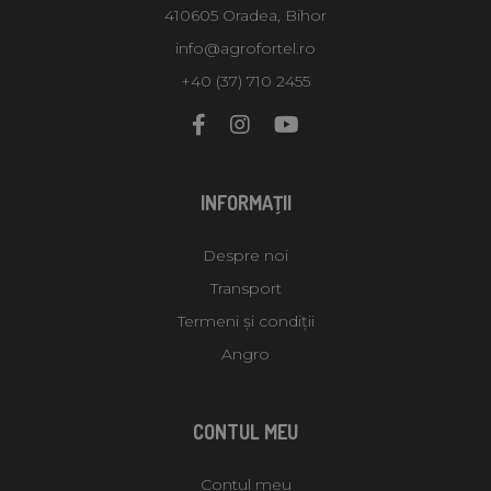
410605 Oradea, Bihor
info@agrofortel.ro
+40 (37) 710 2455
INFORMAŢII
Despre noi
Transport
Termeni și condiții
Angro
CONTUL MEU
Contul meu