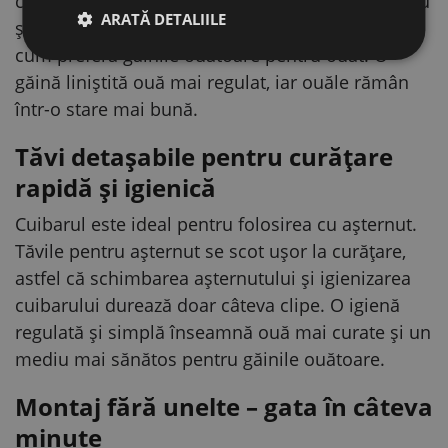
coteț nu pare „străin”, se potrivește bine în spațiu
ARATĂ DETALIILE
și creează un loc liniștit și mai întunecat, exact
cum preferă găinile ouătoare pentru ouat. O
găină liniștită ouă mai regulat, iar ouăle rămân
într-o stare mai bună.
Tăvi detașabile pentru curățare
rapidă și igienică
Cuibarul este ideal pentru folosirea cu așternut.
Tăvile pentru așternut se scot ușor la curățare,
astfel că schimbarea așternutului și igienizarea
cuibarului durează doar câteva clipe. O igienă
regulată și simplă înseamnă ouă mai curate și un
mediu mai sănătos pentru găinile ouătoare.
Montaj fără unelte – gata în câteva
minute