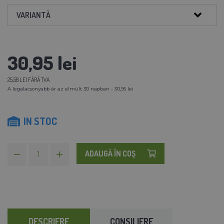
VARIANTĂ
30,95 lei
25,58 LEI FĂRĂ TVA
A legalacsonyabb ár az elmúlt 30 napban - 30,95 lei
IN STOC
ADAUGĂ ÎN COŞ
DESCRIERE
CONSILIERE