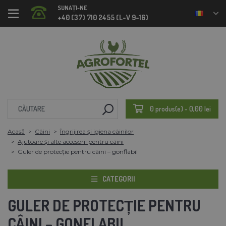
SUNAȚI-NE
+40 (37) 710 2455 (L-V 9-16)
0 produs(e) - 0,00 lei
Acasă
Câini
Îngrijirea și igiena câinilor
Ajutoare și alte accesorii pentru câini
Guler de protecție pentru câini – gonflabil
CATEGORII
GULER DE PROTECȚIE PENTRU
CÂINI – GONFLABIL