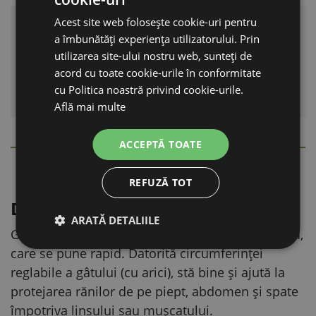
Acest site web folosește cookie-uri pentru
Materiale și execuție
a îmbunătăți experiența utilizatorului. Prin
Interior din PVC, husă din poliester; culoare
utilizarea site-ului nostru web, sunteți de
bleumarin. Husa are fermoar, iar gulerul este
acord cu toate cookie-urile în conformitate
cu Politica noastră privind cookie-urile.
rezistent la zgârieturi.
Află mai multe
ACCEPTĂ TOATE
DESCRIERE DETALIATĂ
Ascunde
REFUZĂ TOT
Descriere și utilizare
ARATĂ DETALIILE
Guler ușor, din material rezistent, moale și neted,
care se pune rapid. Datorită circumferinței
reglabile a gâtului (cu arici), stă bine și ajută la
protejarea rănilor de pe piept, abdomen și spate
împotriva linsului sau mușcatului.