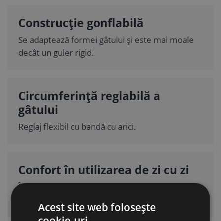
Construcție gonflabilă
Se adaptează formei gâtului și este mai moale
decât un guler rigid.
Circumferință reglabilă a
gâtului
Reglaj flexibil cu bandă cu arici.
Confort în utilizarea de zi cu zi
În interior nu deteriorează mobilierul sau
podeaua și nu îl limitează pe câine la hrănire.
Acest site web folosește
cookie-uri