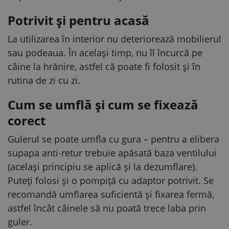
Potrivit și pentru acasă
La utilizarea în interior nu deteriorează mobilierul
sau podeaua. În același timp, nu îl încurcă pe
câine la hrănire, astfel că poate fi folosit și în
rutina de zi cu zi.
Cum se umflă și cum se fixează
corect
Gulerul se poate umfla cu gura – pentru a elibera
supapa anti-retur trebuie apăsată baza ventilului
(același principiu se aplică și la dezumflare).
Puteți folosi și o pompiță cu adaptor potrivit. Se
recomandă umflarea suficientă și fixarea fermă,
astfel încât câinele să nu poată trece laba prin
guler.