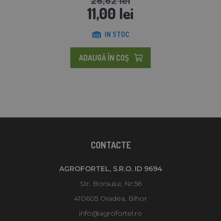
26,62 lei
11,00 lei
IN STOC
ADAUGĂ ÎN COŞ
CONTACTE
AGROFORTEL, S.R.O. ID 9694
Str. Borsului, Nr.56
410605 Oradea, Bihor
info@agrofortel.ro