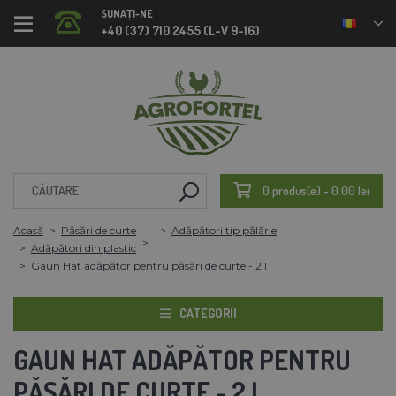
SUNAȚI-NE
+40 (37) 710 2455 (L-V 9-16)
0 produs(e) - 0,00 lei
Acasă
Păsări de curte
Adăpători tip pălărie
Adăpători din plastic
Gaun Hat adăpător pentru păsări de curte - 2 l
CATEGORII
GAUN HAT ADĂPĂTOR PENTRU
PĂSĂRI DE CURTE - 2 L