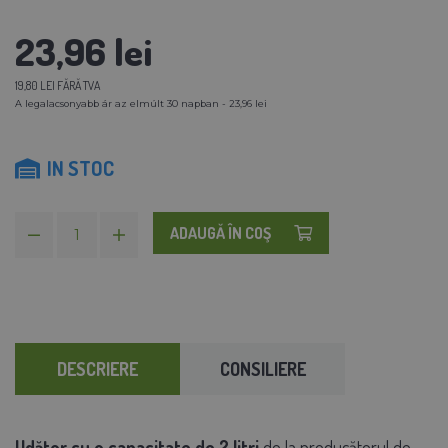
23,96 lei
19,80 LEI FĂRĂ TVA
A legalacsonyabb ár az elmúlt 30 napban - 23,96 lei
IN STOC
ADAUGĂ ÎN COŞ
DESCRIERE
CONSILIERE
Udător cu o capacitate de 2 litri
de la producătorul de