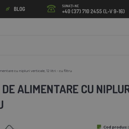
SUNAȚI-NE
BLOG
+40 (37) 710 2455 (L-V 9-16)
entare cu nipluri verticale, 12 litri - cu filtru
DE ALIMENTARE CU NIPLURI 
U
Cod produs: