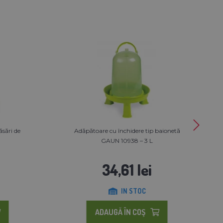
sări de
Adăpătoare cu închidere tip baionetă
GAUN 10938 – 3 L
34,61 lei
IN STOC
ADAUGĂ ÎN COŞ