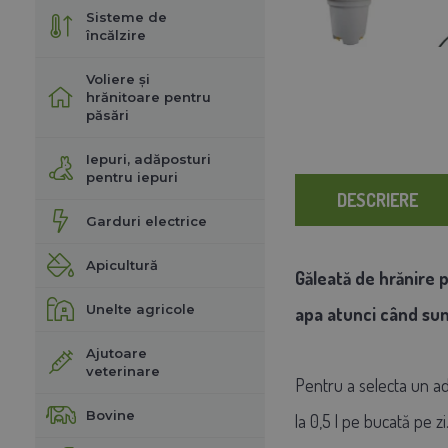
Sisteme de
încălzire
Voliere și
hrănitoare pentru
păsări
Iepuri, adăposturi
pentru iepuri
DESCRIERE
Garduri electrice
Apicultură
Găleată de hrănire p
Unelte agricole
apa atunci când sunt
Ajutoare
veterinare
Pentru a selecta un ad
Bovine
la 0,5 l pe bucată pe zi