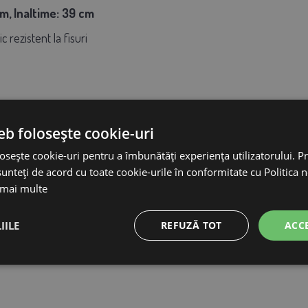
m, Inaltime: 39 cm
ic rezistent la fisuri
eb folosește cookie-uri
osește cookie-uri pentru a îmbunătăți experiența utilizatorului. Pri
unteți de acord cu toate cookie-urile în conformitate cu Politica 
 mai multe
IILE
REFUZĂ TOT
ACC