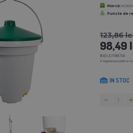
Marcă:
AGROFO
Puncte de r
123,86 le
98,49 l
81,40 LEI FĂRĂ TVA
A legalacsonyabb ár az
IN STOC