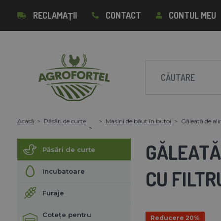
RECLAMAȚII
CONTACT
CONTUL MEU
Acasă
Păsări de curte
Mașini de băut în butoi
Găleată de alim
GĂLEATĂ 
Păsări de curte
CU FILTR
Incubatoare
Furaje
Cotețe pentru
Reducere 20%