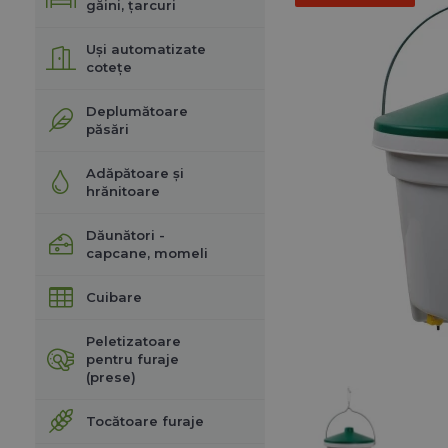
găini, țarcuri
Uși automatizate
cotețe
Deplumătoare
păsări
Adăpătoare și
hrănitoare
Dăunători -
capcane, momeli
Cuibare
Peletizatoare
pentru furaje
(prese)
Tocătoare furaje