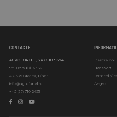
CONTACTE
INFORMAŢII
AGROFORTEL, S.R.O. ID 9694
Despre noi
Str. Borsului, Nr.56
Transport
410605 Oradea, Bihor
Termeni și co
info@agrofortel.ro
Angro
+40 (37) 710 2455