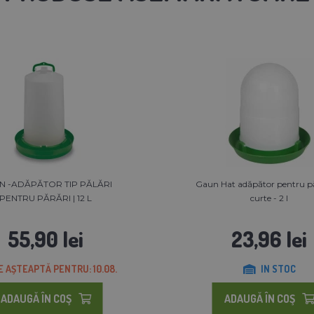
N -ADĂPĂTOR TIP PĂLĂRI
Gaun Hat adăpător pentru pă
PENTRU PĂRĂRI | 12 L
curte - 2 l
55,90 lei
23,96 lei
E AȘTEAPTĂ PENTRU: 10.08.
IN STOC
ADAUGĂ ÎN COŞ
ADAUGĂ ÎN COŞ