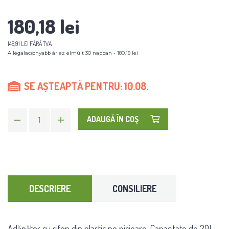
180,18 lei
148,91 LEI FĂRĂ TVA
A legalacsonyabb ár az elmúlt 30 napban - 180,18 lei
SE AȘTEAPTĂ PENTRU: 10.08.
ADAUGĂ ÎN COŞ
DESCRIERE
CONSILIERE
Adăpător cu sifon din plastic pe picioare. Capacitate de 20L