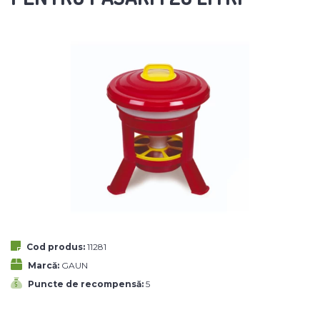
Cod produs:
11281
Marcă:
GAUN
Puncte de recompensă:
5