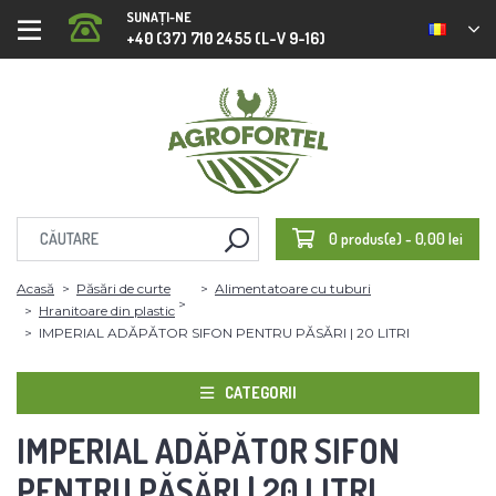
SUNAȚI-NE
+40 (37) 710 2455 (L-V 9-16)
0 produs(e) - 0,00 lei
Acasă
Păsări de curte
Alimentatoare cu tuburi
Hranitoare din plastic
IMPERIAL ADĂPĂTOR SIFON PENTRU PĂSĂRI | 20 LITRI
CATEGORII
IMPERIAL ADĂPĂTOR SIFON
PENTRU PĂSĂRI | 20 LITRI