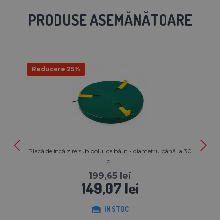
PRODUSE ASEMĂNĂTOARE
Reducere 25%
Placă de încălzire sub bolul de băut - diametru până la 30
c...
199,65 lei
149,07 lei
IN STOC