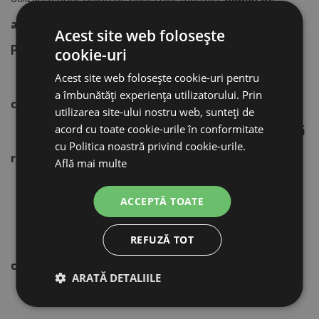
alimentare are o lungime de 2,2 metri.
Acest site web folosește
Parametri tehnici:
cookie-uri
pentru un bol de băut cu diametrul maxim de 20
Acest site web folosește cookie-uri pentru
a îmbunătăți experiența utilizatorului. Prin
cm (de exemplu, un bol de băut cu baionetă de 1,5 l)
utilizarea site-ului nostru web, sunteți de
acord cu toate cookie-urile în conformitate
caracteristici suplimentare: diametrul suportului
cu Politica noastră privind cookie-urile.
reglabil
Află mai multe
ambalaj: 1 buc. într-o cutie
ACCEPTĂ TOATE
putere: 12 W
consum de energie: 24 V (transformator inclus),
REFUZĂ TOT
cablu de 2,2 metri
ARATĂ DETALIILE