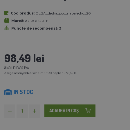
Cod produs:
OLBA_deska_pod_napajecku_20
Marcă:
AGROFORTEL
Puncte de recompensă:
3
98,49 lei
81,40 LEI FĂRĂ TVA
A legalacsonyabb ár az elmúlt 30 napban - 98,49 lei
IN STOC
ADAUGĂ ÎN COŞ