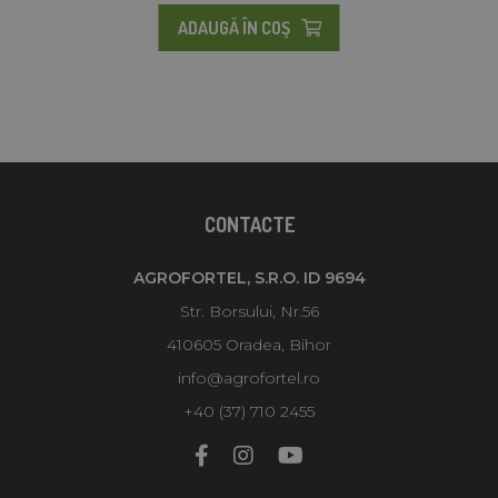
ADAUGĂ ÎN COŞ
CONTACTE
AGROFORTEL, S.R.O. ID 9694
Str. Borsului, Nr.56
410605 Oradea, Bihor
info@agrofortel.ro
+40 (37) 710 2455