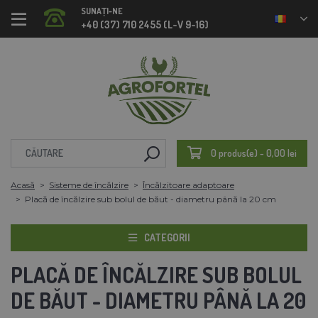
SUNAȚI-NE
+40 (37) 710 2455 (L-V 9-16)
0 produs(e) - 0,00 lei
Acasă
Sisteme de încălzire
Încălzitoare adaptoare
Placă de încălzire sub bolul de băut - diametru până la 20 cm
CATEGORII
PLACĂ DE ÎNCĂLZIRE SUB BOLUL
DE BĂUT - DIAMETRU PÂNĂ LA 20