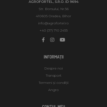
AGROFORTEL, S.R.O. ID 9694
Str. Borsului, Nr.56
410605 Oradea, Bihor
info@agrofortel.ro
+40 (37) 710 2455
INFORMAŢII
Despre noi
Transport
Termeni și condiții
Angro
CONTUL MEU