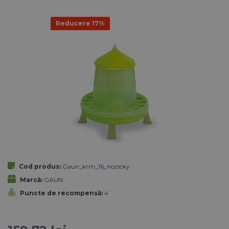
Reducere 17%
Cod produs:
Gaun_krm_16_nozicky
Marcă:
GAUN
Puncte de recompensă:
4