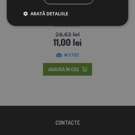
ARATĂ DETALIILE
ADĂPĂTOR PENTRU PĂSĂRI CU ÎNCHIDERE TIP
BAIONETĂ | 1 L
26,62 lei
11,00 lei
IN STOC
ADAUGĂ ÎN COŞ
CONTACTE