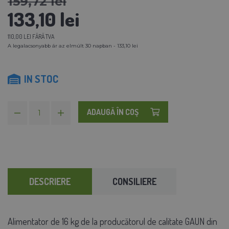
159,72 lei
133,10 lei
110,00 LEI FĂRĂ TVA
A legalacsonyabb ár az elmúlt 30 napban - 133,10 lei
IN STOC
ADAUGĂ ÎN COŞ
DESCRIERE
CONSILIERE
Alimentator de 16 kg de la producătorul de calitate GAUN din