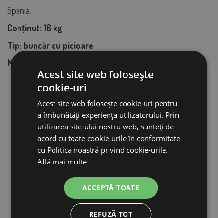
Spania.
Conținut: 16 kg
Tip: buncăr cu picioare
Material: plastic non-toxic
Acest site web folosește
cookie-uri
Acest site web folosește cookie-uri pentru
PRODUSE ASEMĂNĂTOARE
a îmbunătăți experiența utilizatorului. Prin
utilizarea site-ului nostru web, sunteți de
acord cu toate cookie-urile în conformitate
cu Politica noastră privind cookie-urile.
Află mai multe
Reducere 59%
ACCEPTĂ TOATE
REFUZĂ TOT