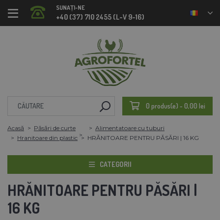
SUNAȚI-NE
+40 (37) 710 2455 (L-V 9-16)
0 produs(e) - 0,00 lei
Acasă
Păsări de curte
Alimentatoare cu tuburi
Hranitoare din plastic
HRĂNITOARE PENTRU PĂSĂRI | 16 KG
CATEGORII
HRĂNITOARE PENTRU PĂSĂRI |
16 KG