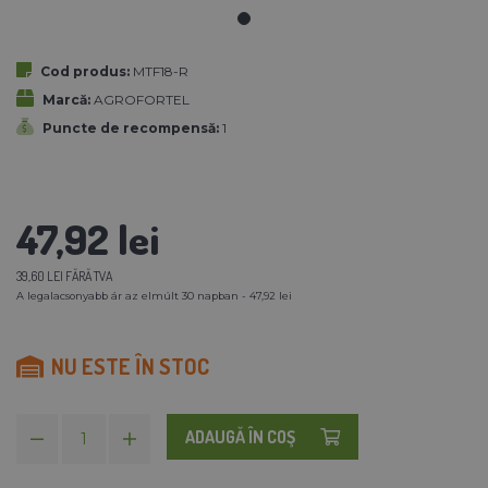
Cod produs:
MTF18-R
Marcă:
AGROFORTEL
Puncte de recompensă:
1
47,92 lei
39,60 LEI FĂRĂ TVA
A legalacsonyabb ár az elmúlt 30 napban - 47,92 lei
NU ESTE ÎN STOC
ADAUGĂ ÎN COŞ