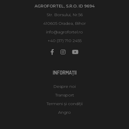
AGROFORTEL, S.R.O. ID 9694
Str. Borsului, Nr.56
410605 Oradea, Bihor
info@agrofortel.ro
+40 (37) 710 2455
INFORMAŢII
Despre noi
Transport
Termeni și condiții
Angro