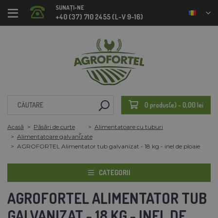
SUNAȚI-NE
+40 (37) 710 2455 (L-V 9-16)
0 produs(e) - 0,00 lei
Acasă
Păsări de curte
Alimentatoare cu tuburi
Alimentatoare galvanizate
AGROFORTEL Alimentator tub galvanizat - 18 kg - inel de ploaie
CATEGORII
AGROFORTEL ALIMENTATOR TUB
GALVANIZAT - 18 KG - INEL DE