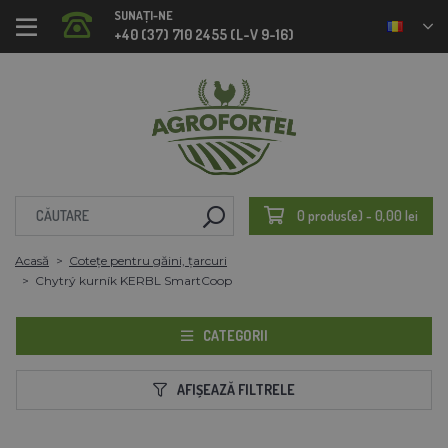
SUNAȚI-NE
+40 (37) 710 2455 (L-V 9-16)
0 produs(e) - 0,00 lei
Acasă
Cotețe pentru găini, țarcuri
Chytrý kurník KERBL SmartCoop
CATEGORII
AFIȘEAZĂ FILTRELE