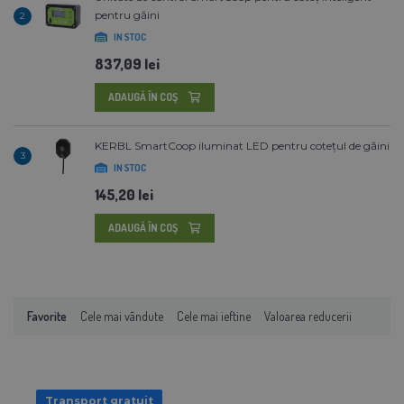
pentru găini
2
IN STOC
837,09 lei
ADAUGĂ ÎN COŞ
KERBL SmartCoop iluminat LED pentru cotețul de găini
3
IN STOC
145,20 lei
ADAUGĂ ÎN COŞ
Favorite
Cele mai vândute
Cele mai ieftine
Valoarea reducerii
Transport gratuit