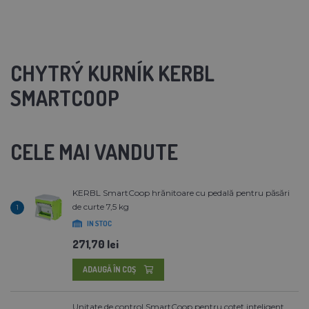
CHYTRÝ KURNÍK KERBL
SMARTCOOP
CELE MAI VANDUTE
KERBL SmartCoop hrănitoare cu pedală pentru păsări
de curte 7,5 kg
1
IN STOC
271,70 lei
ADAUGĂ ÎN COŞ
Unitate de control SmartCoop pentru coteț inteligent