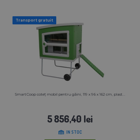
Transport gratuit
SmartCoop coteț mobil pentru găini, 119 x 96 x 162 cm, plast...
5 856,40 lei
IN STOC