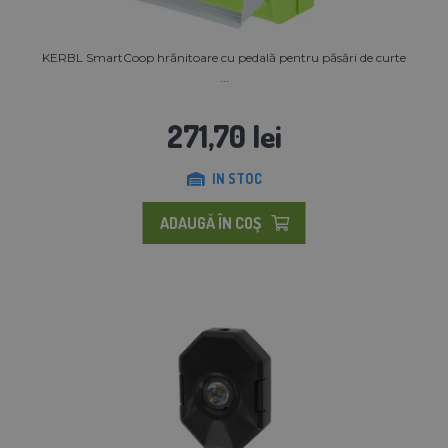
KERBL SmartCoop hrănitoare cu pedală pentru păsări de curte
...
271,70 lei
IN STOC
ADAUGĂ ÎN COŞ