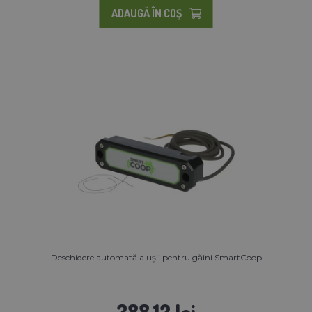
ADAUGĂ ÎN COŞ
Deschidere automată a ușii pentru găini SmartCoop
388,12 lei