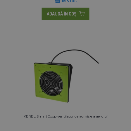
IN STOC
ADAUGĂ ÎN COŞ
KERBL SmartCoop ventilator de admisie a aerului