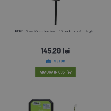
KERBL SmartCoop iluminat LED pentru cotețul de găini
145,20 lei
IN STOC
ADAUGĂ ÎN COŞ