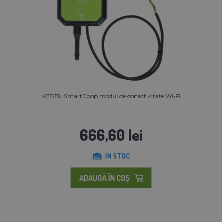
KERBL SmartCoop modul de conectivitate Wi‑Fi
666,60 lei
IN STOC
ADAUGĂ ÎN COŞ