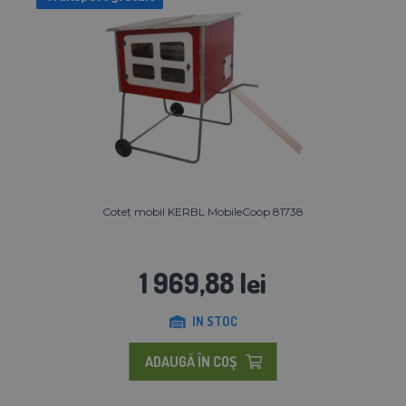
Coteț mobil KERBL MobileCoop 81738
1 969,88 lei
IN STOC
ADAUGĂ ÎN COŞ