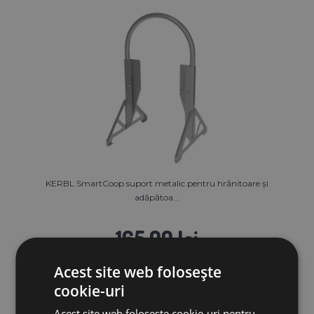
KERBL SmartCoop suport metalic pentru hrănitoare și
adăpătoa...
165,00 lei
Acest site web folosește
IN STOC
cookie-uri
ADAUGĂ ÎN COŞ
Acest site web folosește cookie-uri pentru