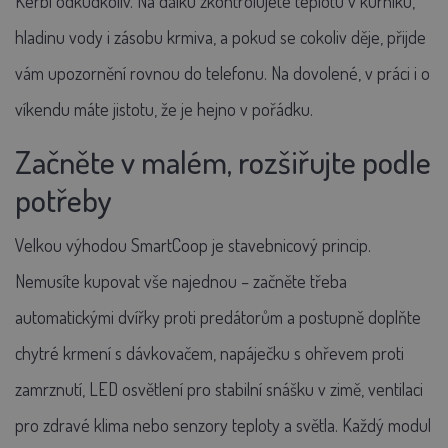
Kerbl odkudkoliv. Na dálku zkontrolujete teplotu v kurníku,
hladinu vody i zásobu krmiva, a pokud se cokoliv děje, přijde
vám upozornění rovnou do telefonu. Na dovolené, v práci i o
víkendu máte jistotu, že je hejno v pořádku.
Začněte v malém, rozšiřujte podle
potřeby
Velkou výhodou SmartCoop je stavebnicový princip.
Nemusíte kupovat vše najednou – začněte třeba
automatickými dvířky proti predátorům a postupně doplňte
chytré krmení s dávkovačem, napáječku s ohřevem proti
zamrznutí, LED osvětlení pro stabilní snášku v zimě, ventilaci
pro zdravé klima nebo senzory teploty a světla. Každý modul