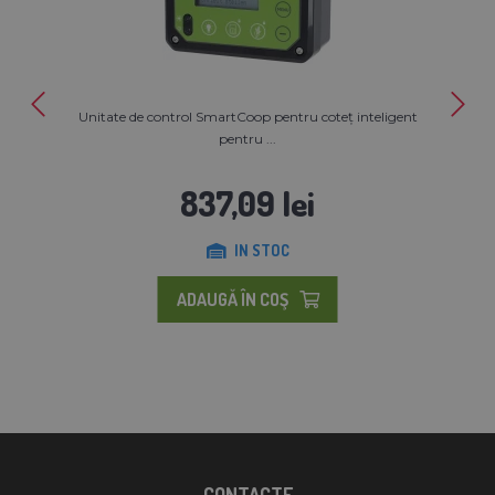
Unitate de control SmartCoop pentru coteț inteligent
pentru ...
837,09 lei
IN STOC
ADAUGĂ ÎN COŞ
CONTACTE