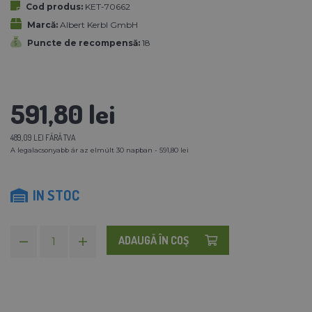
Cod produs:
KET-70662
Marcă:
Albert Kerbl GmbH
Puncte de recompensă:
18
591,80 lei
489,09 LEI FĂRĂ TVA
A legalacsonyabb ár az elmúlt 30 napban - 591,80 lei
IN STOC
ADAUGĂ ÎN COŞ