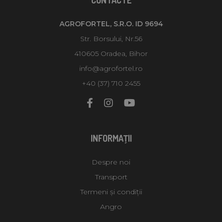
AGROFORTEL, S.R.O. ID 9694
Str. Borsului, Nr.56
410605 Oradea, Bihor
info@agrofortel.ro
+40 (37) 710 2455
INFORMAŢII
Despre noi
Transport
Termeni și condiții
Angro