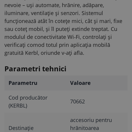
nevoie – uși automate, hrănire, adăpare,
iluminare, ventilație și senzori. Sistemul
funcționează atât în cotețe mici, cât și mari, fixe
sau coteț mobil, și îl puteți extinde treptat. Cu
modulul de conectivitate Wi‑Fi, controlați și
verificați comod totul prin aplicația mobilă
gratuită Kerbl, oriunde v-ați afla.
Parametri tehnici
Parametru
Valoare
Cod producător
70662
(KERBL)
accesoriu pentru
Destinație
hrănitoarea