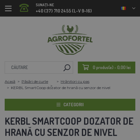
SUNAȚI-NE
+40 (37) 710 2455 (L-V 9-16)
0 produs(e) - 0,00 lei
Acasă
Păsări de curte
Hrănitori cu pas
KERBL SmartCoop dozator de hrană cu senzor de nivel
CATEGORII
KERBL SMARTCOOP DOZATOR DE
HRANĂ CU SENZOR DE NIVEL