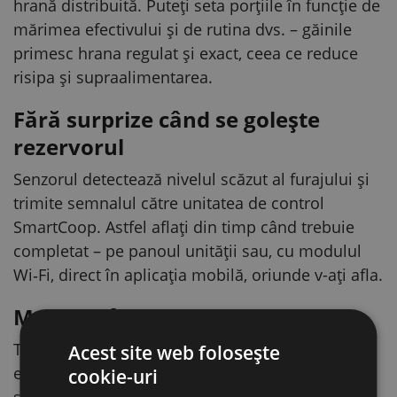
hrană distribuită. Puteți seta porțiile în funcție de
mărimea efectivului și de rutina dvs. – găinile
primesc hrana regulat și exact, ceea ce reduce
risipa și supraalimentarea.
Fără surprize când se golește
rezervorul
Senzorul detectează nivelul scăzut al furajului și
trimite semnalul către unitatea de control
SmartCoop. Astfel aflați din timp când trebuie
completat – pe panoul unității sau, cu modulul
Wi‑Fi, direct în aplicația mobilă, oriunde v-ați afla.
Montaj gândit practic
Trecerea de cablu integrată și etanșă permite
Acest site web folosește
echiparea ulterioară a hrănitorii SmartCoop cu
cookie-uri
senzorul de nivel. Dozatorul este destinat pentru