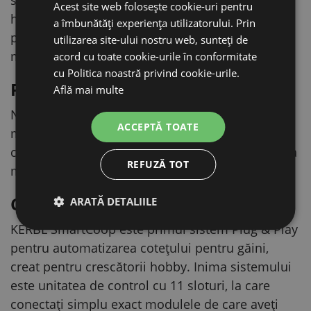
Acest site web folosește cookie-uri pentru
hrănitoarea cu pedală SmartCoop 7,5 kg și se
a îmbunătăți experiența utilizatorului. Prin
potrivește excelent împreună cu extensia de
utilizarea site-ului nostru web, sunteți de
mărire.
acord cu toate cookie-urile în conformitate
cu Politica noastră privind cookie-urile.
Parte din sistemul SmartCoop
Află mai multe
Necesită unitatea de control SmartCoop. Cu
ACCEPTĂ TOATE
modulul de conectivitate Wi‑Fi, totul poate fi
controlat și monitorizat de la distanță în aplicația
REFUZĂ TOT
mobilă gratuită Kerbl.
Ce este KERBL SmartCoop?
ARATĂ DETALIILE
KERBL SmartCoop este primul sistem Plug & Play
pentru automatizarea cotețului pentru găini,
creat pentru crescătorii hobby. Inima sistemului
este unitatea de control cu 11 sloturi, la care
conectați simplu exact modulele de care aveți