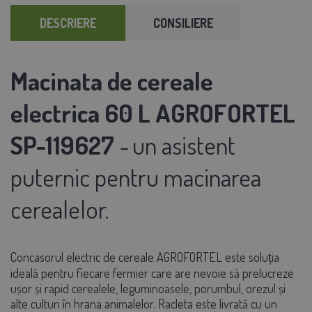
DESCRIERE
CONSILIERE
Macinata de cereale
electrica 60 L AGROFORTEL
SP-119627
-
un asistent
puternic pentru macinarea
cerealelor.
Concasorul electric de cereale AGROFORTEL este soluția
ideală pentru fiecare fermier care are nevoie să prelucreze
ușor și rapid cerealele, leguminoasele, porumbul, orezul și
alte culturi în hrana animalelor. Racleta este livrată cu un