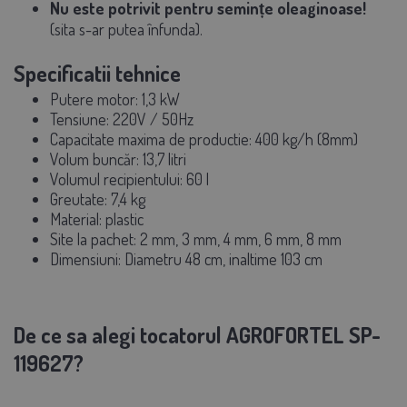
Nu este potrivit pentru semințe oleaginoase!
(sita s-ar putea înfunda).
Specificatii tehnice
Putere motor:
1,3 kW
Tensiune: 220V / 50Hz
Capacitate maxima de productie:
400 kg/h (8mm)
Volum buncăr:
13,7 litri
Volumul recipientului: 60 l
Greutate:
7,4 kg
Material:
plastic
Site la pachet:
2 mm, 3 mm, 4 mm, 6 mm, 8 mm
Dimensiuni:
Diametru 48 cm, inaltime 103 cm
De ce sa alegi tocatorul AGROFORTEL SP-
119627?