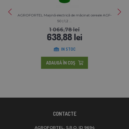
AGROFORTEL Mașină electrică de măcinat cereale AGF-
50 | 1,2 ...
1 066,78 lei
638,88 lei
IN STOC
ADAUGĂ ÎN COŞ
CONTACTE
AGROFORTEL, S.R.O. ID 9694