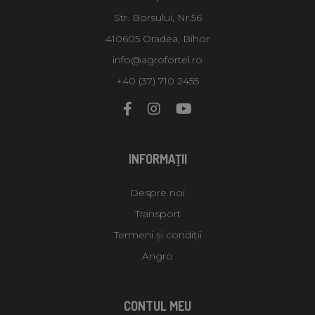
Str. Borsului, Nr.56
410605 Oradea, Bihor
info@agrofortel.ro
+40 (37) 710 2455
INFORMAŢII
Despre noi
Transport
Termeni și condiții
Angro
CONTUL MEU