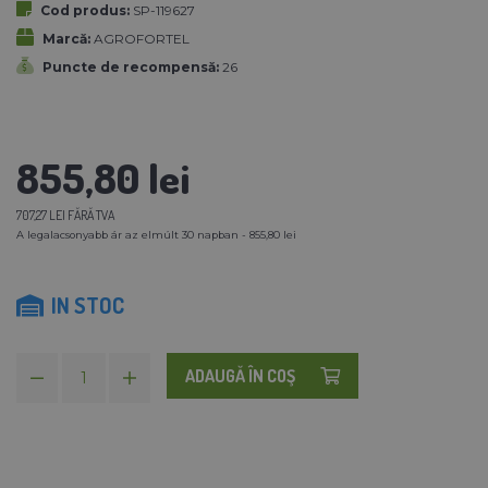
Cod produs:
SP-119627
Marcă:
AGROFORTEL
Puncte de recompensă:
26
855,80 lei
707,27 LEI FĂRĂ TVA
A legalacsonyabb ár az elmúlt 30 napban - 855,80 lei
IN STOC
ADAUGĂ ÎN COŞ