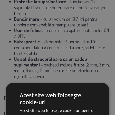
Protecție la supraîncălzire
– funcționare în
siguranță fără risc de deteriorare datorită siguranței
termice.
Buncăr mare
– cu un volum de
13,7 litri
pentru
umplere convenabilă și manipulare ușoară.
Usor de folosit
– controlat cu ajutorul butoanelor ON
/ OFF.
Butoi practic
- vă permite să fierbeți direct în
container. Datorită construcției durabile, racleta este
foarte stabilă.
Un set de strecurătoare ca un cadou
suplimentar
!
– pachetul include
5 site
(2 mm, 3 mm,
4 mm, 6 mm și 8 mm), pe care le puteți înlocui cu
ușurință la nevoie.
Acest site web folosește
Cum funcționează casarea?
cookie-uri
Acest site web folosește cookie-uri pentru
Procesul de zdrobire se desfășoară cu ajutorul
unui