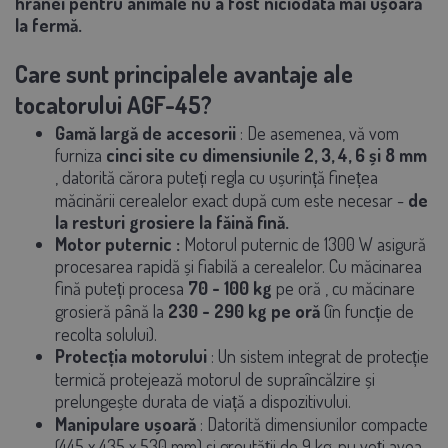
hranei pentru animale nu a fost niciodată mai ușoară
la fermă.
Care sunt principalele avantaje ale
tocatorului AGF-45?
Gamă largă de accesorii
: De asemenea, vă vom
furniza
cinci site cu dimensiunile 2, 3, 4, 6 și 8 mm
,
datorită cărora puteți regla cu ușurință finețea
măcinării cerealelor exact după cum este necesar -
de
la resturi grosiere la făină fină.
Motor puternic
:
Motorul puternic de 1300 W asigură
procesarea rapidă și fiabilă a cerealelor. Cu măcinarea
fină puteți procesa
70 - 100 kg
pe oră
, cu măcinare
grosieră până la
230 - 290 kg pe oră
(în funcție de
recolta solului).
Protecția motorului
:
Un sistem integrat de protecție
termică protejează motorul de supraîncălzire și
prelungește durata de viață a dispozitivului.
Manipulare ușoară
:
Datorită dimensiunilor compacte
(445 x 435 x 530 mm) și greutății de 9 kg, nu veți avea