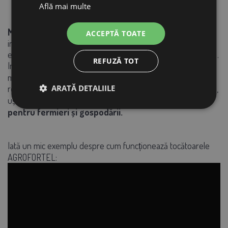
Află mai multe
Instructiuni de utilizare
Moara electrică de cereale AGF-45
este un ajutor
ACCEPTĂ TOATE
indispensabil pentru oricine are nevoie de un dispozitiv
eficient și de încredere pentru
prelucrarea cerealelor acasă
.
REFUZĂ TOT
Indiferent dacă doriți să pregătiți hrana pentru animale sau
materii prime pentru uz propriu, acest tocător oferă
ARATĂ DETALIILE
rezultate rapide. Datorită performanței, construcției durabile,
ușurinței în utilizare și întreținere,
este
o alegere ideală
pentru fermieri și gospodării.
Iată un mic exemplu despre cum funcționează tocătoarele
AGROFORTEL: