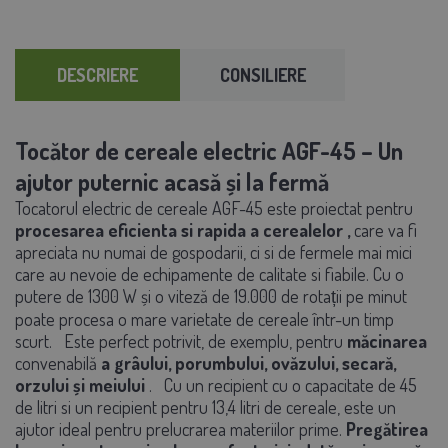
DESCRIERE
CONSILIERE
Tocător de cereale electric AGF-45 – Un
ajutor puternic acasă și la fermă
Tocatorul electric de cereale AGF-45 este proiectat pentru
procesarea eficienta si rapida a cerealelor
,
care va fi
apreciata nu numai de gospodarii, ci si de fermele mai mici
care au nevoie de echipamente de calitate si fiabile. Cu o
putere de 1300 W și o viteză de 19.000
de rotații pe minut
poate procesa o mare varietate de cereale într-un timp
scurt.
Este perfect potrivit, de exemplu, pentru
măcinarea
convenabilă
a grâului, porumbului, ovăzului, secară,
orzului și meiului
.
Cu un recipient cu o capacitate de 45
de litri si un recipient pentru 13,4 litri de cereale, este un
ajutor ideal pentru prelucrarea materiilor prime.
Pregătirea