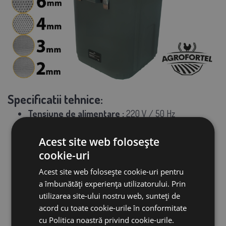
Specificatii tehnice:
Tensiune de alimentare
:
220 V / 50 Hz
Putere motor
: 1300 W
Viteza
: 19.000 rpm
Acest site web folosește
Capacitate rezervor
: 13,4 litri
cookie-uri
Capacitate container
: 45 litri
Greutate
: 9 kg
Acest site web folosește cookie-uri pentru
Dimensiuni dispozitiv
: 445 × 435 × 530 mm
a îmbunătăți experiența utilizatorului. Prin
Continutul pachetului
:
utilizarea site-ului nostru web, sunteți de
Tocator electric AGF-45
acord cu toate cookie-urile în conformitate
Butoi din plastic cu o capacitate de 45 L
cu Politica noastră privind cookie-urile.
5 site (2, 3, 4, 6, 8 mm)