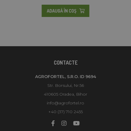
ADAUGĂ ÎN COŞ
CONTACTE
AGROFORTEL, S.R.O. ID 9694
Str. Borsului, Nr.56
410605 Oradea, Bihor
info@agrofortel.ro
+40 (37) 710 2455