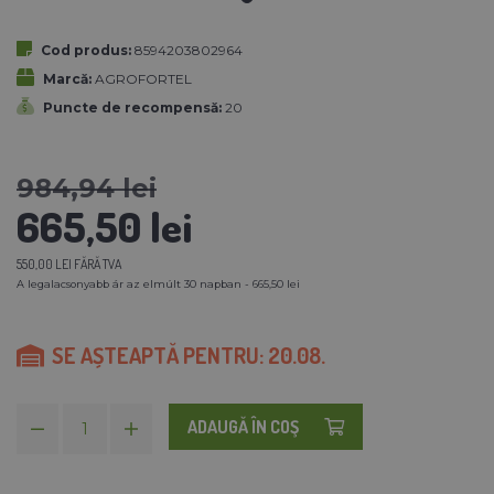
Cod produs:
8594203802964
Marcă:
AGROFORTEL
Puncte de recompensă:
20
984,94 lei
665,50 lei
550,00 LEI FĂRĂ TVA
A legalacsonyabb ár az elmúlt 30 napban - 665,50 lei
SE AȘTEAPTĂ PENTRU: 20.08.
ADAUGĂ ÎN COŞ