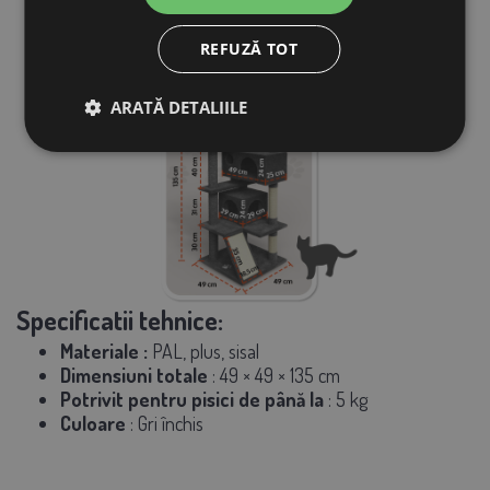
pisica activă și distrată.
CADOU GRATUIT:
Un șoarece de pluș suplimentar
pentru pisica ta, ca un cadou de bucurie.
REFUZĂ TOT
ARATĂ DETALIILE
Specificatii tehnice:
Materiale
:
PAL, plus, sisal
Dimensiuni totale
: 49 × 49 × 135 cm
Potrivit pentru pisici de până la
: 5 kg
Culoare
: Gri închis