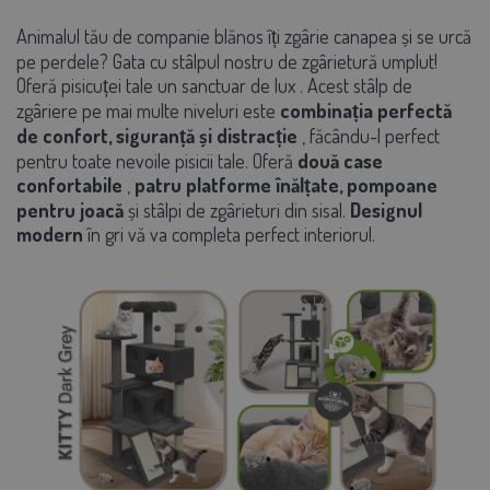
Animalul tău de companie blănos îți zgârie canapea și se urcă
pe perdele? Gata cu stâlpul nostru de zgârietură umplut!
Oferă pisicuței tale un sanctuar de lux
.
Acest stâlp de
zgâriere pe mai multe niveluri este
combinația perfectă
de confort, siguranță și distracție
, făcându-l perfect
pentru toate nevoile pisicii tale. Oferă
două case
confortabile
,
patru platforme înălțate, pompoane
pentru joacă
și stâlpi de zgârieturi din sisal.
Designul
modern
în gri vă va completa perfect interiorul.