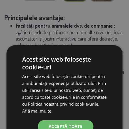
Principalele avantaje:
Facilități pentru animalele dvs. de companie
:
zgârietul include platforme pe mai multe niveluri, două
ascunzători și jucării interactive care oferă distracție,
relaxare și spațiu de explorat.
Îți protejează canapeaua
: pisica ta poate practica în
siguranță îngrijirea ghearelor pe stâlpii din sisal,
Acest site web folosește
salvându-ți astfel mobilierul.
cookie-uri
Pluș moale și cald
: Fiecare platformă și ascunzătoare
Acest site web folosește cookie-uri pentru
este acoperită cu pluș moale și cald, pentru a oferi
a îmbunătăți experiența utilizatorului. Prin
pisicii tale un confort maxim.
utilizarea site-ului nostru web, sunteți de
Construcție robustă
: stâlpul de zgâriere este
fabricat din PAL de înaltă calitate și stabil, deci este
acord cu toate cookie-urile în conformitate
potrivit și pentru animalele de companie cu blană
cu Politica noastră privind cookie-urile.
îngrășate.
Află mai multe
Jucării interactive
: mingile agățate adaugă un
element suplimentar de distracție care îți va menține
ACCEPTĂ TOATE