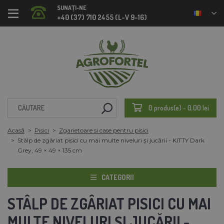
SUNAȚI-NE
+40 (37) 710 2455 (L-V 9-16)
0 produs(e) - 0,00 lei
Acasă
Pisici
Zgarietoare si case pentru pisici
Stâlp de zgâriat pisici cu mai multe niveluri și jucării - KITTY Dark
Grey, 49 × 49 × 135 cm
CATEGORII
STÂLP DE ZGÂRIAT PISICI CU MAI
MULTE NIVELURI ȘI JUCĂRII -