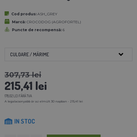
Cod produs:
ASH_GREY
Marcă:
CROCODOG (AGROFORTEL)
Puncte de recompensă:
6
CULOARE / MĂRIME
307,73 lei
215,41 lei
178,02 LEI FĂRĂ TVA
A legalacsonyabb ár az elmúlt 30 napban - 215,41 lei
IN STOC