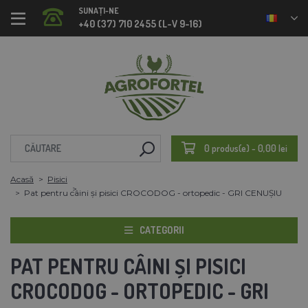
SUNAȚI-NE
+40 (37) 710 2455 (L-V 9-16)
0 produs(e) - 0,00 lei
Acasă
Pisici
Pat pentru câini și pisici CROCODOG - ortopedic - GRI CENUȘIU
CATEGORII
PAT PENTRU CÂINI ȘI PISICI
CROCODOG - ORTOPEDIC - GRI