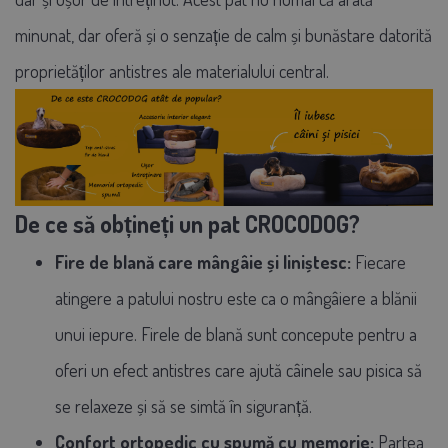
minunat, dar oferă și o senzație de calm și bunăstare datorită
proprietăților antistres ale materialului central.
De ce să obțineți un pat CROCODOG?
Fire de blană care mângâie și liniștesc:
Fiecare
atingere a patului nostru este ca o mângâiere a blănii
unui iepure. Firele de blană sunt concepute pentru a
oferi un efect antistres care ajută câinele sau pisica să
se relaxeze și să se simtă în siguranță.
Confort ortopedic cu spumă cu memorie
:
Partea