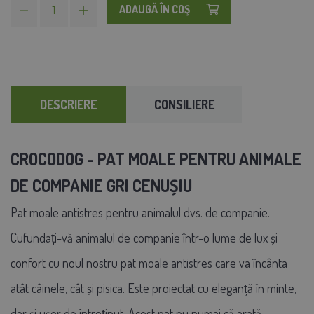
ADAUGĂ ÎN COŞ
DESCRIERE
CONSILIERE
CROCODOG - PAT MOALE PENTRU ANIMALE
DE COMPANIE
GRI CENUȘIU
Pat moale antistres pentru animalul dvs. de companie.
Cufundați-vă animalul de companie într-o lume de lux și
confort cu noul nostru pat moale antistres care va încânta
atât câinele, cât și pisica. Este proiectat cu eleganță în minte,
dar și ușor de întreținut. Acest pat nu numai că arată