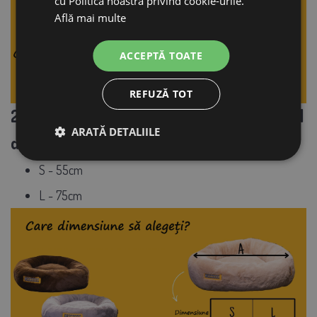
cu Politica noastră privind cookie-urile.
Află mai multe
ACCEPTĂ TOATE
REFUZĂ TOT
2 dimensiuni diferite pentru fiecare animal
ARATĂ DETALIILE
de companie:
S - 55cm
L - 75cm