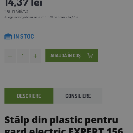
14,37 lei
11,88 LEI FĂRĂ TVA
A legalacsonyabb ár az elmúlt 30 napban - 14,37 lei
IN STOC
ADAUGĂ ÎN COŞ
DESCRIERE
CONSILIERE
Stâlp din plastic pentru
gard electric EXPERT 156