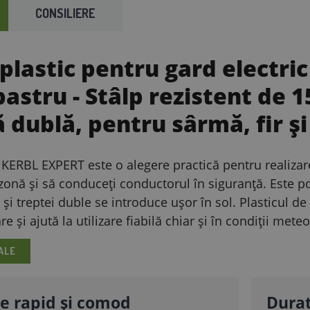
CONSILIERE
 plastic pentru gard electr
bastru
- Stâlp rezistent de 1
ă dublă, pentru sârmă, fir ș
c KERBL EXPERT este o alegere practică pentru realizar
zonă și să conduceți conductorul în siguranță. Este pot
 și treptei duble se introduce ușor în sol. Plasticul de c
re și ajută la utilizare fiabilă chiar și în condiții meteo
ALE
e rapid și comod
Durat