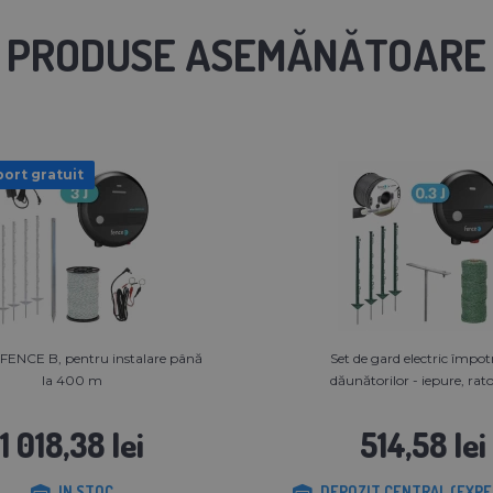
PRODUSE ASEMĂNĂTOARE
ort gratuit
FENCE B, pentru instalare până
Set de gard electric împot
la 400 m
dăunătorilor - iepure, raton
1 018,38 lei
514,58 lei
IN STOC
DEPOZIT CENTRAL (EXPE