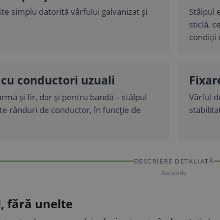
ste simplu datorită vârfului galvanizat și
Stâlpul 
sticlă, 
condiți
cu conductori uzuali
Fixar
rmă și fir, dar și pentru bandă – stâlpul
Vârful d
e rânduri de conductor, în funcție de
stabilit
DESCRIERE DETALIATĂ
Ascunde
, fără unelte