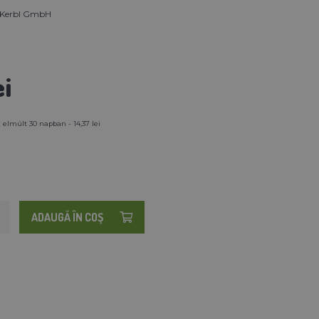
 Kerbl GmbH
ei
 elmúlt 30 napban - 14,37 lei
ADAUGĂ ÎN COŞ