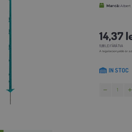
Marcă:
Albert
14,37 l
11,88 LEI FĂRĂ TVA
A legalacsonyabb ár az
IN STOC