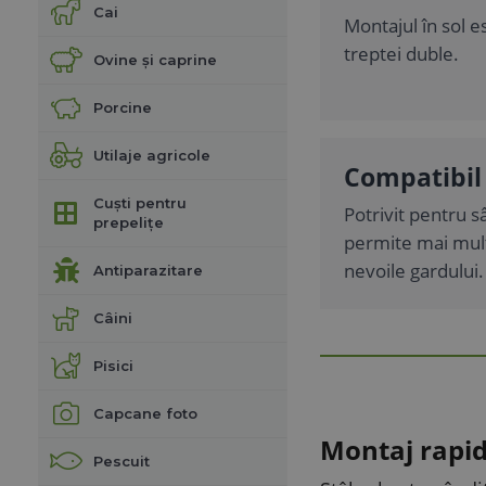
Cai
Montajul în sol e
treptei duble.
Ovine și caprine
Porcine
Utilaje agricole
Compatibil 
Cuști pentru
Potrivit pentru sâ
prepelițe
permite mai mult
nevoile gardului.
Antiparazitare
Câini
Pisici
Capcane foto
Montaj rapid
Pescuit