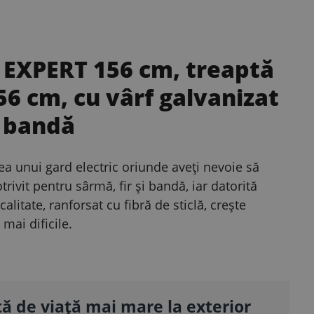
ic EXPERT 156 cm, treaptă
56 cm, cu vârf galvanizat
i bandă
ea unui gard electric oriunde aveți nevoie să
rivit pentru sârmă, fir și bandă, iar datorită
alitate, ranforsat cu fibră de sticlă, crește
 mai dificile.
ă de viață mai mare la exterior