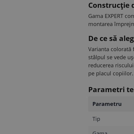
Construcție
Gama EXPERT combin
montarea împrejmu
De ce să aleg
Varianta colorată f
stâlpul se vede ușo
reducerea riscului
pe placul copiilor.
Parametri te
Parametru
Tip
Gama