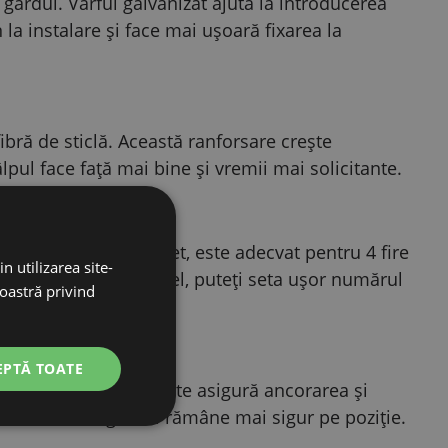
gardul. Vârful galvanizat ajută la introducerea
la instalare și face mai ușoară fixarea la
fibră de sticlă. Această ranforsare crește
âlpul face față mai bine și vremii mai solicitante.
, fir și bandă. Concret, este adecvat pentru 4 fire
n utilizarea site-
imea de 40 mm. Astfel, puteți seta ușor numărul
noastră privind
 în zona respectivă.
EPTĂ TOATE
are 21 cm. Această parte asigură ancorarea și
lor. În teren, gardul rămâne mai sigur pe poziție.