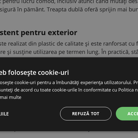
t pentru lucru comod, inclusiv atunci când mutați des 
sigură în pământ. Treapta dublă oferă sprijin mai bun 
istent pentru exterior
te realizat din plastic de calitate și este ranforsat cu 
re și susține utilizarea pe termen lung. În practică, st
, fir și bandă
eb folosește cookie-uri
it pentru conductori uzuali ai gardului electric – sârmă
osește cookie-uri pentru a îmbunătăți experiența utilizatorului. Pri
 3 benzi cu lățimea de 20 mm și pentru 4 benzi cu lăț
unteți de acord cu toate cookie-urile în conformitate cu Politica 
uctor în funcție de cum trebuie să funcționeze gardul
 mai multe
atorită vârfului lung
IILE
REFUZĂ TOT
ACC
stâlpului este de 156 cm, iar vârful care intră în sol 
a stâlpului stabil la solicitarea obișnuită a conductori