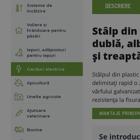
DESCRIERE
Sisteme de
încălzire
Voliere și
Stâlp din
hrănitoare pentru
păsări
dublă, al
Iepuri, adăposturi
și treapt
pentru iepuri
Garduri electrice
Stâlpul din plasti
delimitați rapid o 
Apicultură
vârfului galvanizat
Unelte agricole
rezistența la fisura
Ajutoare
AVANTAJE PRINCIP
veterinare
Bovine
Se introduc