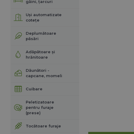
găini, țarcuri
Uși automatizate
cotețe
Deplumătoare
păsări
Adăpătoare și
hrănitoare
Dăunători -
capcane, momeli
Cuibare
Peletizatoare
pentru furaje
(prese)
Tocătoare furaje