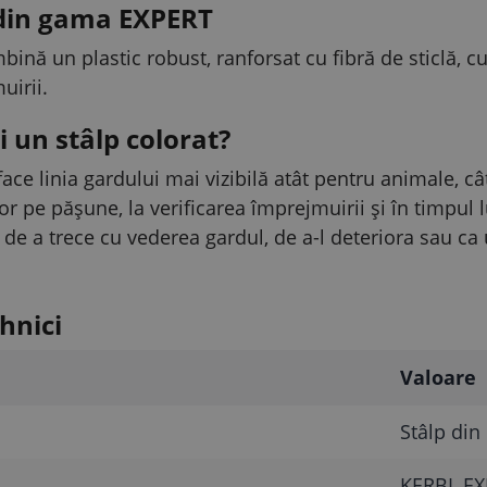
 din gama EXPERT
ă un plastic robust, ranforsat cu fibră de sticlă, cu 
irii.
i un stâlp colorat?
ace linia gardului mai vizibilă atât pentru animale, câ
r pe pășune, la verificarea împrejmuirii și în timpul l
 de a trece cu vederea gardul, de a-l deteriora sau ca 
hnici
Valoare
Stâlp din 
KERBL EX