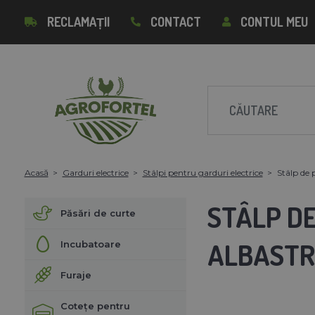
RECLAMAȚII
CONTACT
CONTUL MEU
Acasă
Garduri electrice
Stâlpi pentru garduri electrice
Stâlp de 
STÂLP DE
Păsări de curte
ALBAST
Incubatoare
Furaje
Cotețe pentru