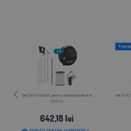
Transp
Set DUO FENCE, pentru instalare până la
Set DUO 
200 m
642,18 lei
DEPOZIT CENTRAL (EXPEDIERE 5-