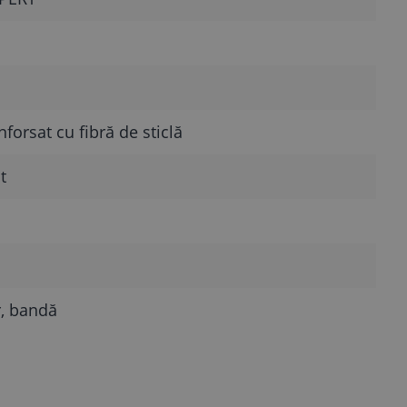
nforsat cu fibră de sticlă
t
r, bandă