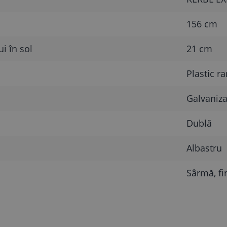
156 cm
i în sol
21 cm
Plastic ra
Galvaniza
Dublă
Albastru
Sârmă, fi