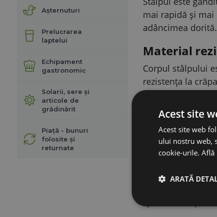
Stâlpul este gândi
Așternuturi
mai rapidă și mai 
adâncimea dorită.
Prelucrarea
laptelui
Material rez
Echipament
Corpul stâlpului es
gastronomic
rezistența la crăpa
Solarii, sere și
articole de
Pentru sârmă
grădinărit
Acest site w
Stâlpul este potriv
Acest site web fol
Piață - bunuri
sau sârme, pentru
folosite și
ului nostru web, s
de rânduri de cond
returnate
cookie-urile.
Află
Stabilitate d
ARATĂ DETAL
Lungimea totală a 
ajută la menținere