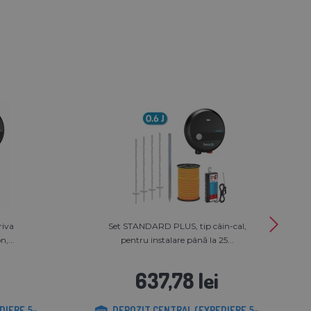
riva
Set STANDARD PLUS, tip câin-cal,
,...
pentru instalare până la 25...
637,78 lei
DIERE 5-
DEPOZIT CENTRAL (EXPEDIERE 5-