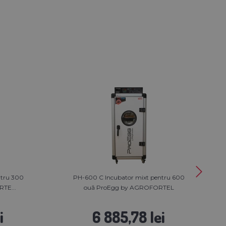
ntru 300
PH-600 C Incubator mixt pentru 600
TE...
ouă ProEgg by AGROFORTEL
i
6 885,78 lei