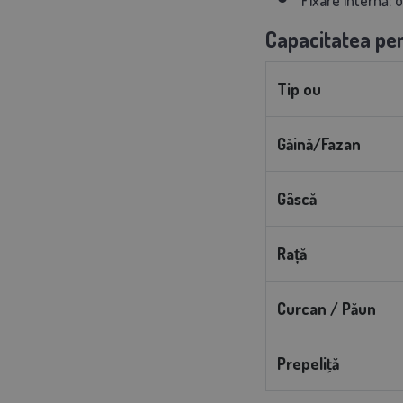
Capacitatea pen
Tip ou
Găină/Fazan
Gâscă
Rață
Curcan / Păun
Prepeliţă