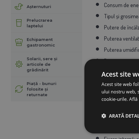
Consum de ener
Așternuturi
Tipul și grosi
Prelucrarea
laptelui
Putere de încăl
Puterea ventilat
Echipament
gastronomic
Puterea umidifi
Solarii, sere și
Puterea unității
articole de
grădinărit
Iluminare cu LE
Acest site w
Puterea motorulu
Acest site web fol
Piață - bunuri
folosite și
ului nostru web, s
Alarme sonore: 
returnate
cookie-urile.
Află
Volum intern: 348
ARATĂ DETAL
Capacitatea rezer
Mecanism de rota
Fixare internă: o