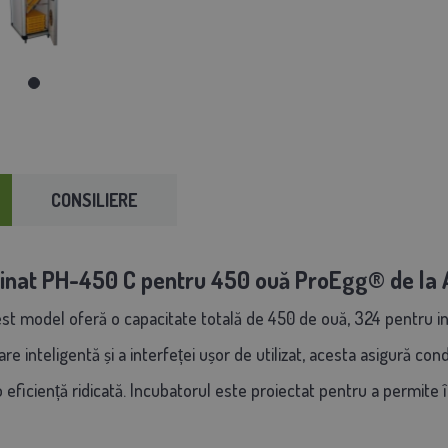
CONSILIERE
inat PH-450 C pentru 450 ouă ProEgg®️ de l
cest model oferă o capacitate totală de 450 de ouă, 324 pentru in
e inteligentă și a interfeței ușor de utilizat, acesta asigură cond
eficiență ridicată. Incubatorul este proiectat pentru a permite î