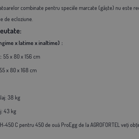
batoarelor combinate pentru speciile marcate (gâște) nu este re
le de ecloziune.
reutate:
ngime x latime x inaltime)
:
: 55 x 80 x 156 cm
55 x 80 x 168 cm
aj: 38 kg
j: 43 kg
H-450 C pentru 450 de ouă ProEgg de la AGROFORTEL veți obține 