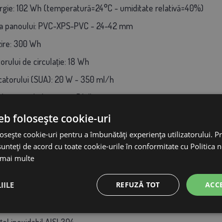
gie: 102 Wh (temperatură=24°C - umiditate relativă=40%)
mea panoului: PVC-XPS-PVC - 24-42 mm
zire: 300 Wh
orului de circulație: 18 Wh
catorului (SUA): 20 W - 350 ml/h
 de control electronic: 5 Wh
D-uri: panou cu LED-uri 4000K - 8 Wh
eb folosește cookie-uri
i liniar: 5 Wh
osește cookie-uri pentru a îmbunătăți experiența utilizatorului. Pri
unteți de acord cu toate cookie-urile în conformitate cu Politica 
Alerte de temperatură și umiditate scăzută/înaltă și starea senz
 mai multe
 litri
IILE
REFUZĂ TOT
ACC
vorului de apă: 5,4 litri
ție a tăvii: aluminiu AA 5734
țel inoxidabil AISI 304