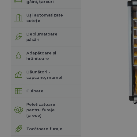
găini, țarcuri
Uși automatizate
cotețe
Deplumătoare
păsări
Adăpătoare și
hrănitoare
Dăunători -
capcane, momeli
Cuibare
Peletizatoare
pentru furaje
(prese)
Tocătoare furaje