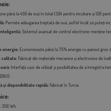
heie:
ine până la 450 de ouă în total (324 pentru incubare și 126 pent
lă:
Permite adăugarea treptată de ouă, astfel încât să puteți incub
nteligentă:
Sistemul avansat de control electronic menține te
e energie:
Economisește până la 75% energie cu panoul gros de
 calitate:
Fabricat din materiale mecanice și electronice de înaltă
oară:
Interfață ușor de utilizat și posibilitatea de a înregistra t
MODBUS
tă și disponibilitate rapidă:
Fabricat în Turcia
ice:
ă: 356 Wh