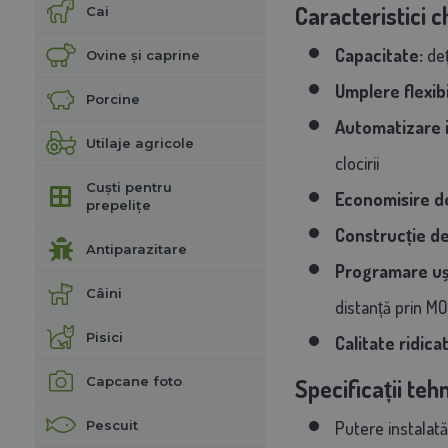
Caracteristici c
Cai
Capacitate:
deț
Ovine și caprine
Umplere flexibi
Porcine
Automatizare i
Utilaje agricole
clocirii
Cuști pentru
Economisire d
prepelițe
Construcție de
Antiparazitare
Programare uș
Câini
distanță prin 
Pisici
Calitate ridica
Capcane foto
Specificații tehn
Pescuit
Putere instalat