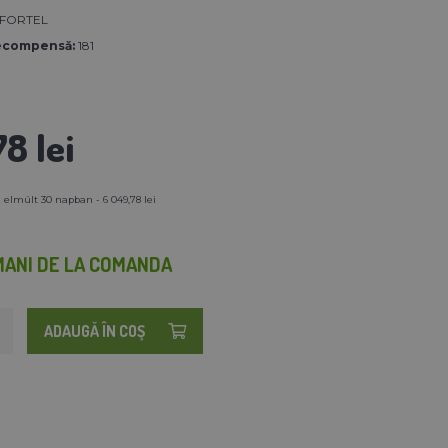
FORTEL
ecompensă:
181
8 lei
 elmúlt 30 napban - 6 049,78 lei
MANI DE LA COMANDA
ADAUGĂ ÎN COŞ