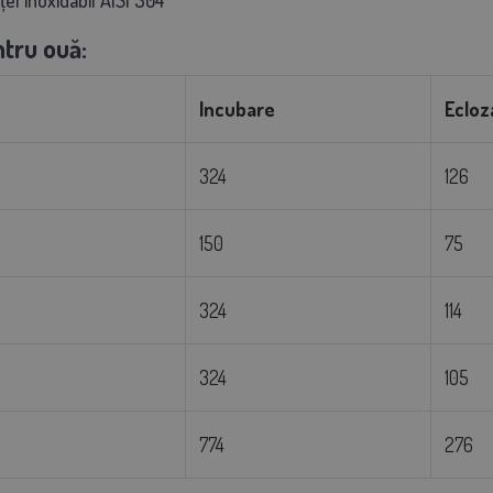
tru ouă:
Incubare
Ecloz
324
126
150
75
324
114
324
105
774
276