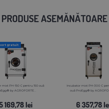
PRODUSE ASEMĂNĂTOARE
ort gratuit
r mixt PH-150 C pentru 150 ouă
Incubator mixt PH-300 C pe
oEgg®️ by AGROFORTE...
ouă ProEgg®️ by AGROFOR
5 169,78 lei
6 357,78 le