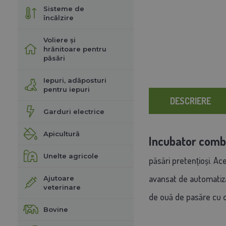
Sisteme de
încălzire
Voliere și
hrănitoare pentru
păsări
Iepuri, adăposturi
pentru iepuri
DESCRIERE
Garduri electrice
Apicultură
Incubator comb
Unelte agricole
păsări pretențioși. A
avansat de automatizar
Ajutoare
veterinare
de ouă de pasăre cu o 
Bovine