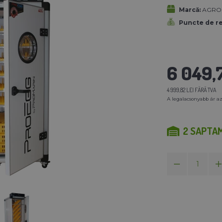
Marcă:
AGRO
Puncte de r
6 049,7
4 999,82 LEI FĂRĂ TVA
A legalacsonyabb ár az
2 SAPTA