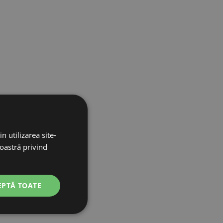
n utilizarea site-
noastră privind
orului
EPTĂ TOATE