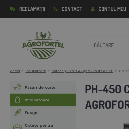
RECLAMAȚII
CONTACT
CONTUL MEU
Acasă
Incubatoare
Hatchery ProEGG by AGROFORTEL
PH-45
PH-450 
Păsări de curte
AGROFO
Incubatoare
Furaje
Cotețe pentru