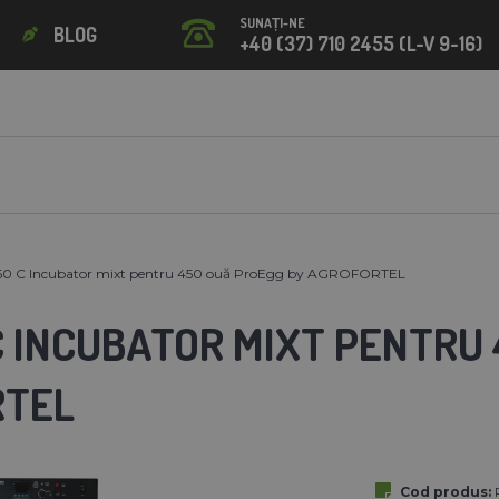
SUNAȚI-NE
BLOG
+40 (37) 710 2455 (L-V 9-16)
0 C Incubator mixt pentru 450 ouă ProEgg by AGROFORTEL
C INCUBATOR MIXT PENTRU
RTEL
Cod produs: