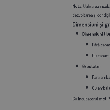
Notă:
Utilizarea incu
dezvoltarea și condiții
Dimensiuni și g
Dimensiuni (lu
Fără capac
Cu capac: 
Greutate:
Fără ambal
Cu ambala
Cu Incubatorul mixt P