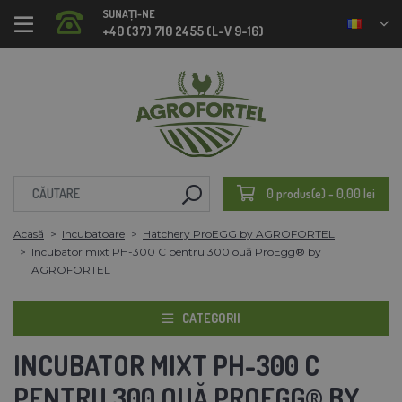
SUNAȚI-NE
+40 (37) 710 2455 (L-V 9-16)
0 produs(e) - 0,00 lei
Acasă
Incubatoare
Hatchery ProEGG by AGROFORTEL
Incubator mixt PH-300 C pentru 300 ouă ProEgg®️ by
AGROFORTEL
CATEGORII
INCUBATOR MIXT PH-300 C
PENTRU 300 OUĂ PROEGG®️ BY