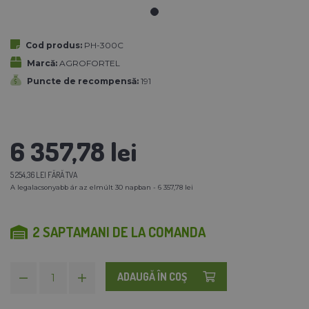
Cod produs:
PH-300C
Marcă:
AGROFORTEL
Puncte de recompensă:
191
6 357,78 lei
5 254,36 LEI FĂRĂ TVA
A legalacsonyabb ár az elmúlt 30 napban - 6 357,78 lei
2 SAPTAMANI DE LA COMANDA
ADAUGĂ ÎN COŞ