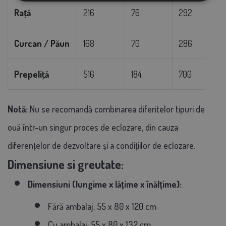
Rață
216
76
292
Curcan / Păun
168
70
286
Prepeliţă
516
184
700
Notă:
Nu se recomandă combinarea diferitelor tipuri de
ouă într-un singur proces de eclozare, din cauza
diferențelor de dezvoltare și a condițiilor de eclozare.
Dimensiune si greutate:
Dimensiuni (lungime x lățime x înălțime):
Fără ambalaj: 55 x 80 x 120 cm
Cu ambalaj: 55 x 80 x 132 cm