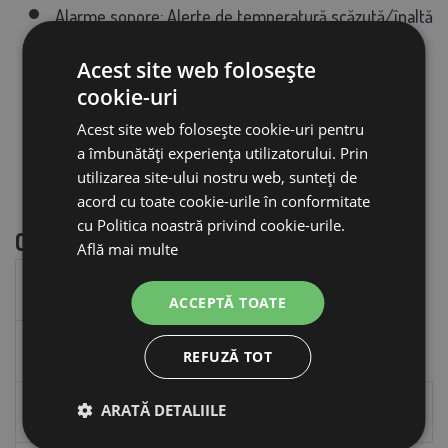
Alarme sonore: Alerte de temperatură scăzută/înaltă
și de umiditate
Acest site web folosește
Volum intern: 251 litri
cookie-uri
Capacitatea rezervorului de apă: 5,4 litri
Acest site web folosește cookie-uri pentru
a îmbunătăți experiența utilizatorului. Prin
Mecanism de rotație a tăvii: aluminiu AA 5754
utilizarea site-ului nostru web, sunteți de
Fixare internă: oțel inoxidabil AISI 304
acord cu toate cookie-urile în conformitate
cu Politica noastră privind cookie-urile.
Capacitatea pentru ouă:
Află mai multe
Tip ou
Incubare
Eclozare
Total
ACCEPTĂ TOATE
Găină
216
8450
300
REFUZĂ TOT
ARATĂ DETALIILE
Gâște
100
50
150