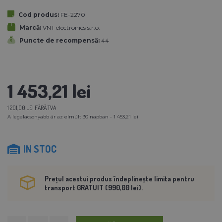
Cod produs:
FE-2270
Marcă:
VNT electronics s.r.o.
Puncte de recompensă:
44
1 453,21 lei
1 201,00 LEI FĂRĂ TVA
A legalacsonyabb ár az elmúlt 30 napban - 1 453,21 lei
IN STOC
Prețul acestui produs îndeplinește limita pentru
transport GRATUIT (990,00 lei).