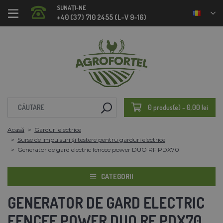
SUNAȚI-NE
+40 (37) 710 2455 (L-V 9-16)
0 produs(e) - 0,00 lei
Acasă
Garduri electrice
Surse de impulsuri și testere pentru garduri electrice
Generator de gard electric fencee power DUO RF PDX70
CATEGORII
GENERATOR DE GARD ELECTRIC
FENCEE POWER DUO RF PDX70