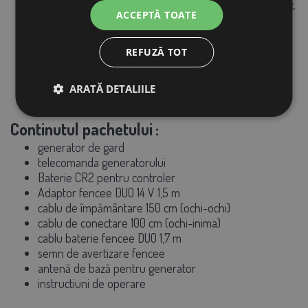
scăderea tensiunii
pe gard
sub valoarea setată, de ex.
ACCEPTĂ TOATE
linia electrică a fost tăiată, o ramură a căzut pe fire sau
iarba este înaltă,
tensiunea bateriei a scăzut
sub 12 V,
REFUZĂ TOT
semnalul este pierdut
, de ex. prin deconectarea
generatorului, deteriorarea antenei sau din alte
ARATĂ DETALIILE
motive.
Continutul pachetului
:
generator de gard
telecomanda generatorului
Baterie CR2 pentru controler
Adaptor fencee DUO 14 V 1,5 m
cablu de împământare 150 cm (ochi-ochi)
cablu de conectare 100 cm (ochi-inima)
cablu baterie fencee DUO 1,7 m
semn de avertizare fencee
antenă de bază pentru generator
instructiuni de operare