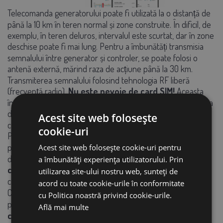
Telecomanda generatorului poate fi utilizată la o distanță de
până la 10 km în teren normal și zone construite. În dificil, de
exemplu, în teren deluros, intervalul este scurtat, dar în zone
deschise poate fi mai lung. Pentru a îmbunătăți transmisia
semnalului între generator și controler, se poate folosi o
antenă externă, mărind raza de acțiune până la 30 km.
Transmiterea semnalului folosind tehnologia RF liberă
(frecvență radio).
Nu este nevoie de card SIM!
Aceasta
înseamnă că nu există costuri suplimentare pentru operarea
dispozitivului. După conectarea la fencee Cloud, puteți
Acest site web folosește
controla generatoarele de aproape oriunde în lume.
cookie-uri
Puteți folosi generatoare oriunde pe pășune. Daca ai o
problema la gard nu mai trebuie sa mergi la sursa. Utilizați
Acest site web folosește cookie-uri pentru
doar
telecomanda sau telefonul mobil
dacă
sunt
a îmbunătăți experiența utilizatorului. Prin
controlate printr-o aplicație mobilă
.
Puteți opri în mod
utilizarea site-ului nostru web, sunteți de
convenabil dispozitivul, remediați problema și reporniți-l.
acord cu toate cookie-urile în conformitate
Chiar și controlul gardurilor de la distanță nu este o
cu Politica noastră privind cookie-urile.
problemă. Pe
telecomandă sau în aplicație, veți vedea
Află mai multe
că: