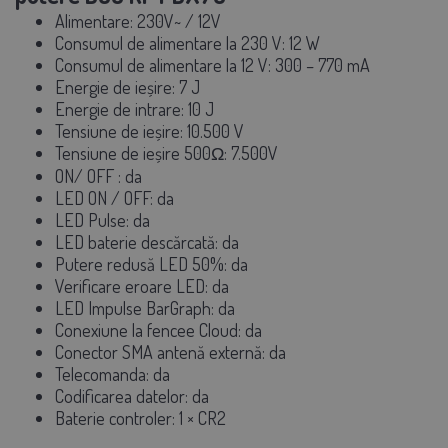
Alimentare:
230V~ / 12V
Consumul de alimentare la 230 V:
12 W
Consumul de alimentare la 12 V:
300 – 770 mA
Energie de ieșire:
7 J
Energie de intrare:
10 J
Tensiune de ieșire:
10.500 V
Tensiune de ieșire 500Ω:
7.500V
ON/
OFF
: da
LED ON
/
OFF: da
LED Pulse:
da
LED baterie descărcată:
da
Putere redusă LED 50%:
da
Verificare eroare LED:
da
LED Impulse BarGraph:
da
Conexiune la fencee Cloud:
da
Conector SMA antenă externă:
da
Telecomanda:
da
Codificarea datelor:
da
Baterie controler:
1 × CR2