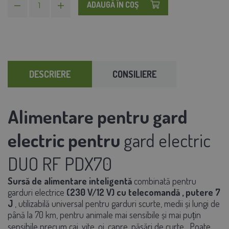
ADAUGĂ ÎN COŞ
DESCRIERE
CONSILIERE
Alimentare pentru gard
electric pentru
gard electric
DUO RF PDX70
Sursă de alimentare inteligentă
combinată
pentru
garduri electrice
(230 V/12 V)
cu telecomandă
, putere 7
J
, utilizabilă universal pentru garduri scurte, medii și lungi de
până la 70 km, pentru animale mai sensibile și mai puțin
sensibile precum
cai, vite, oi, capre, păsări de curte
. Poate