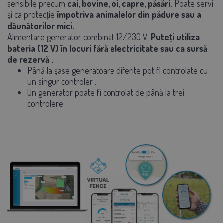
sensibile precum
cai, bovine, oi, capre, păsări.
Poate servi
și ca protecție
împotriva animalelor din pădure sau a
dăunătorilor mici.
Alimentare generator combinat
12/230
V.
Puteți utiliza
bateria (12 V)
în locuri fără electricitate
sau ca
sursă
de rezervă
.
Până la
șase generatoare diferite
pot fi controlate
cu
un singur controler
.
Un generator
poate fi controlat de până la
trei
controlere
.