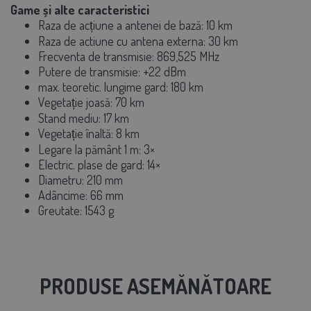
Game și alte caracteristici
Raza de acțiune a antenei de bază:
10 km
Raza de actiune cu antena externa:
30 km
Frecventa de transmisie:
869,525 MHz
Putere de transmisie:
+22 dBm
max. teoretic. lungime gard:
180 km
Vegetație joasă:
70 km
Stand mediu:
17 km
Vegetație înaltă:
8 km
Legare la pământ 1 m:
3×
Electric. plase de gard:
14×
Diametru:
210 mm
Adâncime:
66 mm
Greutate:
1543
g
PRODUSE ASEMĂNĂTOARE