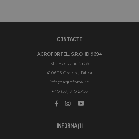
CONTACTE
AGROFORTEL, S.R.O. ID 9694
Str. Borsului, Nr.56
410605 Oradea, Bihor
info@agrofortel.ro
+40 (37) 710 2455
INFORMAŢII