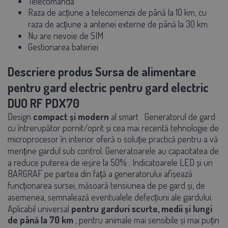
Telecomanda
Raza de acțiune a telecomenzii de până la 10 km, cu
raza de acțiune a antenei externe de până la 30 km
Nu are nevoie de SIM
Gestionarea bateriei
Descriere produs Sursa de alimentare
pentru gard electric pentru gard electric
DUO RF PDX70
Design
compact și
modern
al smart
Generatorul de gard
cu întrerupător pornit/oprit și cea mai recentă tehnologie de
microprocesor
în interior oferă o soluție practică pentru a vă
menține gardul sub control. Generatoarele au
capacitatea de
a reduce puterea de ieșire la 50%
. Indicatoarele LED și
un
BARGRAF
pe partea din față a generatorului afișează
funcționarea sursei, măsoară tensiunea de pe gard și, de
asemenea, semnalează eventualele defecțiuni ale gardului.
Aplicabil universal
pentru garduri scurte, medii și lungi
de până la 70 km
, pentru animale mai sensibile și mai puțin