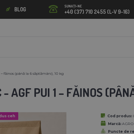
SUNAȚI-NE
BLOG
+40 (37) 710 2455 (L-V 9-16)
– făinos (până la 6 săptămâni), 10 kg
- AGF PUI 1 – FĂINOS (PÂN
dus ceh
Cod produs:
Marcă:
AGROFO
Puncte de r