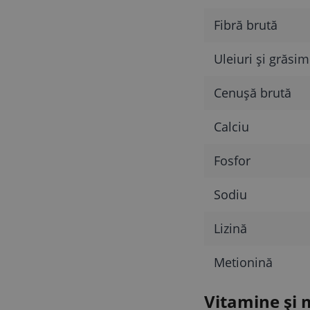
Fibră brută
Uleiuri și grăsim
Cenușă brută
Calciu
Fosfor
Sodiu
Lizină
Metionină
Vitamine și 