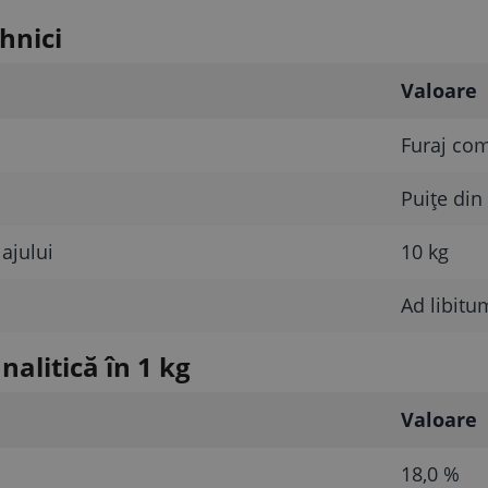
hnici
Valoare
Furaj com
Puițe din
ajului
10 kg
Ad libitu
alitică în 1 kg
Valoare
18,0 %