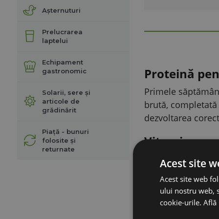
Așternuturi
Prelucrarea
laptelui
Echipament
Proteină pen
gastronomic
Primele săptămâni
Solarii, sere și
articole de
brută, completată 
grădinărit
dezvoltarea corect
Piață - bunuri
Vitamine pe
folosite și
returnate
Vitamina A (10 000 
Acest site w
împreună cu calciu
Acest site web fol
toată viața.
ului nostru web, s
cookie-urile.
Află
Microelement