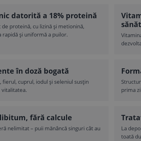
nic datorită a 18% proteină
Vitam
sănă
 de proteină, cu lizină și metionină,
 rapidă și uniformă a puilor.
Vitamina
dezvolta
nte în doză bogată
Formă
fierul, cuprul, iodul și seleniul susțin
Structur
 vitalitatea.
prima zi
libitum, fără calcule
Trata
ră nelimitat – puii mănâncă singuri cât au
La depoz
toată du