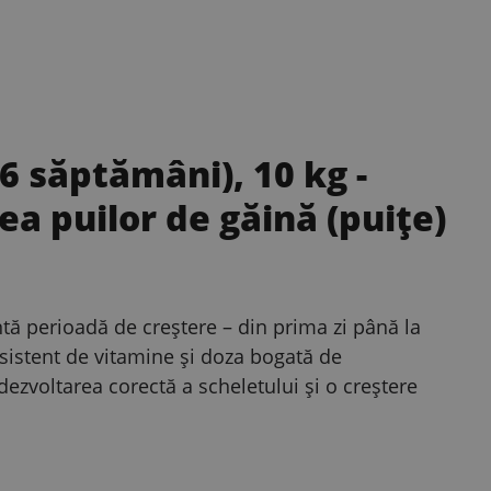
 6 săptămâni), 10 kg
-
ea puilor de găină (puițe)
tă perioadă de creștere – din prima zi până la
nsistent de vitamine și doza bogată de
ezvoltarea corectă a scheletului și o creștere