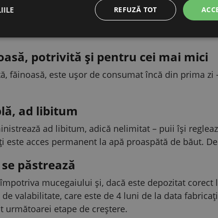
de amestec conține o doză bogată de microelemente – 
IILE
REFUZĂ TOT
ACC
iu. Acestea susțin un penaj de calitate, dezvoltarea să
eri.
asă, potrivită și pentru cei mai mici
, făinoasă, este ușor de consumat încă din prima zi – 
lă, ad libitum
istrează ad libitum, adică nelimitat – puii își reglea
ți este acces permanent la apă proaspătă de băut. Depo
e se păstrează
 împotriva mucegaiului și, dacă este depozitat corect l
e valabilitate, care este de 4 luni de la data fabricați
t următoarei etape de creștere.