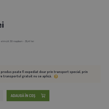
ei
 elmúlt 30 napban - 35,41 lei
 produs poate fi expediat doar prin transport special, prin
e transportul gratuit nu se aplică.
ADAUGĂ ÎN COŞ