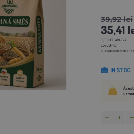
39,92 lei
35,41 l
31,90 LEI FĂRĂ TVA
3,54 LEI/KG
A legalacsonyabb ár az
IN STOC
Acest
urmar