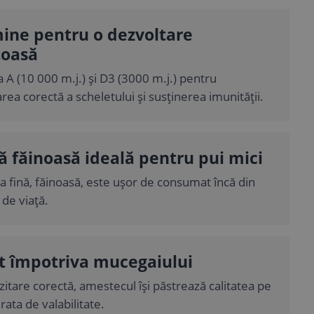
ine pentru o dezvoltare
toasă
 A (10 000 m.j.) și D3 (3000 m.j.) pentru
rea corectă a scheletului și susținerea imunității.
 făinoasă ideală pentru pui mici
a fină, făinoasă, este ușor de consumat încă din
 de viață.
t împotriva mucegaiului
itare corectă, amestecul își păstrează calitatea pe
rata de valabilitate.