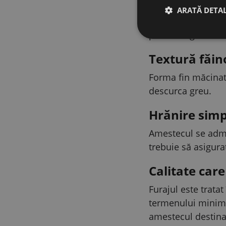
Fiecare kilogram 
ARATĂ DETAL
cupru, iod și selen
puilor de găină tin
Textură făino
Forma fin măcinată
descurca greu.
Hrănire simp
Amestecul se admin
trebuie să asigura
Calitate car
Furajul este tratat
termenului minim d
amestecul destina