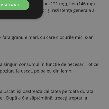
mangan (129 mg), zinc (121 mg), fier (146 mg),
EPTĂ TOATE
nătoasă a articulațiilor și rezistența generală a
fără granule mari, cu care ciocurile mici s-ar
ză singuri consumul în funcție de necesar. Tot ce
zitați la uscat, pe paleți din lemn.
a uscat, își păstrează calitatea pe toată durata
ei. După a 6-a săptămână, treceți treptat la