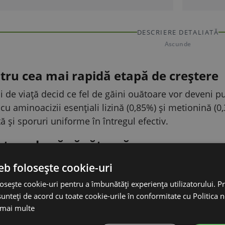
DESCRIERE DETALIATĂ
Ascunde
tru cea mai rapidă etapă de creștere
 de viață decid ce fel de găini ouătoare vor deveni p
cu aminoacizii esențiali lizină (0,85%) și metionină (
ă și sporuri uniforme în întregul efectiv.
ntru o bază sănătoasă
m.j./kg) sprijină imunitatea și dezvoltarea corectă a ț
eb folosește cookie-uri
l (1,06%) și fosforul (0,61%), contribuie la un schelet
osește cookie-uri pentru a îmbunătăți experiența utilizatorului. Pri
unteți de acord cu toate cookie-urile în conformitate cu Politica 
 mai multe
e pentru penaj și vitalitate