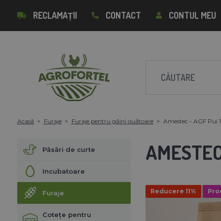
RECLAMAȚII
CONTACT
CONTUL MEU
Acasă
Furaje
Furaje pentru găini ouătoare
Amestec - AGF Pui 1 
AMESTEC 
Păsări de curte
Incubatoare
Reducere 11%
Pro
Furaje
Cotețe pentru