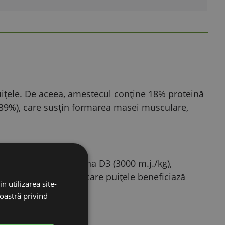
uițele. De aceea, amestecul conține 18% proteină
0,39%), care susțin formarea masei musculare,
esuturilor, iar vitamina D3 (3000 m.j./kg),
 puternic – o bază de care puițele beneficiază
n utilizarea site-
noastră privind