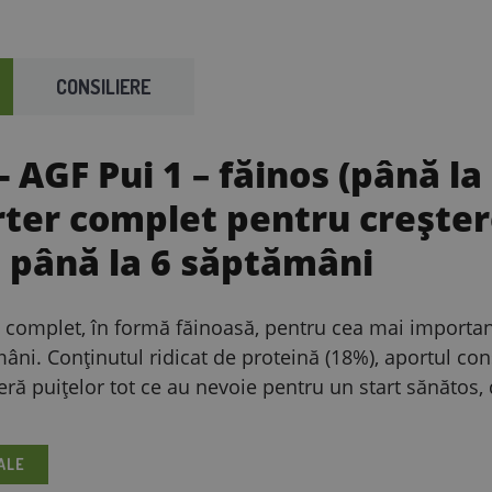
CONSILIERE
 AGF Pui 1 – făinos (până la
rter complet pentru creșter
1 până la 6 săptămâni
j complet, în formă făinoasă, pentru cea mai importan
âni. Conținutul ridicat de proteină (18%), aportul co
ă puițelor tot ce au nevoie pentru un start sănătos, d
ALE