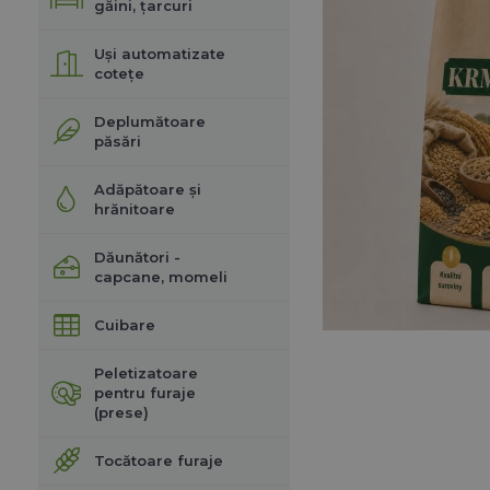
găini, țarcuri
Uși automatizate
cotețe
Deplumătoare
păsări
Adăpătoare și
hrănitoare
Dăunători -
capcane, momeli
Cuibare
Peletizatoare
pentru furaje
(prese)
Tocătoare furaje