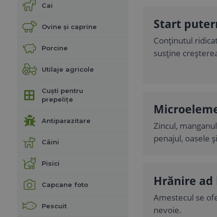
Cai
Start puter
Ovine și caprine
Conținutul ridicat
Porcine
susține creșterea
Utilaje agricole
Cuști pentru
prepelițe
Microeleme
Antiparazitare
Zincul, manganul, 
penajul, oasele și
Câini
Pisici
Hrănire ad 
Capcane foto
Amestecul se ofe
Pescuit
nevoie.