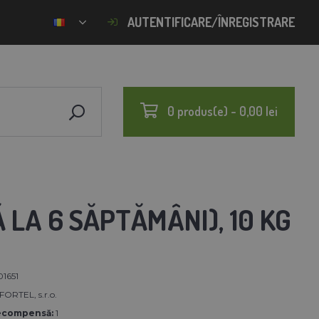
AUTENTIFICARE/ÎNREGISTRARE
0 produs(e) - 0,00 lei
Ă LA 6 SĂPTĂMÂNI), 10 KG
01651
RTEL, s.r.o.
ecompensă:
1