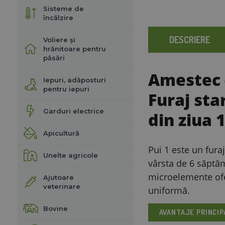
Sisteme de
încălzire
DESCRIERE
Voliere și
hrănitoare pentru
păsări
Amestec -
Iepuri, adăposturi
pentru iepuri
Furaj sta
Garduri electrice
din ziua 
Apicultură
Pui 1 este un fura
Unelte agricole
vârsta de 6 săptăm
microelemente ofer
Ajutoare
veterinare
uniformă.
Bovine
AVANTAJE PRINCIP