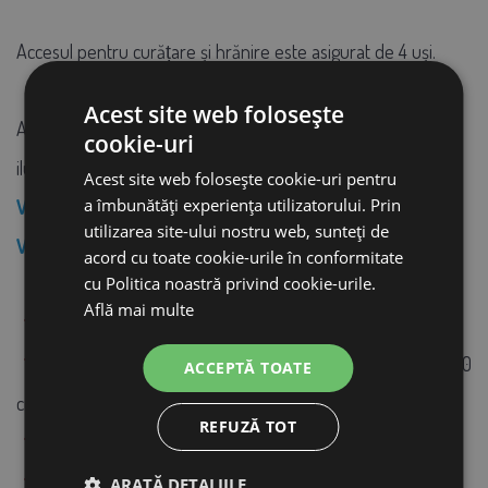
Accesul pentru curățare și hrănire este asigurat de 4 uși.
Acest site web folosește
Asamblarea este foarte simplă pe baza instrucțiunilor
cookie-uri
ilustrate și poate fi făcută de oricine.
Acest site web folosește cookie-uri pentru
a îmbunătăți experiența utilizatorului. Prin
VĂ RECOMANDĂM SĂ ACHIZIȚIONAȚI ȘI O EXTENSIE A
utilizarea site-ului nostru web, sunteți de
VOLIEREI.
acord cu toate cookie-urile în conformitate
cu Politica noastră privind cookie-urile.
Află mai multe
Material:
lemn de pin
Dimensiuni:
înălțime 183 cm, lungime: 100 cm, lățime: 100
ACCEPTĂ TOATE
cm
REFUZĂ TOT
Ușor de asamblat, ambalată în două pachete
Greutate:
42 kg
ARATĂ DETALIILE