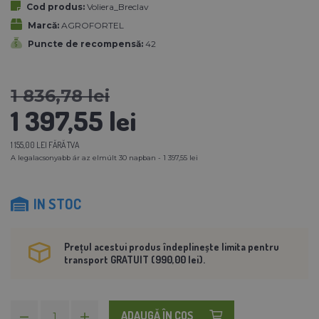
Cod produs:
Voliera_Breclav
Marcă:
AGROFORTEL
Puncte de recompensă:
42
1 836,78 lei
1 397,55 lei
1 155,00 LEI FĂRĂ TVA
A legalacsonyabb ár az elmúlt 30 napban - 1 397,55 lei
IN STOC
Prețul acestui produs îndeplinește limita pentru
transport GRATUIT (990,00 lei).
ADAUGĂ ÎN COŞ