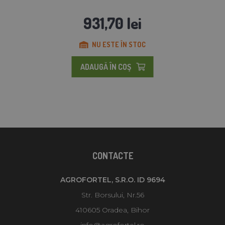
931,70 lei
NU ESTE ÎN STOC
ADAUGĂ ÎN COŞ
CONTACTE
AGROFORTEL, S.R.O. ID 9694
Str. Borsului, Nr.56
410605 Oradea, Bihor
info@agrofortel.ro