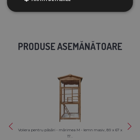
PRODUSE ASEMĂNĂTOARE
Voliera pentru păsări - mărimea M - lemn masiv, 89 x 67 x
17...