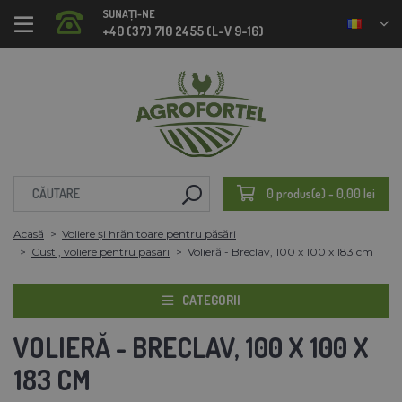
SUNAȚI-NE
+40 (37) 710 2455 (L-V 9-16)
0 produs(e) - 0,00 lei
Acasă
Voliere și hrănitoare pentru păsări
Custi, voliere pentru pasari
Volieră - Breclav, 100 x 100 x 183 cm
CATEGORII
VOLIERĂ - BRECLAV, 100 X 100 X
183 CM