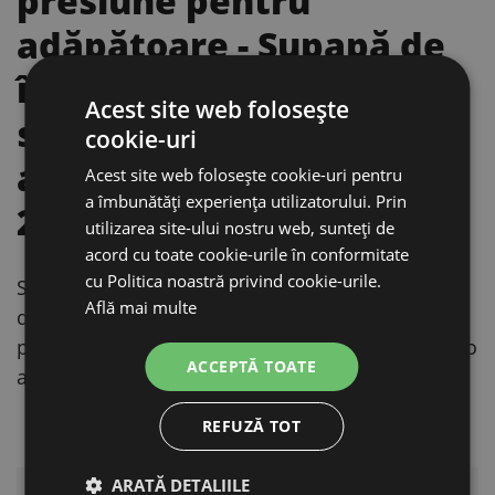
presiune pentru
adăpătoare
- Supapă de
înaltă presiune de
Acest site web folosește
schimb pentru
cookie-uri
adăpătoare din fontă de
Acest site web folosește cookie-uri pentru
a îmbunătăți experiența utilizatorului. Prin
2 l.
utilizarea site-ului nostru web, sunteți de
acord cu toate cookie-urile în conformitate
cu Politica noastră privind cookie-urile.
Supapă de înaltă presiune destinată adăpătorii
Află mai multe
din fontă cu capacitatea de 2 litri. Potrivită ca
piesă de schimb atunci când înlocuiți supapa la o
ACCEPTĂ TOATE
adăpătoare compatibilă.
AVANTAJE PRINCIPALE
REFUZĂ TOT
ARATĂ DETALIILE