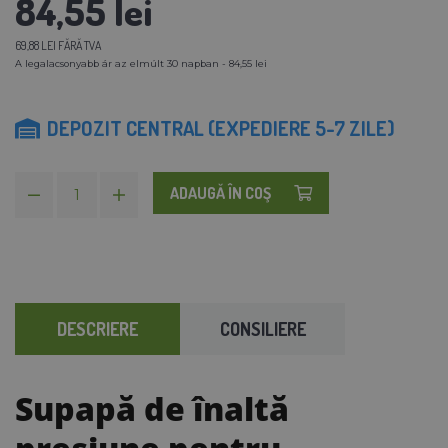
84,55 lei
69,88 LEI FĂRĂ TVA
A legalacsonyabb ár az elmúlt 30 napban - 84,55 lei
DEPOZIT CENTRAL (EXPEDIERE 5-7 ZILE)
ADAUGĂ ÎN COŞ
DESCRIERE
CONSILIERE
Supapă de înaltă