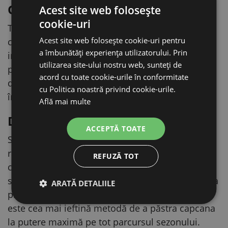
Original de la producător
Acest site web folosește
cookie-uri
Tubul este piesă de schimb originală KERBL,
Acest site web folosește cookie-uri pentru
concepută direct pentru capcana electrică de
a îmbunătăți experiența utilizatorului. Prin
insecte ECOKILL INOX 2030 (KERBL 299935). Se
utilizarea site-ului nostru web, sunteți de
potrivește din prima, fără adaptări și fără riscul
acord cu toate cookie-urile în conformitate
de a deteriora aparatul, așa cum se poate
cu Politica noastră privind cookie-urile.
întâmpla la înlocuitorii neoriginali.
Află mai multe
De ce merită schimbat tubul
ACCEPTĂ TOATE
Sursele UVA își pierd în timp din intensitatea
radiației, chiar dacă par să lumineze în
REFUZĂ TOT
continuare. Pe măsură ce scade intensitatea,
scade și atractivitatea pentru insecte, iar capcana
ARATĂ DETALIILE
prinde mai puțin. Schimbarea regulată a tubului
este cea mai ieftină metodă de a păstra capcana
la putere maximă pe tot parcursul sezonului.