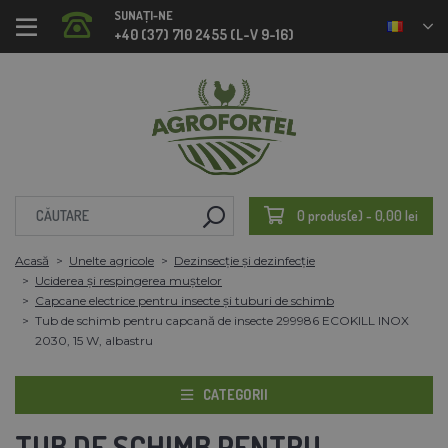
SUNAȚI-NE
+40 (37) 710 2455 (L-V 9-16)
0 produs(e) - 0,00 lei
Acasă
Unelte agricole
Dezinsecție și dezinfecție
Uciderea și respingerea muștelor
Capcane electrice pentru insecte și tuburi de schimb
Tub de schimb pentru capcană de insecte 299986 ECOKILL INOX
2030, 15 W, albastru
CATEGORII
TUB DE SCHIMB PENTRU