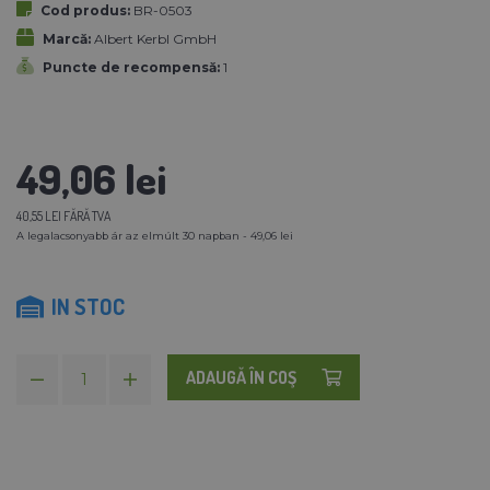
Cod produs:
BR-0503
Marcă:
Albert Kerbl GmbH
Puncte de recompensă:
1
49,06 lei
40,55 LEI FĂRĂ TVA
A legalacsonyabb ár az elmúlt 30 napban - 49,06 lei
IN STOC
ADAUGĂ ÎN COŞ