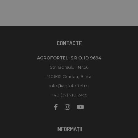
CONTACTE
AGROFORTEL, S.R.O. ID 9694
Str. Borsului, Nr.56
410605 Oradea, Bihor
info@agrofortel.ro
+40 (37) 710 2455
INFORMAŢII