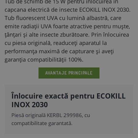
Tub de schimb de 15 W pentru înlocuirea în
capcana electrică de insecte ECOKILL INOX 2030.
Tub fluorescent UVA cu lumină albastră, care
emite radiații UVA foarte atractive pentru muște,
țânțari și alte insecte zburătoare. Prin înlocuirea
cu piesa originală, readuceți aparatul la
performanța maximă de capturare și aveți
garanția compatibilității 100%.
AVANTAJE PRINCIPALE
Înlocuire exactă pentru ECOKILL
INOX 2030
Piesă originală KERBL 299986, cu
compatibilitate garantată.