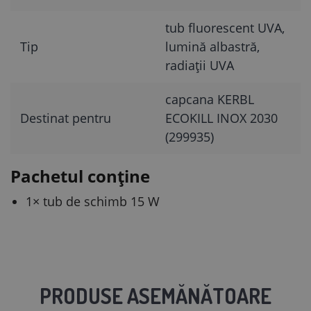
tub fluorescent UVA,
Tip
lumină albastră,
radiații UVA
capcana KERBL
Destinat pentru
ECOKILL INOX 2030
(299935)
Pachetul conține
1× tub de schimb 15 W
PRODUSE ASEMĂNĂTOARE