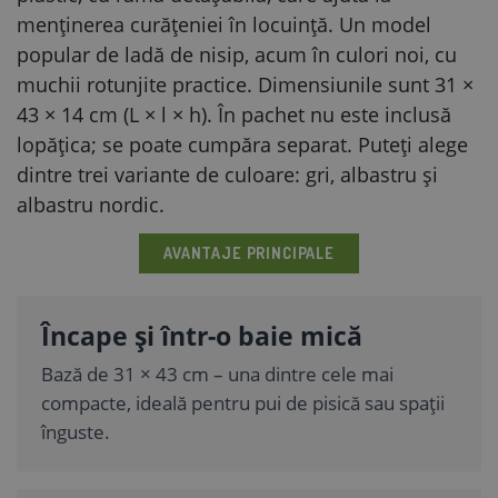
menținerea curățeniei în locuință. Un model
popular de ladă de nisip, acum în culori noi, cu
muchii rotunjite practice. Dimensiunile sunt 31 ×
43 × 14 cm (L × l × h). În pachet nu este inclusă
lopățica; se poate cumpăra separat. Puteți alege
dintre trei variante de culoare: gri, albastru și
albastru nordic.
AVANTAJE PRINCIPALE
Încape și într-o baie mică
Bază de 31 × 43 cm – una dintre cele mai
compacte, ideală pentru pui de pisică sau spații
înguste.