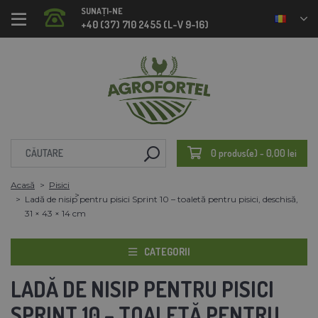
SUNAȚI-NE
+40 (37) 710 2455 (L-V 9-16)
0 produs(e) - 0,00 lei
Acasă
Pisici
Ladă de nisip pentru pisici Sprint 10 – toaletă pentru pisici, deschisă,
31 × 43 × 14 cm
CATEGORII
LADĂ DE NISIP PENTRU PISICI
SPRINT 10 – TOALETĂ PENTRU