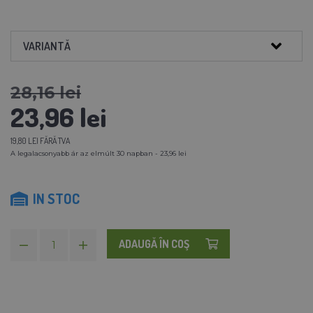
VARIANTĂ
28,16 lei
23,96 lei
19,80 LEI FĂRĂ TVA
A legalacsonyabb ár az elmúlt 30 napban - 23,96 lei
IN STOC
ADAUGĂ ÎN COŞ