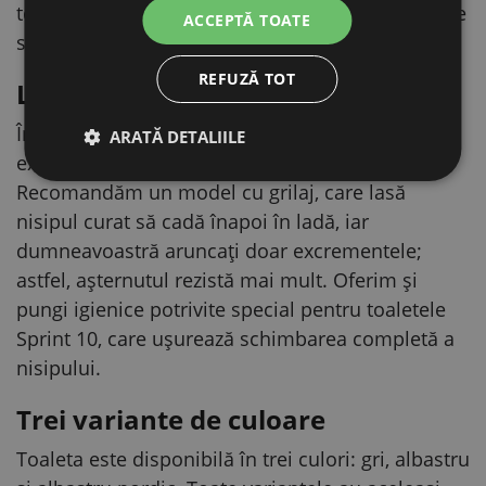
toaletă pe care o spălați săptămânal, diferența se
ACCEPTĂ TOATE
simte de fiecare dată.
REFUZĂ TOT
Lopățica nu este inclusă
În livrare nu este inclusă lopățica pentru
ARATĂ DETALIILE
excremente – se poate cumpăra separat.
Recomandăm un model cu grilaj, care lasă
nisipul curat să cadă înapoi în ladă, iar
dumneavoastră aruncați doar excrementele;
astfel, așternutul rezistă mai mult. Oferim și
pungi igienice potrivite special pentru toaletele
Sprint 10, care ușurează schimbarea completă a
nisipului.
Trei variante de culoare
Toaleta este disponibilă în trei culori: gri, albastru