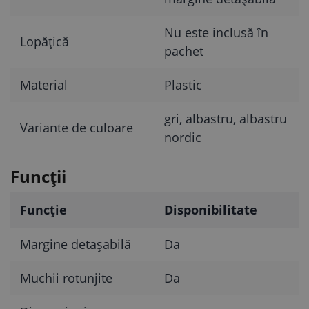
Nu este inclusă în
Lopățică
pachet
Material
Plastic
gri, albastru, albastru
Variante de culoare
nordic
Funcții
Funcție
Disponibilitate
Margine detașabilă
Da
Muchii rotunjite
Da