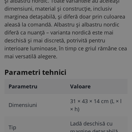
și albastru nordic. Toate variantele au aceleași
dimensiuni, material și construcție, inclusiv
marginea detașabilă, și diferă doar prin culoarea
aleasă la comandă. Albastru și albastru nordic
diferă ca nuanță – varianta nordică este mai
deschisă și mai discretă, potrivită pentru
interioare luminoase, în timp ce griul rămâne cea
mai versatilă alegere.
Parametri tehnici
Parametru
Valoare
31 × 43 × 14 cm (L × l
Dimensiuni
× h)
Ladă deschisă cu
Tip
margine detașabilă