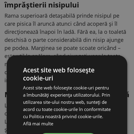
împrăștierii nisipului
Rama superioară detașabilă prinde nisipul pe
care pisica îl aruncă atunci când acoperă și îl
direcționează înapoi în ladă. Fără ea, la o toaletă
deschisă o parte considerabilă din nisip ajunge
pe podea. Marginea se poate scoate oricând –
este util la spălare, când ajungeți ușor la toate
marginile, dar și atunci când toaleta este folosită
Acest site web folosește
de un pui de pisică, pentru care rama ar putea fi
cookie-uri
incomodă.
Acest site web folosește cookie-uri pentru
Muchii rotunjite și curățare ușoară
a îmbunătăți experiența utilizatorului. Prin
utilizarea site-ului nostru web, sunteți de
Lada are muchii rotunjite, fără colțuri ascuțite în
acord cu toate cookie-urile în conformitate
care s-ar putea strânge resturi de nisip și urină.
cu Politica noastră privind cookie-urile.
La spălare, este suficient să o clătiți și să o
Află mai multe
ștergeți – nu trebuie să frecați fiecare colț. La o