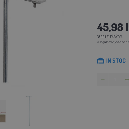
45,98 l
38,00 LEI FĂRĂ TVA
A legalacsonyabb ár az
IN STOC