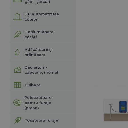
găini, țarcuri
Uși automatizate
cotețe
Deplumătoare
păsări
Adăpătoare și
hrănitoare
Dăunători -
capcane, momeli
Cuibare
Peletizatoare
pentru furaje
(prese)
Tocătoare furaje