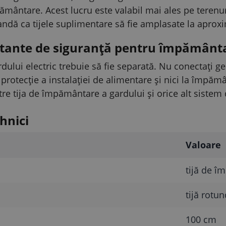
ământare. Acest lucru este valabil mai ales pe terenu
ndă ca tijele suplimentare să fie amplasate la aproxi
rtante de siguranță pentru împământ
lui electric trebuie să fie separată. Nu conectați g
otecție a instalației de alimentare și nici la împămân
e tija de împământare a gardului și orice alt siste
hnici
Valoare
tijă de î
tijă rotu
100 cm