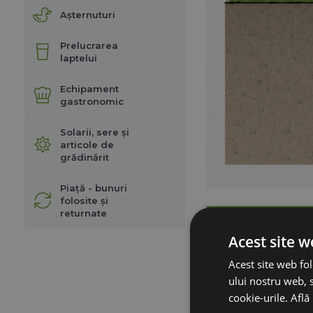
Așternuturi
Prelucrarea
laptelui
Echipament
gastronomic
Solarii, sere și
articole de
grădinărit
Piață - bunuri
folosite și
returnate
Acest site w
Baza unui ga
Acest site web fol
ului nostru web, s
O împământare făcu
cookie-urile.
Află
atunci când animal