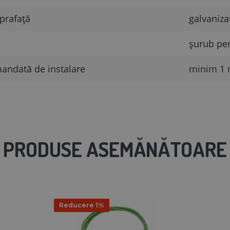
prafață
galvaniza
șurub pe
ndată de instalare
minim 1 m,
PRODUSE ASEMĂNĂTOARE
Reducere 1%