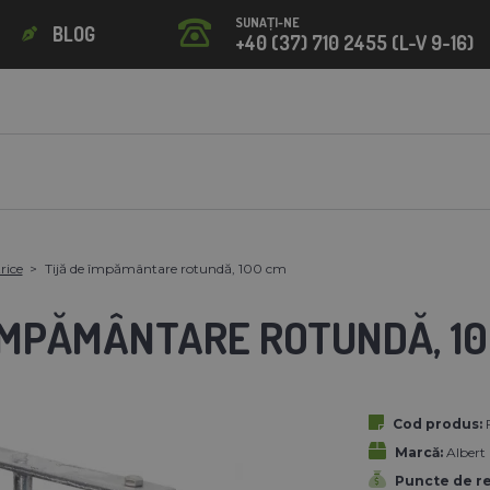
SUNAȚI-NE
BLOG
+40 (37) 710 2455 (L-V 9-16)
rice
Tijă de împământare rotundă, 100 cm
 ÎMPĂMÂNTARE ROTUNDĂ, 1
Cod produs:
Marcă:
Albert
Puncte de r