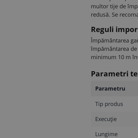
multor tije de împ
redusă. Se recoma
Reguli impo
Împământarea gardu
împământarea de pr
minimum 10 m într
Parametri te
Parametru
Tip produs
Execuție
Lungime