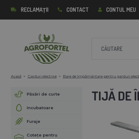
RECLAMAȚII
CONTACT
CONTUL MEU
Acasă
Garduri electrice
Bare de împământare pentru garduri elect
TIJĂ DE
Păsări de curte
Incubatoare
Furaje
Cotețe pentru