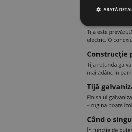
formează polul pozi
ARATĂ DETAL
Prindere ușo
Tija este prevăzut
electric. O conexi
Construcție 
Tija rotundă galva
mai adânc în pămân
Tijă galvaniz
Finisajul galvaniza
– rugina poate izol
Când o singur
În funcție de pute