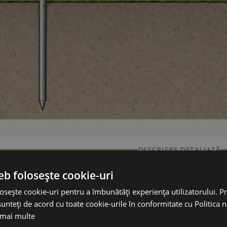
DESCRIERE DETALIATĂ
Ascunde
eb folosește cookie-uri
rd electric care funcționează corect
osește cookie-uri pentru a îmbunătăți experiența utilizatorului. Pri
unteți de acord cu toate cookie-urile în conformitate cu Politica 
tă corect este esențială pentru ca gardul electric să 
 mai multe
ul atinge conductorul. Tija de împământare creează po