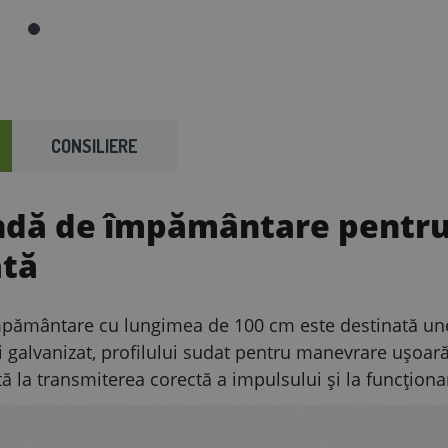
CONSILIERE
ndă de împământare pentru 
ată
mpământare cu lungimea de 100 cm este destinată unei
ui galvanizat, profilului sudat pentru manevrare ușoar
 la transmiterea corectă a impulsului și la funcționar