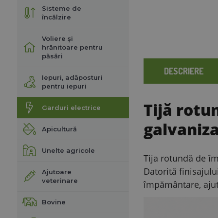
Sisteme de
încălzire
Voliere și
hrănitoare pentru
păsări
DESCRIERE
Iepuri, adăposturi
pentru iepuri
Tijă rotu
Garduri electrice
galvaniz
Apicultură
Unelte agricole
Tija rotundă de î
Datorită finisajul
Ajutoare
veterinare
împământare, ajută
Bovine