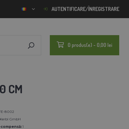
AUTENTIFICARE/ÎNREGISTRARE
0 produs(e) - 0,00 lei
00 CM
FE-8002
 Kerbl GmbH
ecompensă:
1