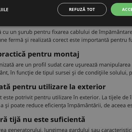
tiv. Astfel, sistemul poate închide corect circuitul ele
IILE
REFUZĂ TOT
ACC
ară a cablului de împământare
ă cu un șurub pentru fixarea cablului de împământare,
une fermă și realizată corect este importantă pentru f
practică pentru montaj
nizată are un profil sudat care ușurează manipularea 
t, în funcție de tipul sursei și de condițiile solului,
ată pentru utilizare la exterior
t este potrivit pentru utilizare în exterior. La tijele 
a și poate reduce eficiența împământării, de aceea este 
ă tijă nu este suficientă
rea generatorului, lungimea gardului sau caracteristici