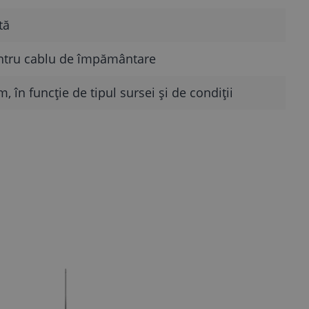
tă
ntru cablu de împământare
 în funcție de tipul sursei și de condiții