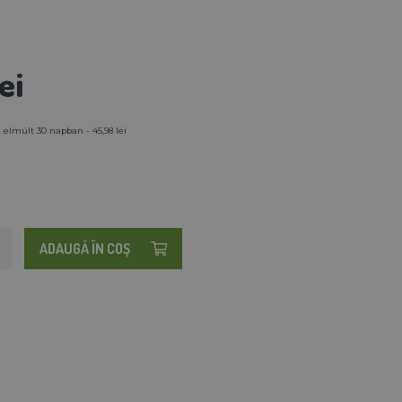
ei
 elmúlt 30 napban - 45,98 lei
ADAUGĂ ÎN COŞ