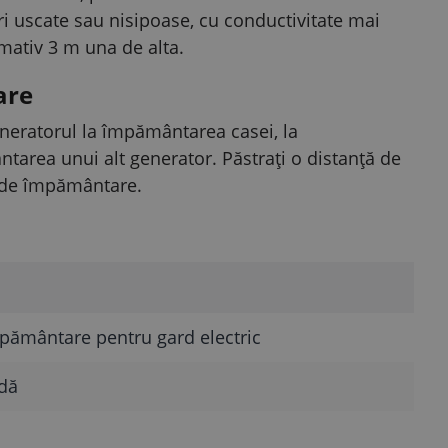
ri uscate sau nisipoase, cu conductivitate mai
mativ 3 m una de alta.
are
eneratorul la împământarea casei, la
tarea unui alt generator. Păstrați o distanță de
m de împământare.
mpământare pentru gard electric
ndă