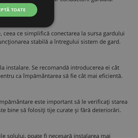
ctric.
EPTĂ TOATE
 ceea ce simplifică conectarea la sursa gardului
uncționarea stabilă a întregului sistem de gard.
la instalare. Se recomandă introducerea ei cât
 pentru ca împământarea să fie cât mai eficientă.
de împământare este important să le verificați starea
bine să folosiți tije curate și fără deteriorări.
le solului, poate fi necesară instalarea mai