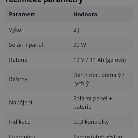
Parametr
Hodnota
Výkon
2 J
Solární panel
20 W
Baterie
12 V / 14 Ah (gelová)
Den / noc, pomalý /
Režimy
rychlý
Solární panel +
Napájení
baterie
Indikace
LED kontrolky
Uzemnění
Samostatný výstup