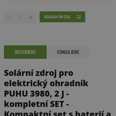
ADAUGĂ ÎN COŞ
DESCRIERE
CONSILIERE
Solární zdroj pro
elektrický ohradník
PUHU 3980, 2 J -
kompletní SET
-
Kompaktní set s baterií a