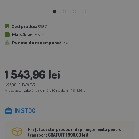
Cod produs:
3980
Marcă:
MELASTY
Puncte de recompensă:
46
1 543,96 lei
1 276,00 LEI FĂRĂ TVA
A legalacsonyabb ár az elmúlt 30 napban - 1 543,96 lei
IN STOC
Prețul acestui produs îndeplinește limita pentru
transport GRATUIT (990,00 lei).