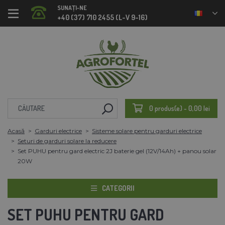
SUNAȚI-NE
+40 (37) 710 2455 (L-V 9-16)
0 produs(e) - 0,00 lei
Acasă
Garduri electrice
Sisteme solare pentru garduri electrice
Seturi de garduri solare la reducere
Set PUHU pentru gard electric 2J baterie gel (12V/14Ah) + panou solar
20W
CATEGORII
SET PUHU PENTRU GARD