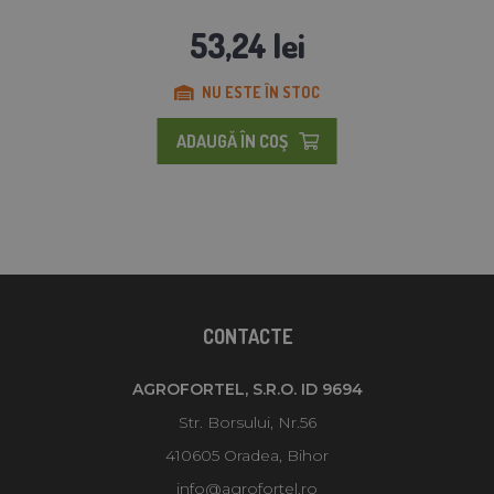
53,24 lei
NU ESTE ÎN STOC
ADAUGĂ ÎN COŞ
CONTACTE
AGROFORTEL, S.R.O. ID 9694
Str. Borsului, Nr.56
410605 Oradea, Bihor
info@agrofortel.ro