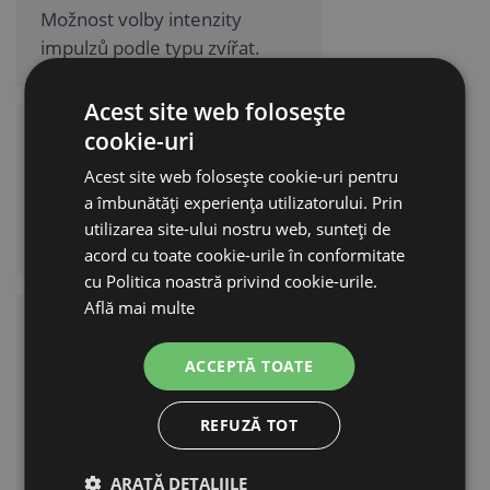
Možnost volby intenzity
impulzů podle typu zvířat.
Acest site web folosește
Integrovaná baterie
cookie-uri
Acest site web folosește cookie-uri pentru
Gelový akumulátor zajišťuje
a îmbunătăți experiența utilizatorului. Prin
stabilní výkon i při horším
utilizarea site-ului nostru web, sunteți de
počasí.
acord cu toate cookie-urile în conformitate
cu Politica noastră privind cookie-urile.
Află mai multe
Jednoduché
ovládání a kontrola
ACCEPTĂ TOATE
LED indikátory a přehledné
REFUZĂ TOT
ovládací prvky pro snadnou
obsluhu.
ARATĂ DETALIILE