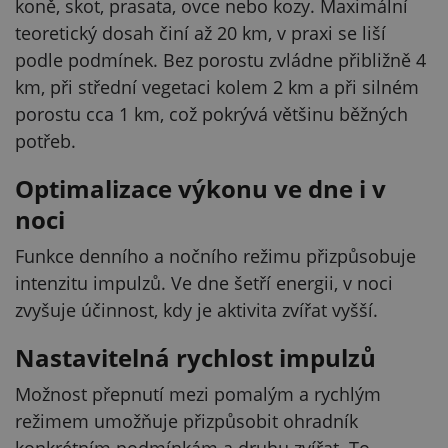
koně, skot, prasata, ovce nebo kozy. Maximální
teoretický dosah činí až 20 km, v praxi se liší
podle podmínek. Bez porostu zvládne přibližně 4
km, při střední vegetaci kolem 2 km a při silném
porostu cca 1 km, což pokrývá většinu běžných
potřeb.
Optimalizace výkonu ve dne i v
noci
Funkce denního a nočního režimu přizpůsobuje
intenzitu impulzů. Ve dne šetří energii, v noci
zvyšuje účinnost, kdy je aktivita zvířat vyšší.
Nastavitelná rychlost impulzů
Možnost přepnutí mezi pomalým a rychlým
režimem umožňuje přizpůsobit ohradník
konkrétním podmínkám a druhu zvířat. To