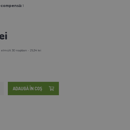
ecompensă:
1
ei
 elmúlt 30 napban - 29,34 lei
ADAUGĂ ÎN COŞ