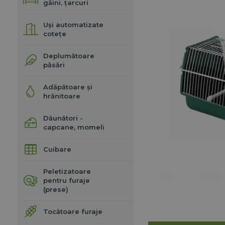
găini, țarcuri
Uși automatizate
cotețe
Deplumătoare
păsări
Adăpătoare și
hrănitoare
Dăunători -
capcane, momeli
Cuibare
Peletizatoare
pentru furaje
(prese)
Tocătoare furaje