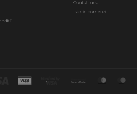
Contul meu
Istoric comenzi
ndiții