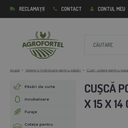
RECLAMAȚII
CONTACT
CONTUL MEU
Acasă
Voliere și hrănitoare pentru păsări
Custi, voliere pentru pasa
CUȘCĂ PO
Păsări de curte
X 15 X 14
Incubatoare
Furaje
Cotețe pentru