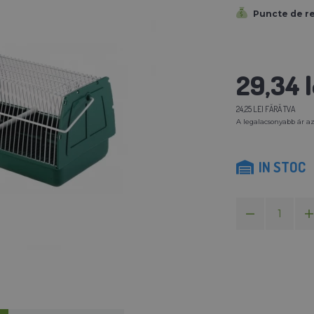
Puncte de r
29,34 l
24,25 LEI FĂRĂ TVA
A legalacsonyabb ár az
IN STOC