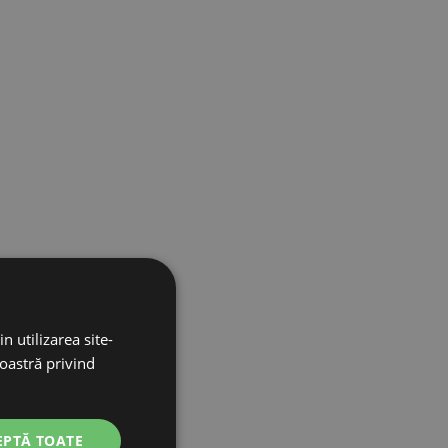
n utilizarea site-
noastră privind
EPTĂ TOATE