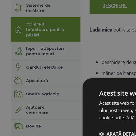
DESCRIERE
Sisteme de
încălzire
Voliere și
Ladă mică
potrivită 
hrănitoare pentru
păsări
Iepuri, adăposturi
pentru iepuri
deschidere de s
Garduri electrice
mâner de transp
Apicultură
dimensiuni: 21 x 15
Acest site w
Unelte agricole
Acest site web fol
Ajutoare
ului nostru web, s
veterinare
cookie-urile.
Află
Bovine
ARATĂ DETAL