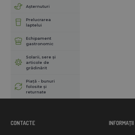
Așternuturi
Prelucrarea
laptelui
Echipament
gastronomic
Solarii, sere și
articole de
grădinărit
Piață - bunuri
folosite și
returnate
CONTACTE
INFORMAŢII