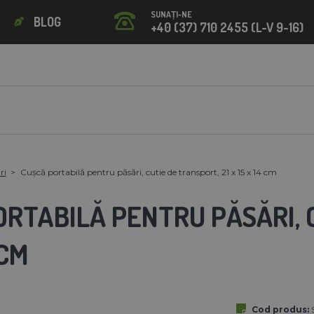
SUNAȚI-NE
BLOG
+40 (37) 710 2455 (L-V 9-16)
ri
Cușcă portabilă pentru păsări, cutie de transport, 21 x 15 x 14 cm
RTABILĂ PENTRU PĂSĂRI, C
 CM
Cod produs: