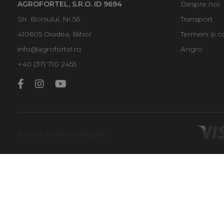
AGROFORTEL, S.R.O. ID 9694
Despre noi
Str. Borsului, Nr.56
Transport
410605 Oradea, Bihor
Termeni și co
info@agrofortel.ro
Angro
+40 (37) 710 2455
© 2026 AGROFORTEL.RO