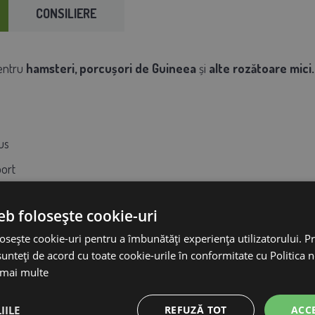
CONSILIERE
pentru
hamsteri, porcușori de Guineea
și
alte rozătoare mici.
us
ort
 x 14 cm (l x l x h)
eb folosește cookie-uri
osește cookie-uri pentru a îmbunătăți experiența utilizatorului. Pri
unteți de acord cu toate cookie-urile în conformitate cu Politica 
 mai multe
IILE
REFUZĂ TOT
ACC