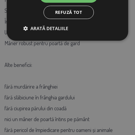
Siguranță mai mare pentru oameni și animale
REFUZĂ TOT
Împiedică animalul să fie prins/încurcat
ARATĂ DETALIILE
Un arc de oțel menține frânghia întinsă în orice moment
Mâner robust pentru poartă de gard
Alte beneficii:
fără murdărire a frânghiei
fără slăbiciune în frânghia gardului
fără ciupirea părului din coadă
nici un mâner de poartă întins pe pământ
fără pericol de împiedicare pentru oameni și animale