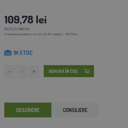
109,78 lei
90,73 LEI FĂRĂ TVA
A legalacsonyabb ár az elmúlt 30 napban - 109,78 lei
IN STOC
ADAUGĂ ÎN COŞ
DESCRIERE
CONSILIERE