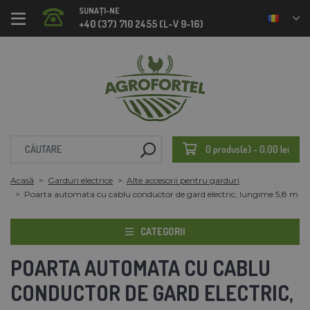
SUNAȚI-NE
+40 (37) 710 2455 (L-V 9-16)
0 produs(e) - 0,00 lei
Acasă
Garduri electrice
Alte accesorii pentru garduri
Poarta automata cu cablu conductor de gard electric, lungime 5,8 m
CATEGORII
POARTA AUTOMATA CU CABLU
CONDUCTOR DE GARD ELECTRIC,