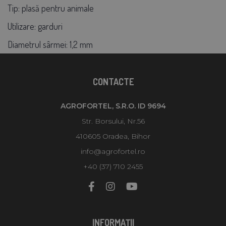
Tip:
plasă pentru animale
Utilizare:
garduri
Diametrul sârmei:
1,2 mm
CONTACTE
AGROFORTEL, S.R.O. ID 9694
Str. Borsului, Nr.56
410605 Oradea, Bihor
info@agrofortel.ro
+40 (37) 710 2455
INFORMAŢII