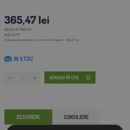
365,47 lei
302,04 LEI FĂRĂ TVA
14,62 LEI/M
A legalacsonyabb ár az elmúlt 30 napban - 365,47 lei
IN STOC
ADAUGĂ ÎN COŞ
DESCRIERE
CONSILIERE