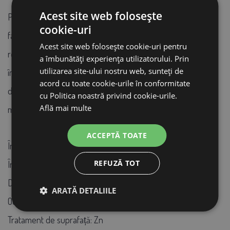
Acest site web folosește
Plasa sudată pătrată AGROFORTEL pentru animale este
cookie-uri
fabricată din sârmă galvanizată de înaltă calitate și este
Acest site web folosește cookie-uri pentru
rezistentă la coroziune. Este potrivită pentru împrejmuirea
a îmbunătăți experiența utilizatorului. Prin
utilizarea site-ului nostru web, sunteți de
împrejmuirilor, a cuștilor sau pentru protejarea copacilor de
acord cu toate cookie-urile în conformitate
dăunători. Lățimea ochiurilor: 16x16 mm, grosimea sârmei: 1,2
cu Politica noastră privind cookie-urile.
Află mai multe
mm, dimensiune: 1x25 metri.
ACCEPTĂ TOATE
Înălțimea gardului:
1,0
REFUZĂ TOT
Înălțime:
2500 mm
Dimensiune:
1x25 m
ARATĂ DETALIILE
Ochi:
16x16 mm
Tratament de suprafață:
Zn