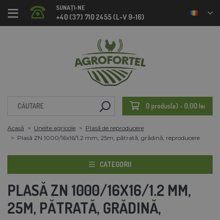
SUNAȚI-NE
+40 (37) 710 2455 (L-V 9-16)
0 produs(e) - 0,00 lei
Acasă
Unelte agricole
Plasă de reproducere
Plasă ZN 1000/16x16/1.2 mm, 25m, pătrată, grădină, reproducere
CATEGORII
PLASĂ ZN 1000/16X16/1.2 MM,
25M, PĂTRATĂ, GRĂDINĂ,