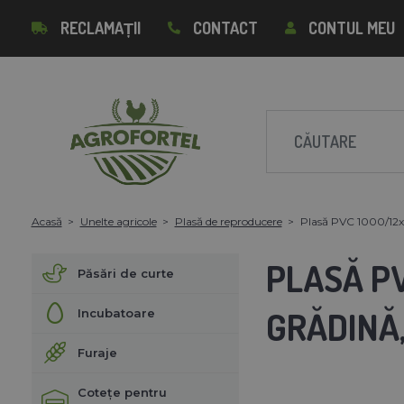
RECLAMAȚII
CONTACT
CONTUL MEU
Acasă
Unelte agricole
Plasă de reproducere
Plasă PVC 1000/12x1
PLASĂ PV
Păsări de curte
GRĂDINĂ
Incubatoare
Furaje
Cotețe pentru