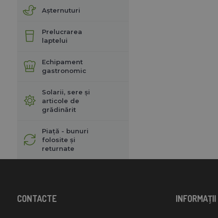
Așternuturi
Prelucrarea
laptelui
Echipament
gastronomic
Solarii, sere și
articole de
grădinărit
Piață - bunuri
folosite și
returnate
CONTACTE
INFORMAŢII