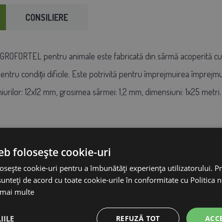
CONSILIERE
GROFORTEL pentru animale este fabricată din sârmă acoperită cu plas
pentru condiții dificile. Este potrivită pentru împrejmuirea împrejmu
iurilor: 12x12 mm, grosimea sârmei: 1,2 mm, dimensiuni: 1x25 metri.
eb folosește cookie-uri
osește cookie-uri pentru a îmbunătăți experiența utilizatorului. Pri
ic
unteți de acord cu toate cookie-urile în conformitate cu Politica 
 mai multe
IILE
REFUZĂ TOT
ACC