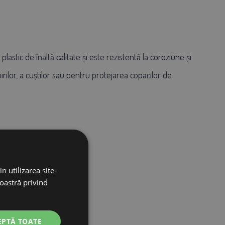
tic de înaltă calitate și este rezistentă la coroziune și
irilor, a cuștilor sau pentru protejarea copacilor de
n utilizarea site-
noastră privind
EPTĂ TOATE