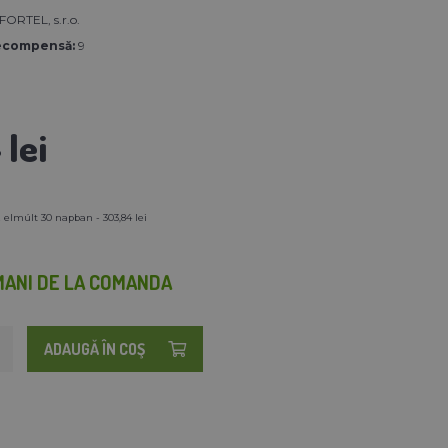
RTEL, s.r.o.
ecompensă:
9
lei
 elmúlt 30 napban - 303,84 lei
MANI DE LA COMANDA
ADAUGĂ ÎN COŞ