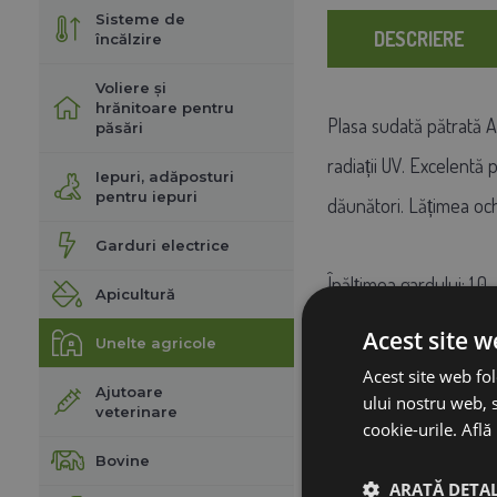
Sisteme de
DESCRIERE
încălzire
Voliere și
hrănitoare pentru
Plasa sudată pătrată A
păsări
radiații UV. Excelentă 
Iepuri, adăposturi
pentru iepuri
dăunători. Lățimea och
Garduri electrice
Înălțimea gardului: 1,0
Apicultură
Înălțime: 25 m
Acest site w
Unelte agricole
Dimensiune: 1x25 m
Acest site web fol
Ajutoare
Finisaj suprafață: plast
ului nostru web, s
veterinare
cookie-urile.
Află
Culoare: verde
Bovine
Utilizare: garduri
ARATĂ DETAL