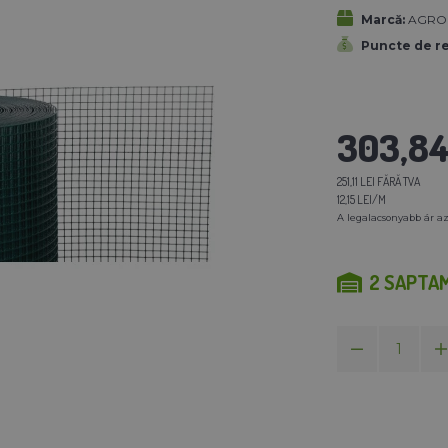
Marcă:
AGROFO
Puncte de r
303,84 
251,11 LEI FĂRĂ TVA
12,15 LEI/M
A legalacsonyabb ár az
2 SAPTA