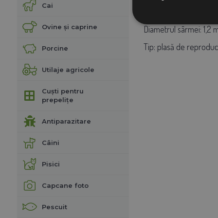
Cai
Dimensiunea ochiurilor
Ovine și caprine
Diametrul sârmei: 1,2
Tip: plasă de reprodu
Porcine
Utilaje agricole
Cuști pentru
prepelițe
Antiparazitare
Câini
Pisici
Capcane foto
Pescuit