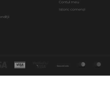
Contul meu
Istoric comenzi
ndiții