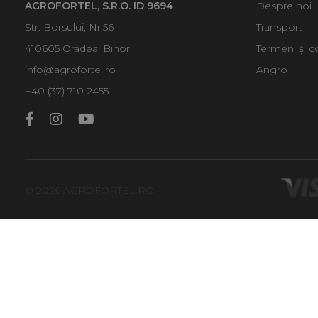
AGROFORTEL, S.R.O. ID 9694
Despre noi
Str. Borsului, Nr.56
Transport
410605 Oradea, Bihor
Termeni și co
info@agrofortel.ro
Angro
+40 (37) 710 2455
© 2026 AGROFORTEL.RO