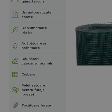
găini, țarcuri
Uși automatizate
cotețe
Deplumătoare
păsări
Adăpătoare și
hrănitoare
Dăunători -
capcane, momeli
Cuibare
Peletizatoare
pentru furaje
(prese)
Tocătoare furaje