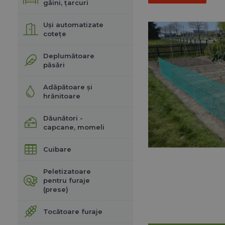
găini, țarcuri
Uși automatizate
cotețe
Deplumătoare
păsări
Adăpătoare și
hrănitoare
Dăunători -
capcane, momeli
Cuibare
Peletizatoare
pentru furaje
(prese)
Tocătoare furaje