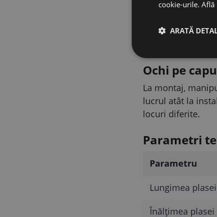
cookie-urile.
Află
Stâlpi solizi
ARATĂ DETAL
Plasa stă stabil da
la ancorarea în sol
Ochi pe capu
La montaj, manipul
lucrul atât la inst
locuri diferite.
Parametri te
Parametru
Lungimea plasei
Înălțimea plasei