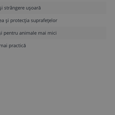
i strângere ușoară
ea și protecția suprafețelor
 și pentru animale mai mici
mai practică