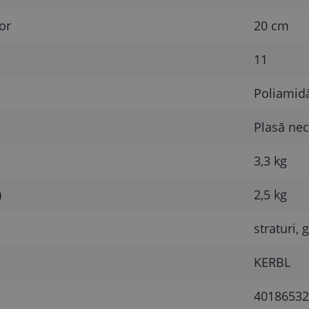
or
20 cm
11
Poliamidă,
Plasă ne
3,3 kg
)
2,5 kg
straturi, 
KERBL
40186532