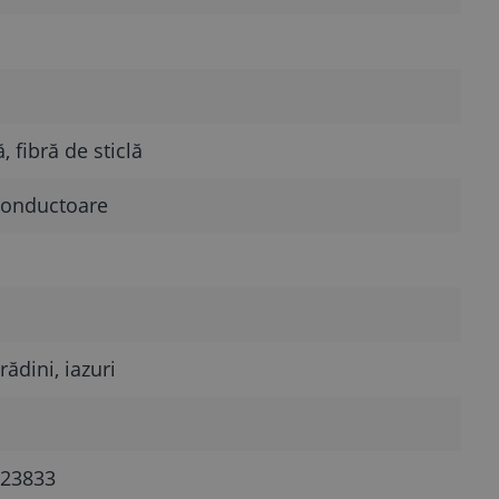
 fibră de sticlă
conductoare
grădini, iazuri
23833