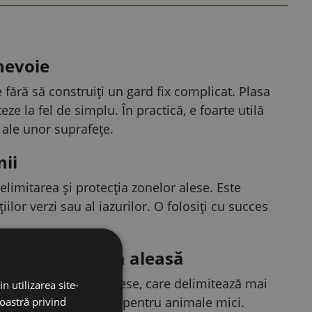
 nevoie
ără să construiți un gard fix complicat. Plasa
 la fel de simplu. În practică, e foarte utilă
 ale unor suprafețe.
nii
imitarea și protecția zonelor alese. Este
iilor verzi sau al iazurilor. O folosiți cu succes
departe de zona aleasă
ută ochiurile foarte dese, care delimitează mai
n utilizarea site-
eră mecanică temporară pentru animale mici.
noastră privind