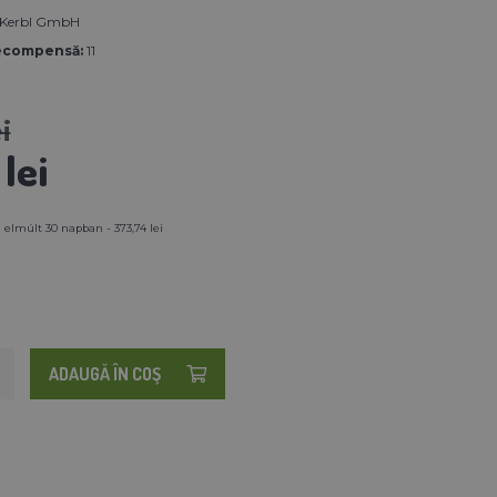
 Kerbl GmbH
ecompensă:
11
i
lei
 elmúlt 30 napban - 373,74 lei
ADAUGĂ ÎN COŞ