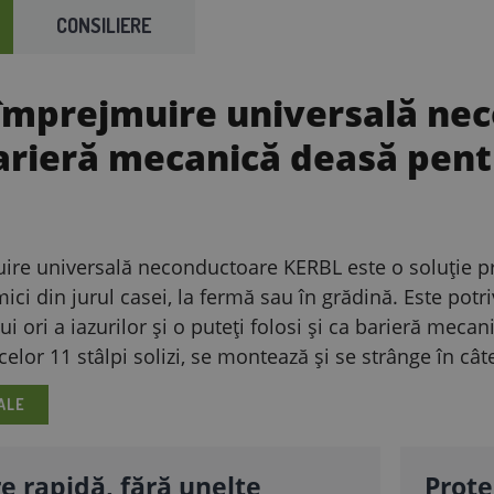
CONSILIERE
 împrejmuire universală ne
arieră mecanică deasă pentr
ire universală neconductoare KERBL este o soluție pra
ici din jurul casei, la fermă sau în grădină. Este potri
i ori a iazurilor și o puteți folosi și ca barieră mec
 celor 11 stâlpi solizi, se montează și se strânge în c
ALE
 rapidă, fără unelte
Protec