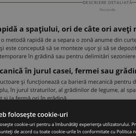
DESCRIERE DETALIATĂ
Ascunde
pidă a spațiului, ori de câte ori aveți
o metodă rapidă de a separa o zonă anume din curte f
i este concepută să se monteze ușor și să se depoziteze
temporare în grădină sau pentru delimitări sezoniere
anică în jurul casei, fermei sau grădi
ctoare și funcționează ca barieră mecanică pentru del
lu, în jurul straturilor, al grădinilor de legume, al spaț
t și la fermă ori în grădină.
care ajută la ținerea animalelor mici 
eb folosește cookie-uri
i clară acolo unde o plasă rară nu este suficientă. Aj
osește cookie-uri pentru a îmbunătăți experiența utilizatorului. Pri
greunează trecerea. În practică, este utilă și ca bari
unteți de acord cu toate cookie-urile în conformitate cu Politica 