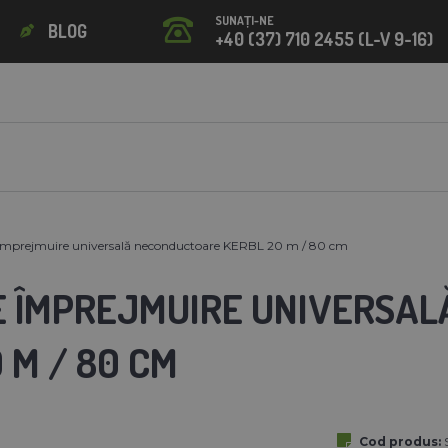
SUNAȚI-NE
BLOG
+40 (37) 710 2455 (L-V 9-16)
 împrejmuire universală neconductoare KERBL 20 m / 80 cm
E ÎMPREJMUIRE UNIVERSA
 M / 80 CM
Cod produs: