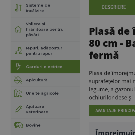
Sisteme de
DESCRIERE
încălzire
Voliere și
Plasă de
hrănitoare pentru
păsări
80 cm
- B
Iepuri, adăposturi
fermă
pentru iepuri
Garduri electrice
Plasa de împrejmu
Apicultură
suprafețelor mai m
legume, a gazonulu
Unelte agricole
ochiurilor dese și
Ajutoare
AVANTAJE PRINCIP
veterinare
Bovine
Împrejmuire