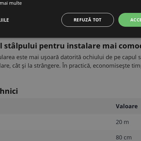
 mai multe
 și țăruși pentru o montare stabilă
IILE
REFUZĂ TOT
ACC
torită celor 11 stâlpi din poliamidă, întăriți cu fibră de
. Înălțimea plasei este de 80 cm, țărușii au 20 cm, iar 
l stâlpului pentru instalare mai como
area este mai ușoară datorită ochiului de pe capul stâ
alare, cât și la strângere. În practică, economisește ti
hnici
Valoare
20 m
80 cm