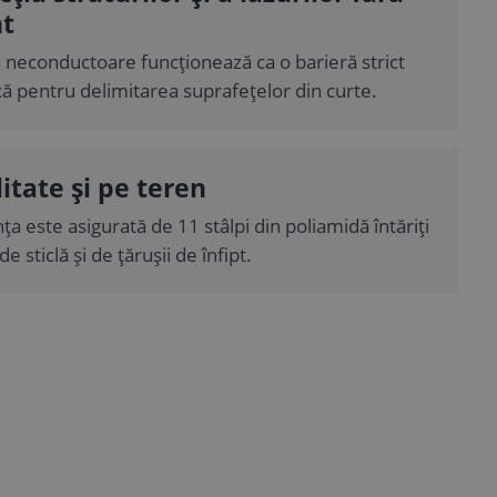
nt
 neconductoare funcționează ca o barieră strict
ă pentru delimitarea suprafețelor din curte.
litate și pe teren
ța este asigurată de 11 stâlpi din poliamidă întăriți
de sticlă și de țărușii de înfipt.