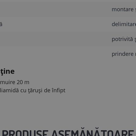
montare ș
ă
delimitar
potrivită
prindere 
ține
jmuire 20 m
liamidă cu țăruși de înfipt
PRODUSE ASEMĂNĂTOARE