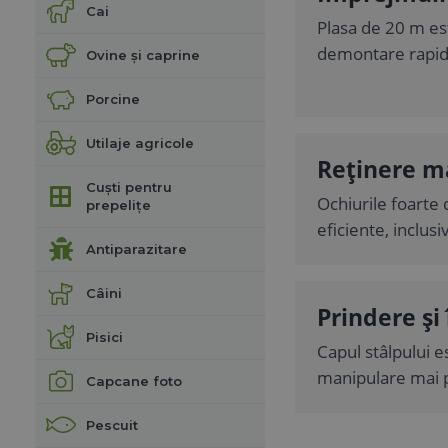
Cai
Plasa de 20 m es
demontare rapidă
Ovine și caprine
Porcine
Utilaje agricole
Reținere m
Cuști pentru
Ochiurile foarte 
prepelițe
eficiente, inclus
Antiparazitare
Câini
Prindere și
Pisici
Capul stâlpului e
manipulare mai pr
Capcane foto
Pescuit