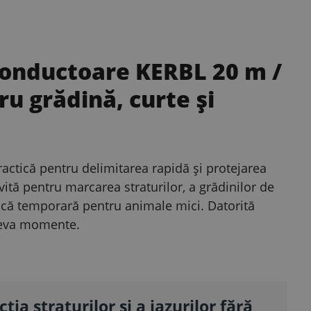
conductoare KERBL 20 m /
u grădină, curte și
ctică pentru delimitarea rapidă și protejarea
vită pentru marcarea straturilor, a grădinilor de
anică temporară pentru animale mici. Datorită
âteva momente.
ția straturilor și a iazurilor fără