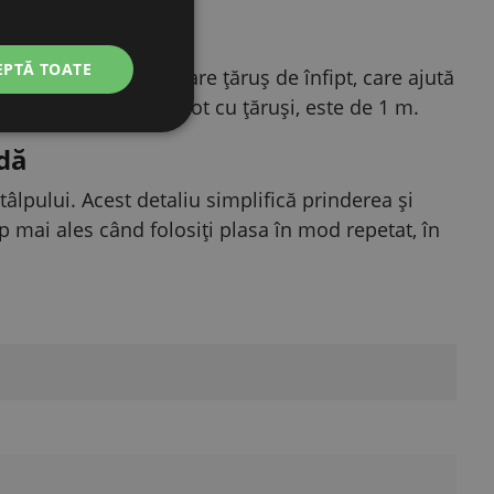
EPTĂ TOATE
 sticlă. Fiecare stâlp are țăruș de înfipt, care ajută
înălțimea totală, cu tot cu țăruși, este de 1 m.
dă
lpului. Acest detaliu simplifică prinderea și
mp mai ales când folosiți plasa în mod repetat, în