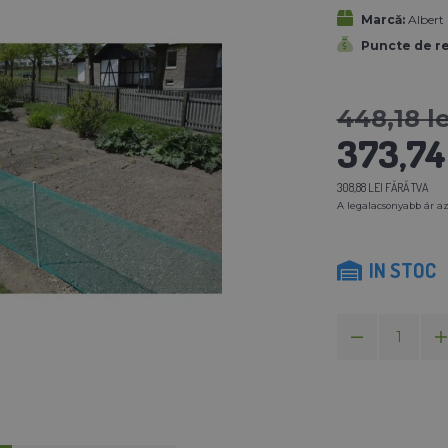
Marcă:
Albert
Puncte de r
448,18 le
373,74 
308,88 LEI FĂRĂ TVA
A legalacsonyabb ár az
IN STOC