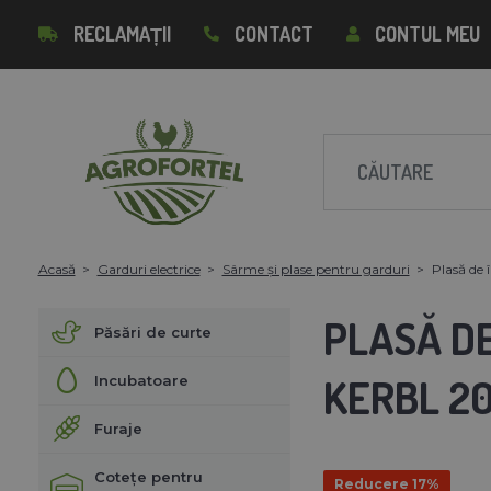
RECLAMAȚII
CONTACT
CONTUL MEU
Acasă
Garduri electrice
Sârme și plase pentru garduri
Plasă de
PLASĂ D
Păsări de curte
KERBL 20
Incubatoare
Furaje
Cotețe pentru
Reducere 17%