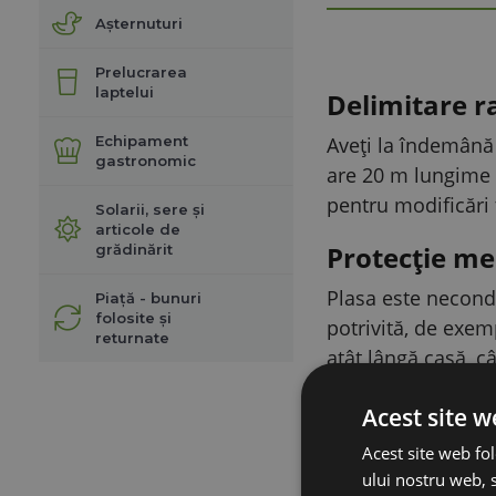
Așternuturi
Prelucrarea
laptelui
Delimitare ra
Echipament
Aveți la îndemână 
gastronomic
are 20 m lungime ș
pentru modificări 
Solarii, sere și
articole de
Protecție mec
grădinărit
Plasa este necondu
Piață - bunuri
folosite și
potrivită, de exemp
returnate
atât lângă casă, câ
Plasă deasă 
Acest site w
Oferă o barieră ma
Acest site web fol
bine spațiul și în
ului nostru web, s