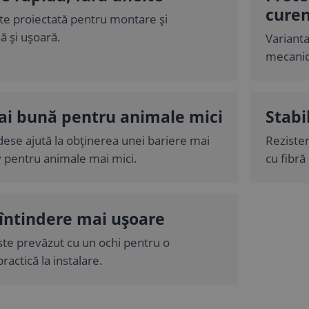
cure
te proiectată pentru montare și
 și ușoară.
Varianta
mecanic
ai bună pentru animale mici
Stabi
dese ajută la obținerea unei bariere mai
Rezisten
iv pentru animale mai mici.
cu fibră 
 întindere mai ușoare
ste prevăzut cu un ochi pentru o
actică la instalare.